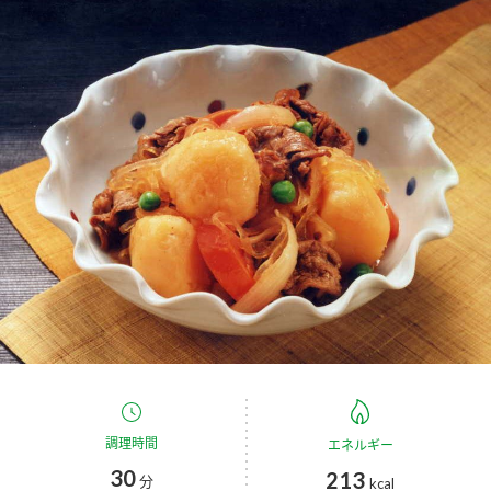
商品カテゴリ
新商品一覧
酢
調味酢
キャンペーン情報
お酢ドリンク
ぽん酢
ブランド・スペシャルサイト
ブランド・スペシャルサイト トップ
みりん風・料理酒
鍋用調味料
商品ブランドサイト
企業情報
Fibee（ファイビー）
国内事業概要
くらしプラ酢
つゆ
たれ
カンタン酢
ミツカングループについて
お酢ドリンク
ミツカンを知る
企業理念
スープ
中華
調理時間
エネルギー
味ぽん
30
213
分
kcal
ぽん酢