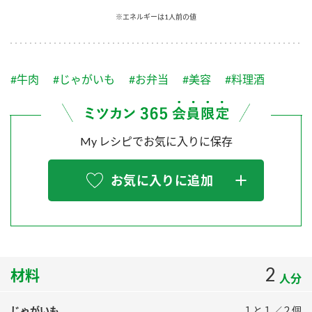
採用情報
環境への取り組み
※エネルギーは1人前の値
かおりの蔵
ミツカンの歴史
クイック調味料
レモン果汁
ニュースリリース
つゆ
水の文化センター（アーカイブ）
鍋なび
#牛肉
#じゃがいも
#お弁当
#美容
#料理酒
ふりかけ
おすしの素
お客様相談センター
納豆のサイト
ZENB initiative
PIN印
お客様の声をいかしました
炊き込みご飯の素
米飯用調味液
My レシピでお気に入りに保存
三ツ判山吹
販売終了製品のご案内
千夜
MIM（ミツカンミュージアム）
お気に入りに追加
納豆
Fibee
よくあるご質問
スペシャルサイト
お酢を知ろう！
各部門が大切にしていること
お問い合わせ
すしラボ
地図から取り扱い店舗を探す
2
ぽん酢サワー
材料
人分
おいしさと健康への取り組み
納豆の豆知識
じゃがいも
１と１／２個