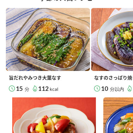
旨だれやみつき大葉なす
なすのさっぱり焼
15
112
10
分
kcal
分以内