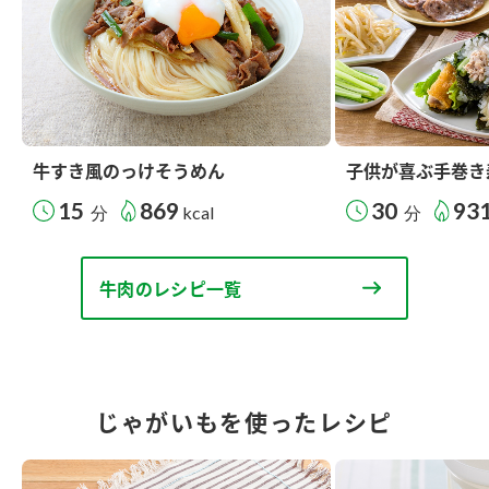
牛すき風のっけそうめん
子供が喜ぶ手巻き
15
869
30
93
分
kcal
分
牛肉のレシピ一覧
じゃがいもを使ったレシピ