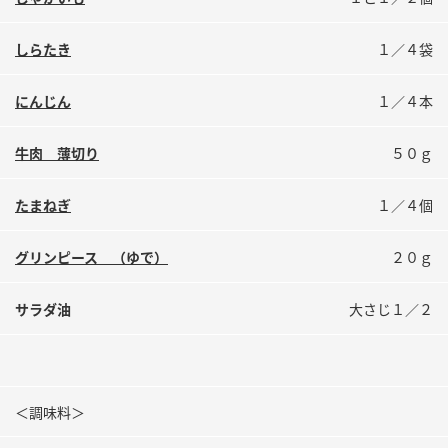
鍋奉行マニュアル
ミツカン公式通販
ミツカンのCM
キッザニア東京「ぽん酢工房」
しらたき
１／４袋
ロングセラー商品 ＋ おすすめレシピ
にんじん
１／４本
人気商品 ＋ おすすめレシピ
牛肉 薄切り
５０ｇ
検索
たまねぎ
１／４個
グリンピース （ゆで）
２０ｇ
業務用サイト
ミツカングループについて
製造所固有記号一覧
サラダ油
大さじ１／２
＜調味料＞