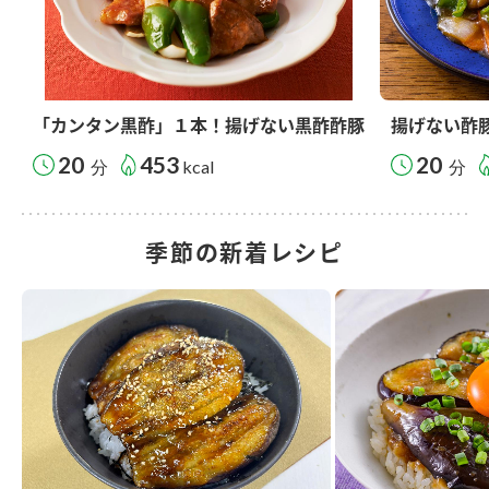
「カンタン黒酢」１本！揚げない黒酢酢豚
揚げない酢
20
453
20
分
kcal
分
季節の新着レシピ