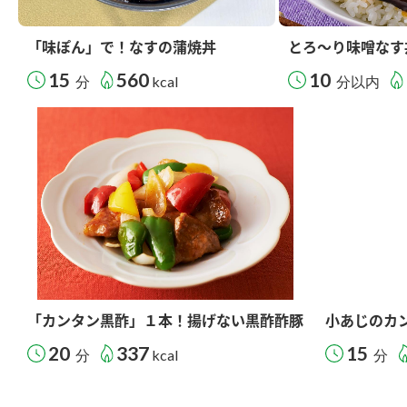
「味ぽん」で！なすの蒲焼丼
とろ～り味噌なす
15
560
10
分
kcal
分以内
「カンタン黒酢」１本！揚げない黒酢酢豚
小あじのカ
20
337
15
分
kcal
分