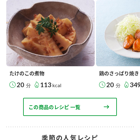
たけのこの煮物
鶏のさっぱり焼き
20
113
20
34
分
kcal
分
この商品のレシピ 一覧
季節の人気レシピ