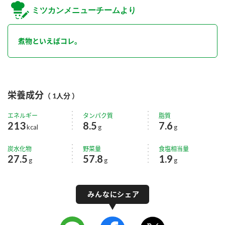
ミツカンメニューチームより
煮物といえばコレ。
栄養成分
（ 1人分 ）
エネルギー
タンパク質
脂質
213
8.5
7.6
kcal
g
g
炭水化物
野菜量
食塩相当量
27.5
57.8
1.9
g
g
g