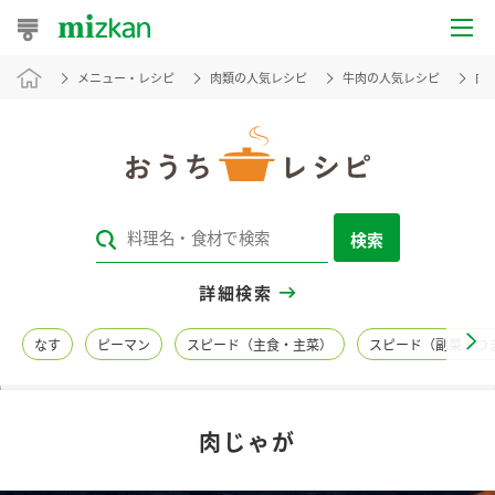
メニュー・レシピ
肉類の人気レシピ
牛肉の人気レシピ
肉
おうちレシピ
おすすめレシピ
レシピ特集
検索
レシピカテゴリ一覧
詳細検索
商品からレシピを探す
なす
ピーマン
スピード（主食・主菜）
スピード（副菜・つ
レシピ名特集
肉じゃが
商品情報