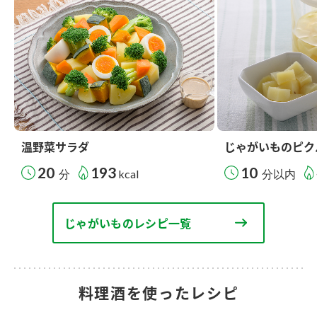
温野菜サラダ
じゃがいものピク
20
193
10
分
kcal
分以内
じゃがいものレシピ一覧
料理酒を使ったレシピ