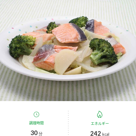
商品カテゴリ
新商品一覧
酢
調味酢
キャンペーン情報
お酢ドリンク
ぽん酢
ブランド・スペシャルサイト
ブランド・スペシャルサイト トップ
みりん風・料理酒
鍋用調味料
商品ブランドサイト
企業情報
Fibee（ファイビー）
国内事業概要
くらしプラ酢
つゆ
たれ
カンタン酢
ミツカングループについて
お酢ドリンク
ミツカンを知る
企業理念
スープ
中華
調理時間
味ぽん
エネルギー
30
242
分
kcal
ぽん酢