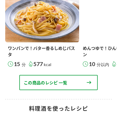
ワンパンで！バター香るしめじパス
めんつゆで！ひん
タ
ン
15
577
10
分
kcal
分以内
この商品のレシピ 一覧
料理酒を使ったレシピ