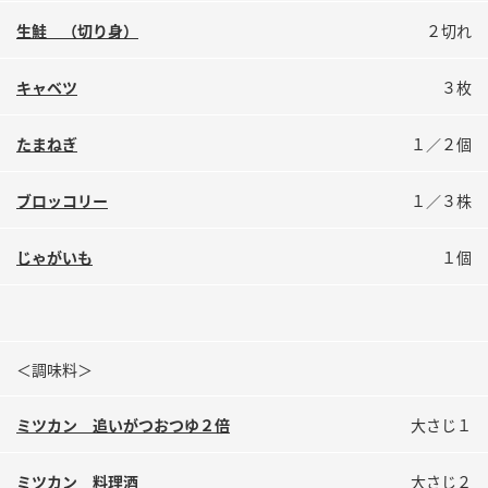
鍋奉行マニュアル
ミツカン公式通販
生鮭 （切り身）
２切れ
ミツカンのCM
キッザニア東京「ぽん酢工房」
キャベツ
３枚
ロングセラー商品 ＋ おすすめレシピ
人気商品 ＋ おすすめレシピ
たまねぎ
１／２個
ブロッコリー
１／３株
検索
じゃがいも
１個
業務用サイト
ミツカングループについて
製造所固有記号一覧
＜調味料＞
ミツカン 追いがつおつゆ２倍
大さじ１
ミツカン 料理酒
大さじ２