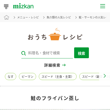
メニュー・レシピ
魚介類の人気レシピ
鮭・サーモンの人気レシ
おうちレシピ
おすすめレシピ
レシピ特集
検索
レシピカテゴリ一覧
詳細検索
商品からレシピを探す
なす
ピーマン
スピード（主食・主菜）
スピード（副菜・つ
レシピ名特集
鮭のフライパン蒸し
商品情報