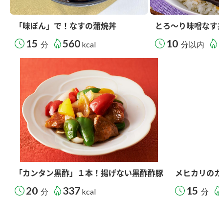
「味ぽん」で！なすの蒲焼丼
とろ～り味噌なす
15
560
10
分
kcal
分以内
「カンタン黒酢」１本！揚げない黒酢酢豚
メヒカリの
20
337
15
分
kcal
分