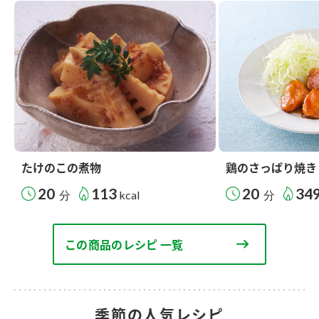
たけのこの煮物
鶏のさっぱり焼き
20
113
20
34
分
kcal
分
この商品のレシピ 一覧
季節の人気レシピ