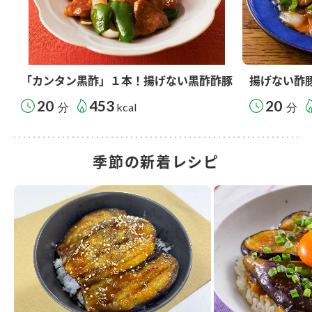
「カンタン黒酢」１本！揚げない黒酢酢豚
揚げない酢
20
453
20
分
kcal
分
季節の新着レシピ