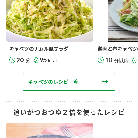
キャベツのナムル風サラダ
鶏肉と春キャベツ
20
95
10
分
kcal
分以内
キャベツのレシピ一覧
追いがつおつゆ２倍を使ったレシピ