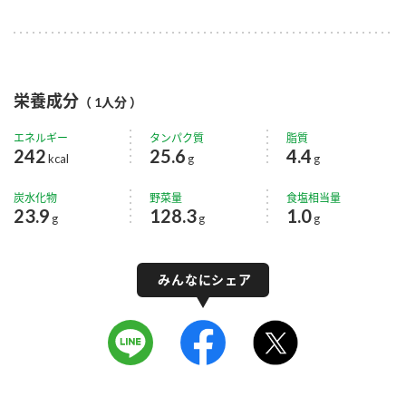
栄養成分
（ 1人分 ）
エネルギー
タンパク質
脂質
242
25.6
4.4
kcal
g
g
炭水化物
野菜量
食塩相当量
23.9
128.3
1.0
g
g
g