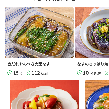
旨だれやみつき大葉なす
なすのさっぱり焼
15
112
10
分
kcal
分以内