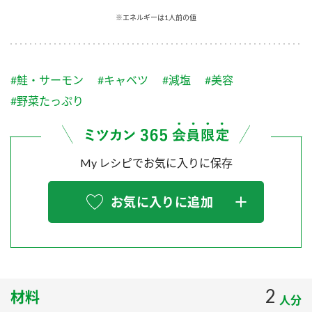
採用情報
環境への取り組み
※エネルギーは1人前の値
かおりの蔵
ミツカンの歴史
クイック調味料
レモン果汁
ニュースリリース
つゆ
水の文化センター（アーカイブ）
鍋なび
#鮭・サーモン
#キャベツ
#減塩
#美容
ふりかけ
おすしの素
お客様相談センター
納豆のサイト
#野菜たっぷり
ZENB initiative
PIN印
お客様の声をいかしました
炊き込みご飯の素
米飯用調味液
三ツ判山吹
My レシピでお気に入りに保存
販売終了製品のご案内
千夜
MIM（ミツカンミュージアム）
納豆
Fibee
よくあるご質問
お気に入りに追加
スペシャルサイト
お酢を知ろう！
各部門が大切にしていること
お問い合わせ
すしラボ
地図から取り扱い店舗を探す
ぽん酢サワー
おいしさと健康への取り組み
2
材料
納豆の豆知識
人分