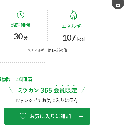
セプトをご紹介しま
た社会貢献
す。
ていまし
調理時間
エネルギー
大切にして
おいしさと健康への
け
おすしの素
炊き込みご飯の素
米飯用調味液
30
107
取り組み
分
kcal
ョン宣言」
ミツカンの研究成果と
た各部門の
おいしさと健康に役立
※エネルギーは1人前の値
ご紹介しま
つ情報をご紹介しま
す。
穀物酢
#料理酒
My レシピでお気に入りに保存
お気に入りに追加
お酢ドリンク
味ぽん
ぽん酢