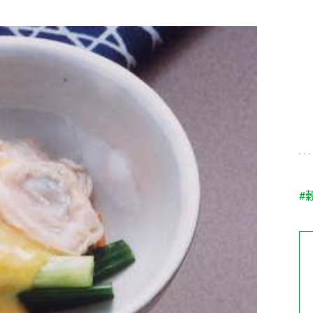
す。
テーマとし
活動を行っ
た。
MIM（ミツカンミュ
各部門が
スープ
中華
クイック調味料
レモン果汁
ふりか
ージアム）
いること
ミツカンの酢づくりの
「未来ビジ
歴史などが学べる体験
実現に向け
型博物館です。
取り組みを
す。
納豆
Fibee
キッザニア東京「ぽ
#
ん酢工房」
味ぽんやお酢について
楽しく学べるパビリオ
ンです。
ibee（ファイビ
くらしプラ酢
カンタン酢