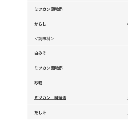
ミツカン 穀物酢
からし
＜調味料＞
白みそ
ミツカン 穀物酢
砂糖
ミツカン 料理酒
だし汁