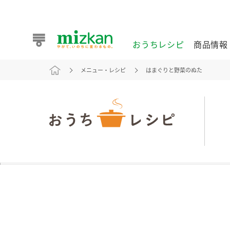
おうちレシピ
商品情報
メニュー・レシピ
はまぐりと野菜のぬた
おうちレシピ
商品情報 トップ
企業情報 トップ
お客様相談センター トップ
ミツカン公式通販
業務用サイト
また食べたいが見つかる。ミツカンからのおすすめレシピを
おうちレシピ トップ