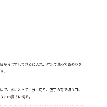
納豆の豆知識
鍋奉行マニュアル
ミツカンのCM
殻からはずしてざるに入れ、酢水で洗ってぬめりを
る。
ゆで、水にとって半分に切り、包丁の背で切り口に
３ｃｍ長さに切る。