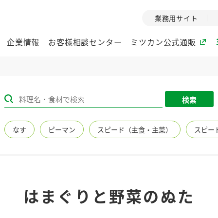
業務用サイト
企業情報
お客様相談センター
ミツカン公式通販
ミツカングループについて
検索
企業理念
ミツカンの
なす
ピーマン
スピード（主食・主菜）
スピー
ミツカングループの企
創業から現在
業理念をご紹介しま
ツカンの変革
す。
歴史をご紹介
ご紹介します。
環境への取り組み
水の文化
はまぐりと野菜のぬた
（アーカ
酢
調味酢
お酢ドリンク
ぽん酢
みりん風・
ミツカンの環境への取
り組みをご紹介しま
1999年