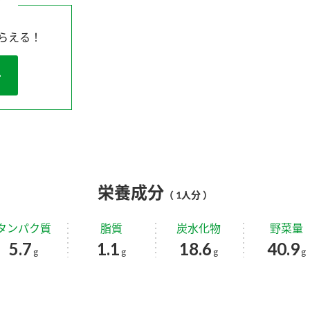
らえる！
栄養成分
（ 1人分 ）
タンパク質
脂質
炭水化物
野菜量
5.7
1.1
18.6
40.9
g
g
g
g