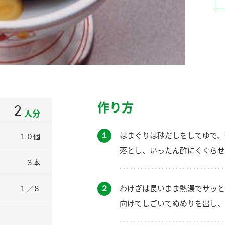
）
酢を知ろう！
すしラボ
ぽん酢サワー
作り方
2
人分
１
はまぐりは砂だしをしてゆで、
１０個
落とし、いったん酢にくぐらせ
３本
２
わけぎは長いまま熱湯でサッと
１／８
向けてしごいてぬめりを出し、