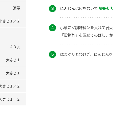
適量
３
にんじんは皮をむいて
短冊切
小さじ１／２
４
小鍋に＜調味料＞を入れて弱火
「穀物酢」を混ぜてのばし、か
４０ｇ
５
はまぐりとわけぎ、にんじんを
大さじ１
大さじ１
大さじ１／２
大さじ１／２