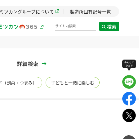
ミツカングループについて
製造所固有記号一覧
検索
製造所固有記号一覧
詳細検索
歴史
ド（副菜・つまみ）
子どもと一緒に楽しむ
までのミ
と挑戦の
します。
センター
ZENB initiative
イブ）
料理酒
鍋用調味料
つゆ
たれ
植物を可能な限りまる
ごと使ったZENBのコン
設立。「水」を