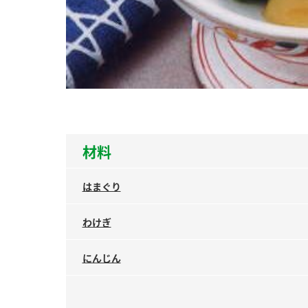
ー
お
材料
はまぐり
わけぎ
にんじん