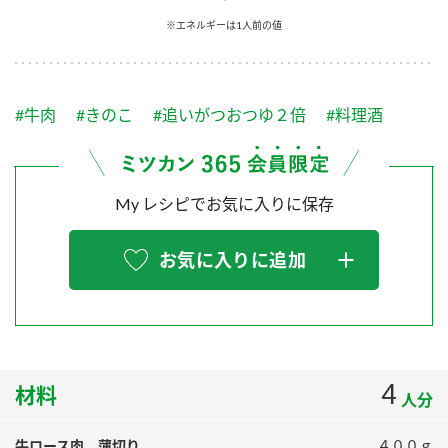
採用情報
環境への取り組み
※エネルギーは1人前の値
かおりの蔵
ミツカンの歴史
クイック調味料
レモン果汁
ニュースリリース
つゆ
水の文化センター（アーカイブ）
鍋なび
#牛肉
#きのこ
#追いがつおつゆ２倍
#料理酒
ふりかけ
おすしの素
お客様相談センター
納豆のサイト
ZENB initiative
PIN印
お客様の声をいかしました
炊き込みご飯の素
米飯用調味液
My レシピでお気に入りに保存
三ツ判山吹
販売終了製品のご案内
千夜
MIM（ミツカンミュージアム）
お気に入りに追加
納豆
Fibee
よくあるご質問
スペシャルサイト
お酢を知ろう！
各部門が大切にしていること
お問い合わせ
すしラボ
地図から取り扱い店舗を探す
4
ぽん酢サワー
材料
人分
おいしさと健康への取り組み
納豆の豆知識
牛ロース肉 薄切り
４００ｇ