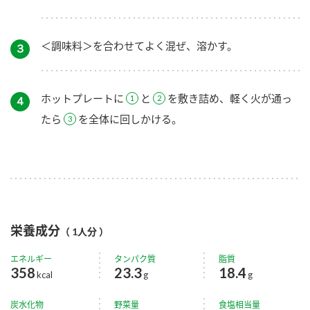
＜調味料＞を合わせてよく混ぜ、溶かす。
３
ホットプレートに
と
を敷き詰め、軽く火が通っ
４
たら
を全体に回しかける。
栄養成分
（ 1人分 ）
エネルギー
タンパク質
脂質
358
23.3
18.4
kcal
g
g
炭水化物
野菜量
食塩相当量