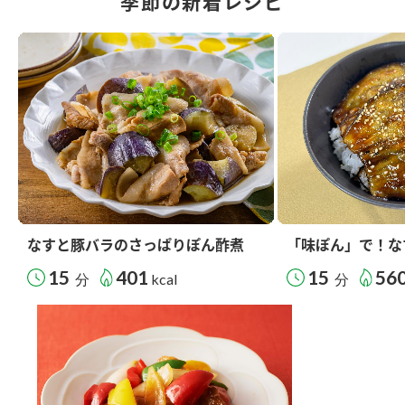
季節の新着レシピ
なすと豚バラのさっぱりぽん酢煮
「味ぽん」で！な
15
401
15
56
分
kcal
分