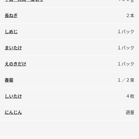
鍋奉行マニュアル
ミツカン公式通販
ミツカンのCM
キッザニア東京「ぽん酢工房」
長ねぎ
２本
ロングセラー商品 ＋ おすすめレシピ
しめじ
１パック
人気商品 ＋ おすすめレシピ
まいたけ
１パック
検索
えのきだけ
１パック
春菊
１／２束
業務用サイト
ミツカングループについて
製造所固有記号一覧
しいたけ
４枚
にんじん
適量