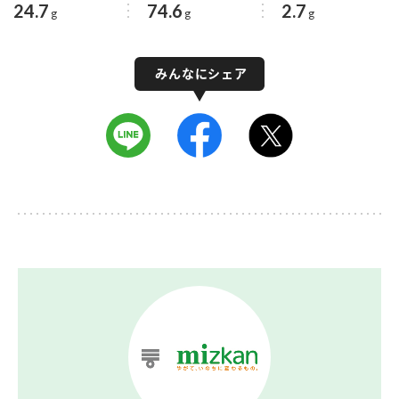
24.7
74.6
2.7
g
g
g