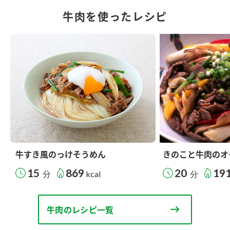
牛肉を使ったレシピ
牛すき風のっけそうめん
きのこと牛肉のオ
15
869
20
19
分
kcal
分
牛肉のレシピ一覧