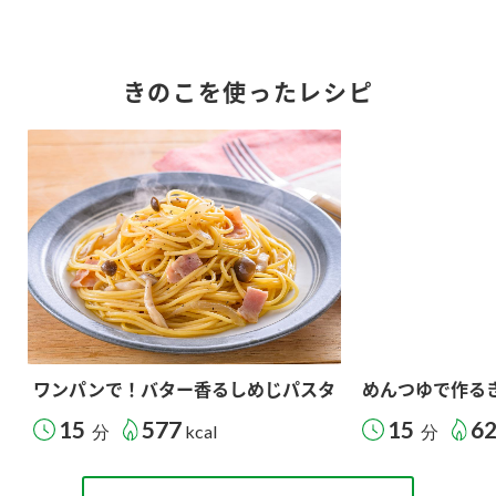
きのこを使ったレシピ
ワンパンで！バター香るしめじパスタ
めんつゆで作る
15
577
15
6
分
kcal
分