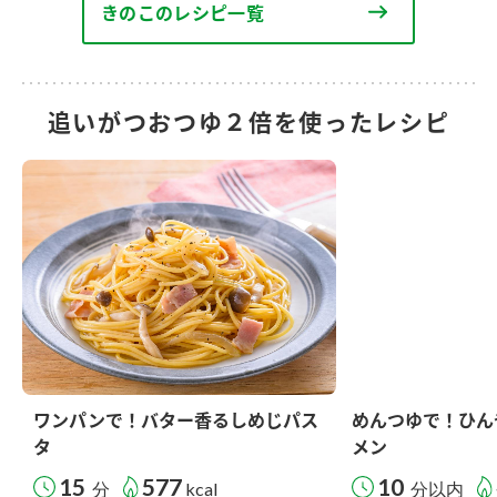
きのこのレシピ一覧
追いがつおつゆ２倍を使ったレシピ
ワンパンで！バター香るしめじパス
めんつゆで！ひん
タ
メン
15
577
10
分
kcal
分以内