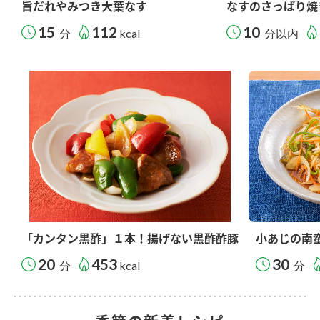
旨だれやみつき大葉なす
なすのさっぱり焼
15
112
10
分
kcal
分以内
「カンタン黒酢」１本！揚げない黒酢酢豚
小あじの南
20
453
30
分
kcal
分