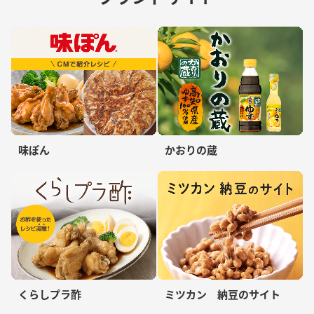
味ぽん
かおりの蔵
くらしプラ酢
ミツカン 納豆のサイト