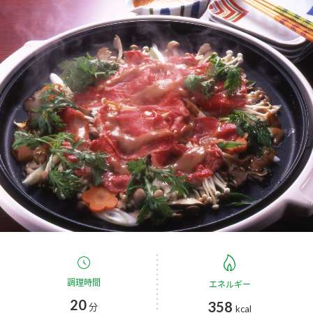
商品カテゴリ
新商品一覧
酢
調味酢
キャンペーン情報
お酢ドリンク
ぽん酢
ブランド・スペシャルサイト
ブランド・スペシャルサイト トップ
みりん風・料理酒
鍋用調味料
商品ブランドサイト
企業情報
Fibee（ファイビー）
国内事業概要
くらしプラ酢
つゆ
たれ
カンタン酢
ミツカングループについて
お酢ドリンク
ミツカンを知る
企業理念
スープ
中華
調理時間
エネルギー
味ぽん
20
358
分
kcal
ぽん酢