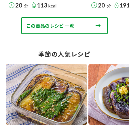
20
113
20
19
分
kcal
分
この商品のレシピ 一覧
季節の人気レシピ