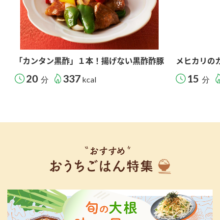
「カンタン黒酢」１本！揚げない黒酢酢豚
メヒカリの
20
337
15
分
kcal
分