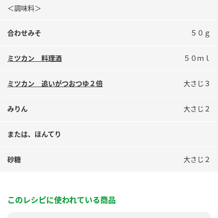
＜調味料＞
合わせみそ
５０ｇ
ミツカン 料理酒
５０ｍｌ
ミツカン 追いがつおつゆ２倍
大さじ３
みりん
大さじ２
または、ほんてり
砂糖
大さじ２
このレシピに使われている商品