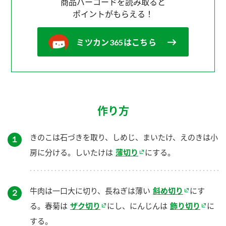
商品バーコードを読み取ると
ポイントがもらえる！
ミツカン365はこちら
作り方
きのこは石づきを取り、しめじ、まいたけ、えのきは小
１
房に分ける。しいたけは
薄切り
にする。
牛肉は一口大に切り、長ねぎは薄い
斜め切り
にす
２
る。春菊は
ザク切り
にし、にんじんは
飾り切り
に
する。