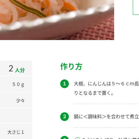
）
酢を知ろう！
すしラボ
ぽん酢サワー
作り方
2
人分
１
大根、にんじんは５～６ｃｍ長
５０ｇ
りとなるまで置く。
少々
２
鍋に＜調味料＞を合わせて煮立
大さじ１