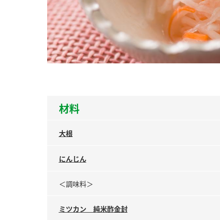
ー
お
材料
大根
にんじん
＜調味料＞
ミツカン 純米酢金封