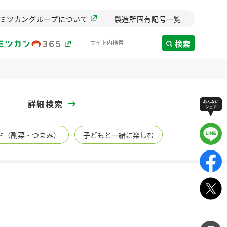
ミツカングループについて
製造所固有記号一覧
検索
製造所固有記号一覧
詳細検索
歴史
ド（副菜・つまみ）
子どもと一緒に楽しむ
までのミ
と挑戦の
します。
センター
ZENB initiative
イブ）
料理酒
鍋用調味料
つゆ
たれ
植物を可能な限りまる
ごと使ったZENBのコン
設立。「水」を