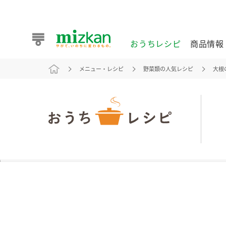
おうちレシピ
商品情報
メニュー・レシピ
野菜類の人気レシピ
大根
おうちレシピ
商品情報 トップ
企業情報 トップ
お客様相談センター トップ
ミツカン公式通販
業務用サイト
また食べたいが見つかる。ミツカンからのおすすめレシピを
おうちレシピ トップ