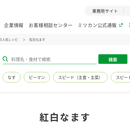
業務用サイト
企業情報
お客様相談センター
ミツカン公式通販
の人気レシピ
紅白なます
ミツカングループについて
検索
企業理念
ミツカンの
なす
ピーマン
スピード（主食・主菜）
スピー
ミツカングループの企
創業から現在
業理念をご紹介しま
ツカンの変革
す。
歴史をご紹介
ご紹介します。
環境への取り組み
水の文化
紅白なます
（アーカ
酢
調味酢
お酢ドリンク
ぽん酢
みりん風・
ミツカンの環境への取
り組みをご紹介しま
1999年