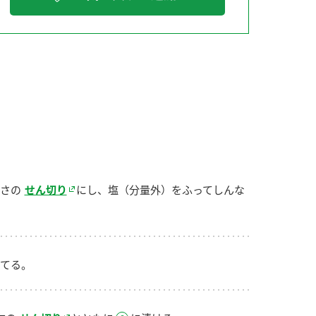
納豆の豆知識
鍋奉行マニュアル
ミツカンのCM
さの
せん切り
にし、塩（分量外）をふってしんな
てる。