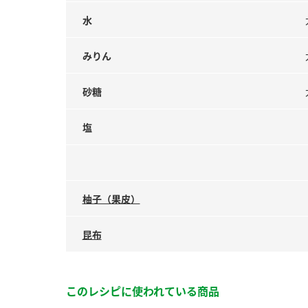
水
みりん
砂糖
塩
柚子（果皮）
昆布
このレシピに使われている商品