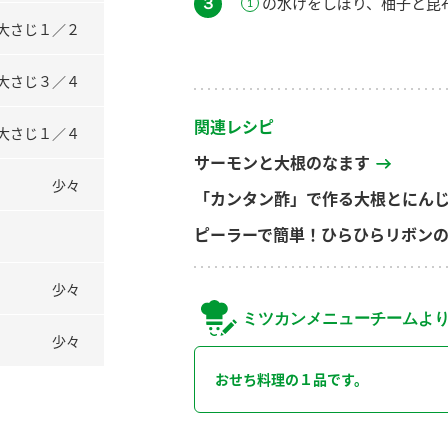
３
の水けをしぼり、柚子と昆
大さじ１／２
大さじ３／４
関連レシピ
大さじ１／４
サーモンと大根のなます
少々
「カンタン酢」で作る大根とにん
ピーラーで簡単！ひらひらリボン
少々
ミツカンメニューチームよ
少々
おせち料理の１品です。