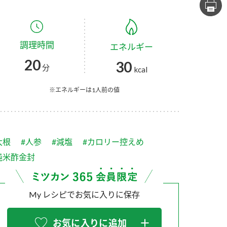
セプトをご紹介しま
た社会貢献
す。
ていまし
調理時間
エネルギー
大切にして
おいしさと健康への
け
おすしの素
炊き込みご飯の素
米飯用調味液
20
30
取り組み
分
kcal
ョン宣言」
ミツカンの研究成果と
た各部門の
おいしさと健康に役立
※エネルギーは1人前の値
ご紹介しま
つ情報をご紹介しま
す。
大根
#人参
#減塩
#カロリー控えめ
純米酢金封
My レシピでお気に入りに保存
お酢ドリンク
味ぽん
ぽん酢
お気に入りに追加