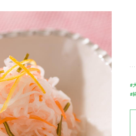
す。
テーマとし
活動を行っ
た。
MIM（ミツカンミュ
各部門が
スープ
中華
クイック調味料
レモン果汁
ふりか
ージアム）
いること
ミツカンの酢づくりの
「未来ビジ
歴史などが学べる体験
実現に向け
型博物館です。
取り組みを
す。
納豆
Fibee
キッザニア東京「ぽ
#
ん酢工房」
#
味ぽんやお酢について
楽しく学べるパビリオ
ンです。
ibee（ファイビ
くらしプラ酢
カンタン酢