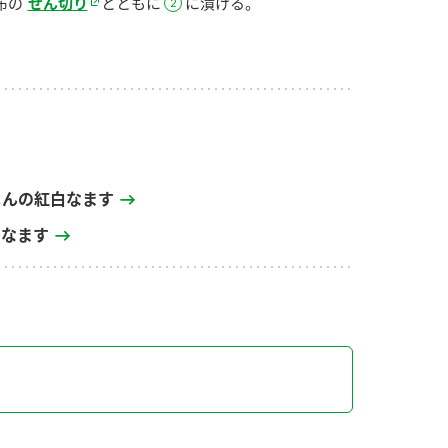
布の
せん切り
とともに
に漬ける。
じんの紅白なます
のなます
り