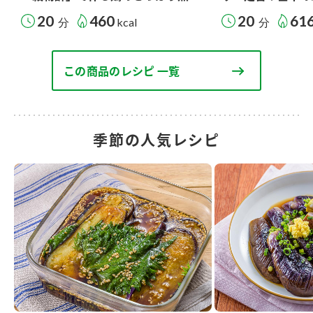
20
460
20
61
分
kcal
分
この商品のレシピ 一覧
季節の人気レシピ