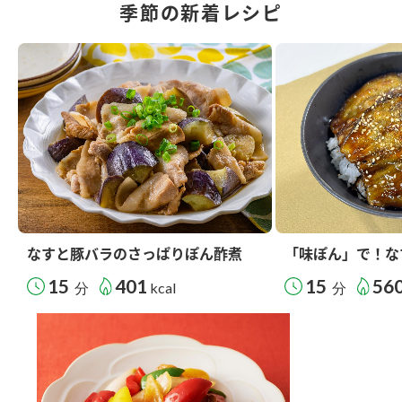
季節の新着レシピ
なすと豚バラのさっぱりぽん酢煮
「味ぽん」で！な
15
401
15
56
分
kcal
分