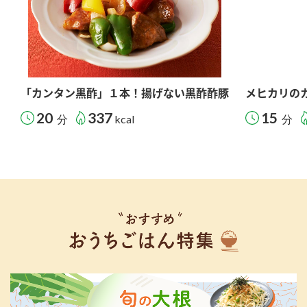
「カンタン黒酢」１本！揚げない黒酢酢豚
メヒカリの
20
337
15
分
kcal
分