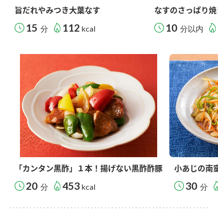
旨だれやみつき大葉なす
なすのさっぱり焼
15
112
10
分
kcal
分以内
「カンタン黒酢」１本！揚げない黒酢酢豚
小あじの南
20
453
30
分
kcal
分