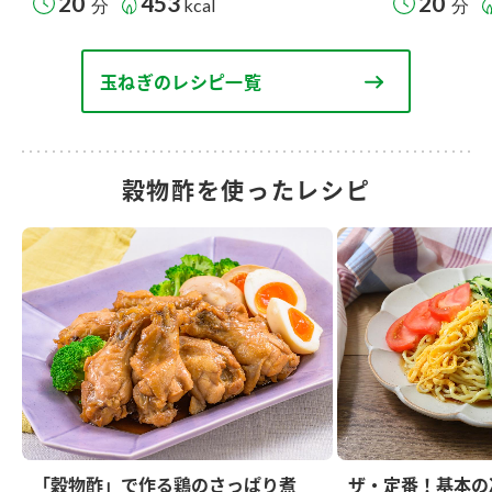
20
453
20
分
kcal
分
玉ねぎのレシピ一覧
穀物酢を使ったレシピ
「穀物酢」で作る鶏のさっぱり煮
ザ・定番！基本の