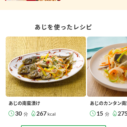
あじを使ったレシピ
あじの南蛮漬け
あじのカンタン南
30
267
15
27
分
kcal
分