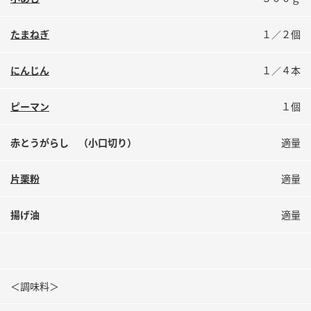
鍋奉行マニュアル
ミツカン公式通販
ミツカンのCM
キッザニア東京「ぽん酢工房」
たまねぎ
１／２個
ロングセラー商品 ＋ おすすめレシピ
にんじん
１／４本
人気商品 ＋ おすすめレシピ
ピーマン
１個
検索
赤とうがらし （小口切り）
適量
片栗粉
適量
業務用サイト
ミツカングループについて
製造所固有記号一覧
揚げ油
適量
＜調味料＞