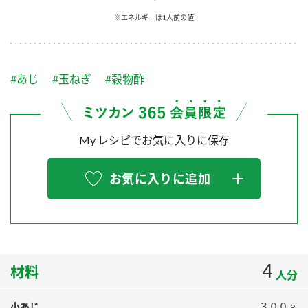
採用情報
環境への取り組み
※エネルギーは1人前の値
かおりの蔵
ミツカンの歴史
クイック調味料
レモン果汁
ニュースリリース
つゆ
水の文化センター（アーカイブ）
鍋なび
#あじ
#玉ねぎ
#穀物酢
ふりかけ
おすしの素
お客様相談センター
納豆のサイト
ZENB initiative
PIN印
お客様の声をいかしました
炊き込みご飯の素
米飯用調味液
My レシピでお気に入りに保存
三ツ判山吹
販売終了製品のご案内
千夜
MIM（ミツカンミュージアム）
お気に入りに追加
納豆
Fibee
よくあるご質問
スペシャルサイト
お酢を知ろう！
各部門が大切にしていること
お問い合わせ
すしラボ
地図から取り扱い店舗を探す
4
ぽん酢サワー
材料
人分
おいしさと健康への取り組み
納豆の豆知識
小あじ
３００ｇ