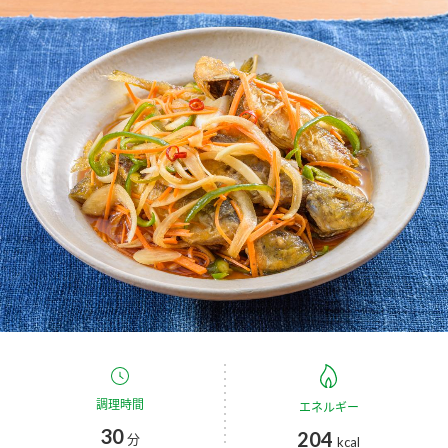
商品カテゴリ
新商品一覧
酢
調味酢
キャンペーン情報
お酢ドリンク
ぽん酢
ブランド・スペシャルサイト
ブランド・スペシャルサイト トップ
みりん風・料理酒
鍋用調味料
商品ブランドサイト
企業情報
Fibee（ファイビー）
国内事業概要
くらしプラ酢
つゆ
たれ
カンタン酢
ミツカングループについて
お酢ドリンク
ミツカンを知る
企業理念
スープ
中華
調理時間
エネルギー
味ぽん
30
204
分
kcal
ぽん酢