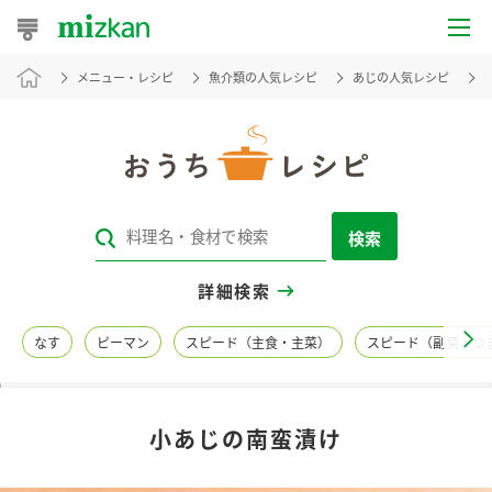
メニュー・レシピ
魚介類の人気レシピ
あじの人気レシピ
おうちレシピ
おすすめレシピ
レシピ特集
検索
レシピカテゴリ一覧
詳細検索
商品からレシピを探す
なす
ピーマン
スピード（主食・主菜）
スピード（副菜・つ
レシピ名特集
小あじの南蛮漬け
商品情報