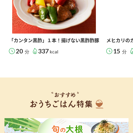
「カンタン黒酢」１本！揚げない黒酢酢豚
メヒカリの
20
337
15
分
kcal
分