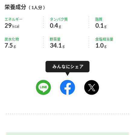
栄養成分
（ 1人分 ）
エネルギー
タンパク質
脂質
29
0.4
0.1
kcal
g
g
炭水化物
野菜量
食塩相当量
7.5
34.1
1.0
g
g
g