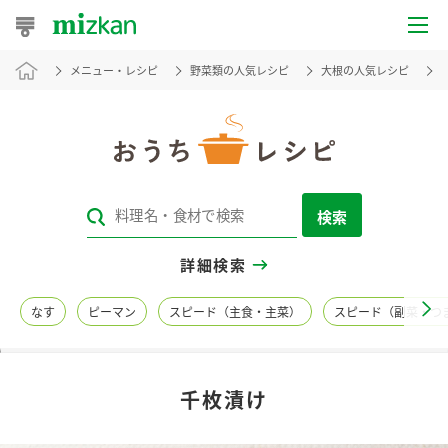
メニュー・レシピ
野菜類の人気レシピ
大根の人気レシピ
おうちレシピ
おすすめレシピ
レシピ特集
検索
レシピカテゴリ一覧
詳細検索
商品からレシピを探す
なす
ピーマン
スピード（主食・主菜）
スピード（副菜・つ
レシピ名特集
千枚漬け
商品情報