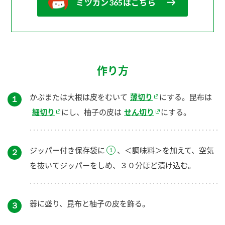
ミツカン365はこちら
作り方
かぶまたは大根は皮をむいて
薄切り
にする。昆布は
１
細切り
にし、柚子の皮は
せん切り
にする。
ジッパー付き保存袋に
、＜調味料＞を加えて、空気
２
を抜いてジッパーをしめ、３０分ほど漬け込む。
器に盛り、昆布と柚子の皮を飾る。
３