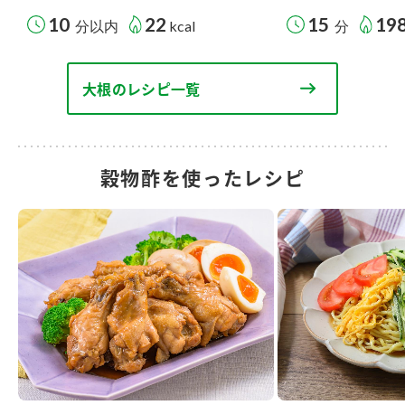
10
22
15
19
分以内
kcal
分
大根のレシピ一覧
穀物酢を使ったレシピ