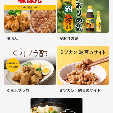
味ぽん
かおりの蔵
くらしプラ酢
ミツカン 納豆のサイト