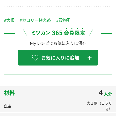
採用情報
環境への取り組み
かおりの蔵
ミツカンの歴史
クイック調味料
レモン果汁
ニュースリリース
つゆ
#大根
#カロリー控えめ
#穀物酢
水の文化センター（アーカイブ）
鍋なび
ふりかけ
おすしの素
お客様相談センター
納豆のサイト
ZENB initiative
My レシピでお気に入りに保存
PIN印
お客様の声をいかしました
炊き込みご飯の素
米飯用調味液
三ツ判山吹
お気に入りに追加
販売終了製品のご案内
千夜
MIM（ミツカンミュージアム）
納豆
Fibee
よくあるご質問
スペシャルサイト
お酢を知ろう！
各部門が大切にしていること
お問い合わせ
4
材料
すしラボ
人分
地図から取り扱い店舗を探す
ぽん酢サワー
大１個（１５０
かぶ
おいしさと健康への取り組み
ｇ）
納豆の豆知識