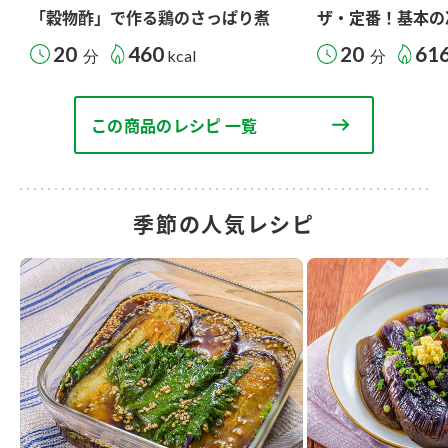
「穀物酢」で作る鶏のさっぱり煮
ザ・定番！基本の
20
460
20
61
分
kcal
分
この商品のレシピ 一覧
季節の人気レシピ