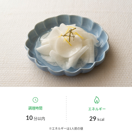
商品カテゴリ
新商品一覧
酢
調味酢
キャンペーン情報
お酢ドリンク
ぽん酢
ブランド・スペシャルサイト
ブランド・スペシャルサイト トップ
みりん風・料理酒
鍋用調味料
商品ブランドサイト
企業情報
Fibee（ファイビー）
国内事業概要
くらしプラ酢
つゆ
たれ
カンタン酢
ミツカングループについて
調理時間
エネルギー
お酢ドリンク
10
29
ミツカンを知る
企業理念
スープ
中華
分以内
kcal
味ぽん
※エネルギーは1人前の値
ぽん酢