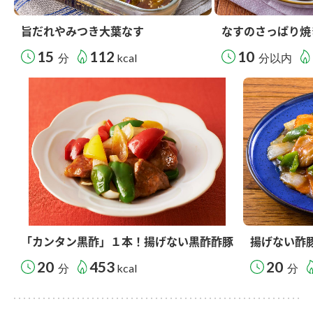
旨だれやみつき大葉なす
なすのさっぱり焼
15
112
10
分
kcal
分以内
「カンタン黒酢」１本！揚げない黒酢酢豚
揚げない酢
20
453
20
分
kcal
分