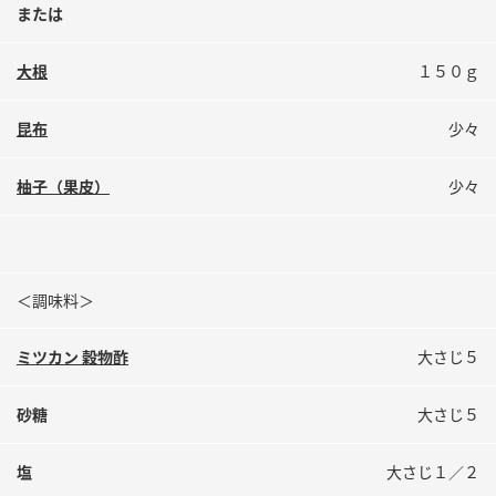
鍋奉行マニュアル
または
ミツカン公式通販
ミツカンのCM
キッザニア東京「ぽん酢工房」
大根
１５０ｇ
ロングセラー商品 ＋ おすすめレシピ
人気商品 ＋ おすすめレシピ
昆布
少々
柚子（果皮）
少々
検索
業務用サイト
ミツカングループについて
製造所固有記号一覧
＜調味料＞
ミツカン 穀物酢
大さじ５
砂糖
大さじ５
塩
大さじ１／２