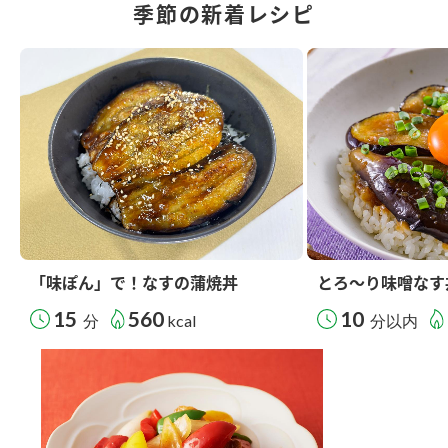
季節の新着レシピ
「味ぽん」で！なすの蒲焼丼
とろ～り味噌なす
15
560
10
分
kcal
分以内