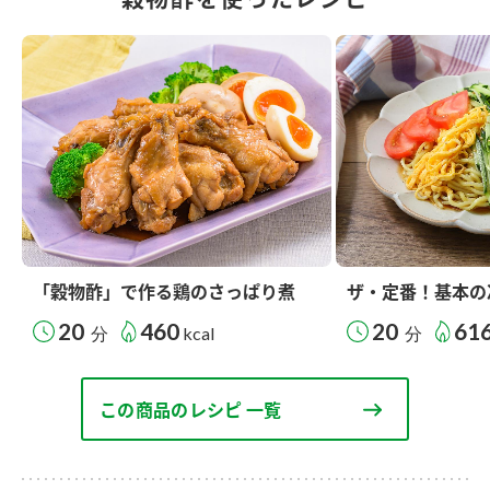
「穀物酢」で作る鶏のさっぱり煮
ザ・定番！基本の
20
460
20
61
分
kcal
分
この商品のレシピ 一覧