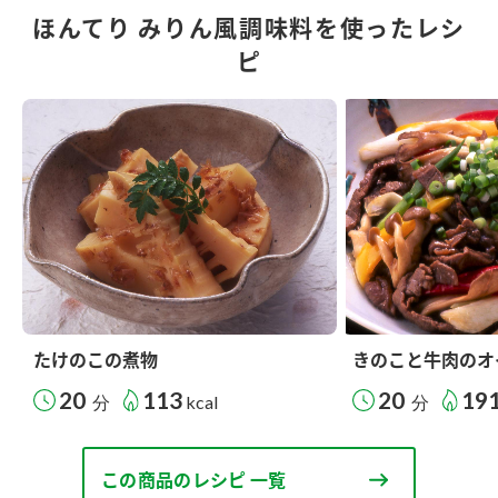
ほんてり みりん風調味料を使ったレシ
ピ
たけのこの煮物
きのこと牛肉のオ
20
113
20
19
分
kcal
分
この商品のレシピ 一覧