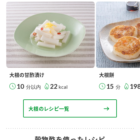
大根の甘酢漬け
大根餅
10
22
15
19
分以内
kcal
分
大根のレシピ一覧
穀物酢を使ったレシピ