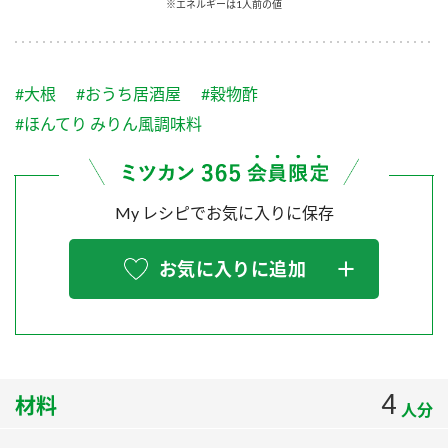
採用情報
環境への取り組み
※エネルギーは1人前の値
かおりの蔵
ミツカンの歴史
クイック調味料
レモン果汁
ニュースリリース
つゆ
水の文化センター（アーカイブ）
#大根
#おうち居酒屋
#穀物酢
鍋なび
ふりかけ
おすしの素
#ほんてり みりん風調味料
お客様相談センター
納豆のサイト
ZENB initiative
PIN印
お客様の声をいかしました
炊き込みご飯の素
米飯用調味液
三ツ判山吹
My レシピでお気に入りに保存
販売終了製品のご案内
千夜
MIM（ミツカンミュージアム）
お気に入りに追加
納豆
Fibee
よくあるご質問
スペシャルサイト
お酢を知ろう！
各部門が大切にしていること
お問い合わせ
すしラボ
地図から取り扱い店舗を探す
ぽん酢サワー
4
材料
人分
おいしさと健康への取り組み
納豆の豆知識