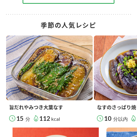
季節の人気レシピ
旨だれやみつき大葉なす
なすのさっぱり焼
15
112
10
分
kcal
分以内