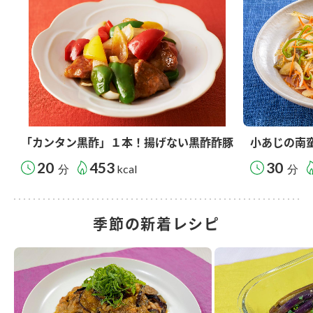
「カンタン黒酢」１本！揚げない黒酢酢豚
小あじの南
20
453
30
分
kcal
分
季節の新着レシピ