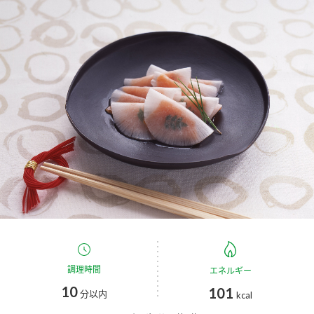
商品カテゴリ
新商品一覧
酢
調味酢
キャンペーン情報
お酢ドリンク
ぽん酢
ブランド・スペシャルサイト
ブランド・スペシャルサイト トップ
みりん風・料理酒
鍋用調味料
商品ブランドサイト
企業情報
Fibee（ファイビー）
国内事業概要
くらしプラ酢
つゆ
たれ
カンタン酢
ミツカングループについて
お酢ドリンク
調理時間
エネルギー
ミツカンを知る
企業理念
スープ
中華
味ぽん
10
101
分以内
kcal
ぽん酢