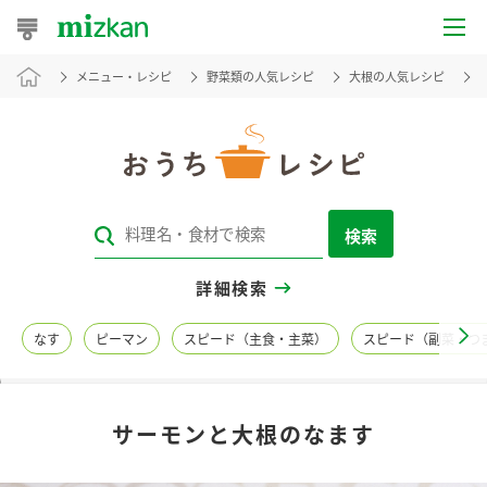
メニュー・レシピ
野菜類の人気レシピ
大根の人気レシピ
おうちレシピ
おすすめレシピ
レシピ特集
検索
レシピカテゴリ一覧
詳細検索
商品からレシピを探す
なす
ピーマン
スピード（主食・主菜）
スピード（副菜・つ
レシピ名特集
サーモンと大根のなます
商品情報