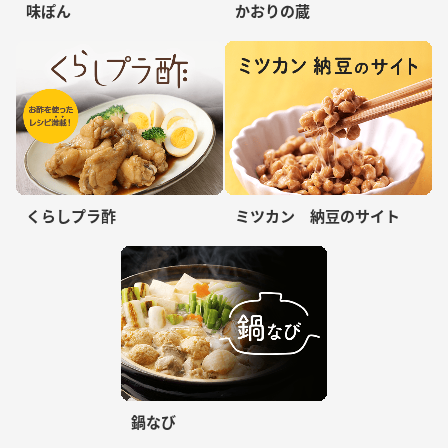
味ぽん
かおりの蔵
くらしプラ酢
ミツカン 納豆のサイト
鍋なび