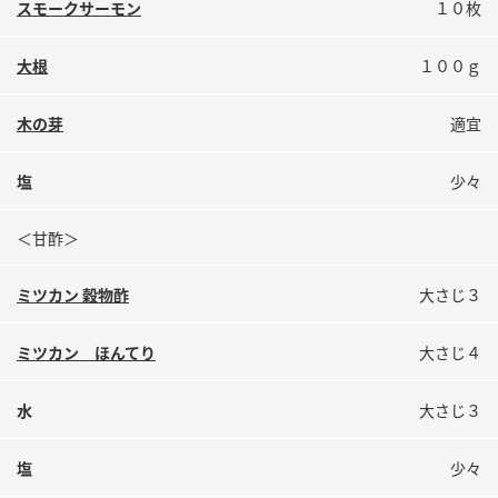
スモークサーモン
１０枚
鍋奉行マニュアル
ミツカン公式通販
ミツカンのCM
キッザニア東京「ぽん酢工房」
大根
１００ｇ
ロングセラー商品 ＋ おすすめレシピ
木の芽
適宜
人気商品 ＋ おすすめレシピ
塩
少々
検索
＜甘酢＞
業務用サイト
ミツカングループについて
製造所固有記号一覧
ミツカン 穀物酢
大さじ３
ミツカン ほんてり
大さじ４
水
大さじ３
塩
少々