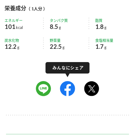
栄養成分
（ 1人分 ）
エネルギー
タンパク質
脂質
101
8.5
1.8
kcal
g
g
炭水化物
野菜量
食塩相当量
12.2
22.5
1.7
g
g
g