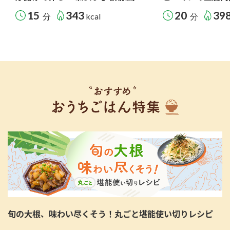
15
343
20
39
分
kcal
分
旬の大根、味わい尽くそう！丸ごと堪能使い切りレシピ