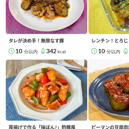
タレが決め手！無限なす豚
レンチン！とろじ
10
342
10
分以内
kcal
分以内
厚揚げで作る「味ぽん?」酢豚風
ピーマンの豆腐肉