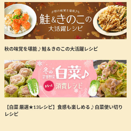
秋の味覚を堪能♪鮭＆きのこの大活躍レシピ
【白菜 厳選★13レシピ】食感も楽しめる♪白菜使い切り
レシピ