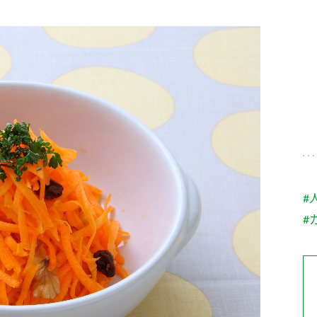
す。
テーマとし
活動を行っ
た。
MIM（ミツカンミュ
各部門が
スープ
中華
クイック調味料
レモン果汁
ふりか
ージアム）
いること
ミツカンの酢づくりの
「未来ビジ
歴史などが学べる体験
実現に向け
型博物館です。
取り組みを
す。
納豆
Fibee
キッザニア東京「ぽ
#
ん酢工房」
#
味ぽんやお酢について
楽しく学べるパビリオ
ンです。
ibee（ファイビ
くらしプラ酢
カンタン酢