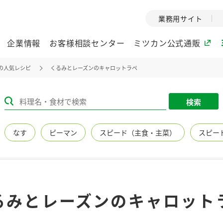
業務用サイト
企業情報
お客様相談センター
ミツカン公式通販
の人気レシピ
くるみとレーズンのキャロットラペ
ミツカングループについて
検索
企業理念
ミツカンの
なす
ピーマン
スピード（主食・主菜）
スピー
ミツカングループの企
創業から現在
業理念をご紹介しま
ツカンの変革
す。
歴史をご紹介
ご紹介します。
環境への取り組み
水の文化
るみとレーズンのキャロット
（アーカ
酢
調味酢
お酢ドリンク
ぽん酢
みりん風・
ミツカンの環境への取
り組みをご紹介しま
1999年