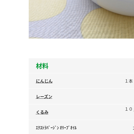
ー
お
材料
にんじん
１本
レーズン
１０
くるみ
ｴｸｽﾄﾗﾊﾞｰｼﾞﾝ ｵﾘｰﾌﾞｵｲﾙ