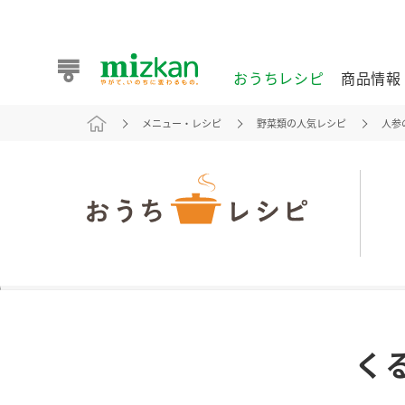
おうちレシピ
商品情報
メニュー・レシピ
野菜類の人気レシピ
人参
おうちレシピ
商品情報 トップ
企業情報 トップ
お客様相談センター トップ
ミツカン公式通販
業務用サイト
また食べたいが見つかる。ミツカンからのおすすめレシピを
く
おうちレシピ トップ