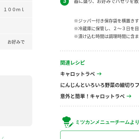
３
器に盛り、お好みでパセリを散
１００ｍｌ
※ジッパー付き保存袋を横置きす
※冷蔵庫に保管し、２～３日を目
※漬け込む時間は調理時間に含ま
お好みで
関連レシピ
キャロットラペ
にんじんといろいろ野菜の細切り
意外と簡単！キャロットラペ
ミツカンメニューチームよ