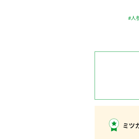
#人
ミツカ