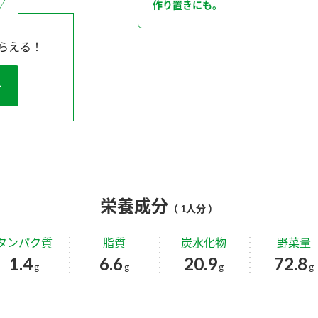
作り置きにも。
らえる！
栄養成分
（ 1人分 ）
タンパク質
脂質
炭水化物
野菜量
1.4
6.6
20.9
72.8
g
g
g
g