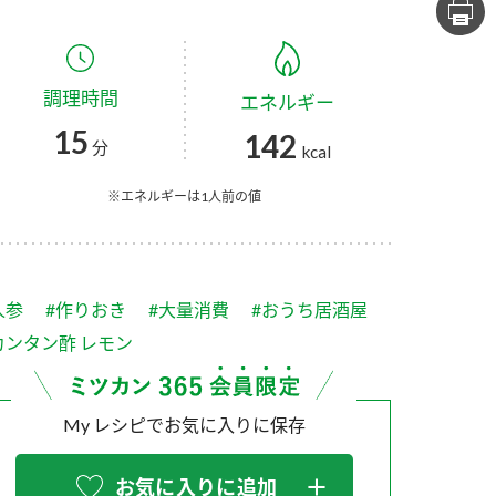
セプトをご紹介しま
た社会貢献
す。
ていまし
調理時間
エネルギー
大切にして
おいしさと健康への
け
おすしの素
炊き込みご飯の素
米飯用調味液
15
142
取り組み
分
kcal
ョン宣言」
ミツカンの研究成果と
た各部門の
おいしさと健康に役立
※エネルギーは1人前の値
ご紹介しま
つ情報をご紹介しま
す。
人参
#作りおき
#大量消費
#おうち居酒屋
カンタン酢 レモン
My レシピでお気に入りに保存
お酢ドリンク
味ぽん
ぽん酢
お気に入りに追加