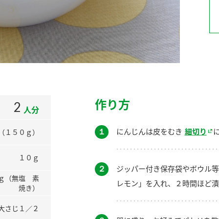
）
酢を知ろう！
すしラボ
ぽん酢サワー
作り方
2
人分
１
にんじんは皮をむき
細切り
（１５０ｇ）
１０ｇ
２
ジッパー付き保存袋やボウル等
ｇ（無塩 素
レモン」を入れ、２時間ほど漬
焼き）
大さじ１／２