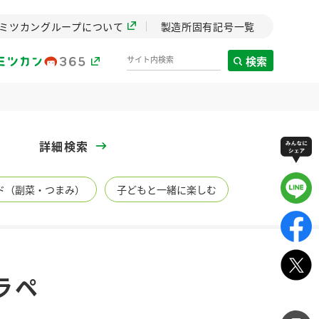
ミツカングループについて
製造所固有記号一覧
検索
製造所固有記号一覧
詳細検索
歴史
ド（副菜・つまみ）
子どもと一緒に楽しむ
までのミ
と挑戦の
します。
センター
ZENB initiative
ラペ
イブ）
料理酒
鍋用調味料
つゆ
たれ
植物を可能な限りまる
ごと使ったZENBのコン
設立。「水」を