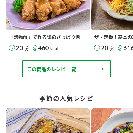
「穀物酢」で作る鶏のさっぱり煮
ザ・定番！基本の
20
460
20
61
分
kcal
分
この商品のレシピ 一覧
季節の人気レシピ