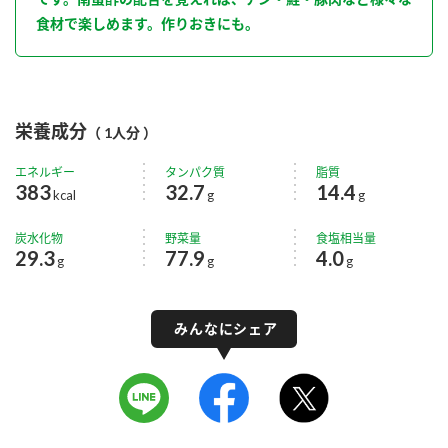
食材で楽しめます。作りおきにも。
栄養成分
（ 1人分 ）
エネルギー
タンパク質
脂質
383
32.7
14.4
kcal
g
g
炭水化物
野菜量
食塩相当量
29.3
77.9
4.0
g
g
g