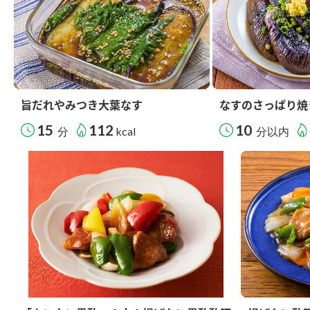
旨だれやみつき大葉なす
なすのさっぱり焼
15
112
10
分
kcal
分以内