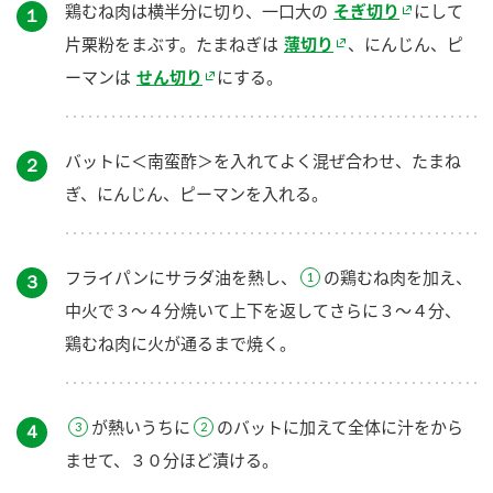
鶏むね肉は横半分に切り、一口大の
そぎ切り
にして
１
片栗粉をまぶす。たまねぎは
薄切り
、にんじん、ピ
ーマンは
せん切り
にする。
バットに＜南蛮酢＞を入れてよく混ぜ合わせ、たまね
２
ぎ、にんじん、ピーマンを入れる。
フライパンにサラダ油を熱し、
の鶏むね肉を加え、
３
中火で３～４分焼いて上下を返してさらに３～４分、
鶏むね肉に火が通るまで焼く。
が熱いうちに
のバットに加えて全体に汁をから
４
ませて、３０分ほど漬ける。