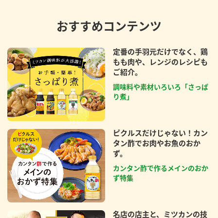
おすすめコンテンツ
定番の手羽元だけでなく、鶏
もも肉や、レンジのレシピも
ご紹介。
調味料や素材いろいろ「さっぱ
り煮」
ピクルスだけじゃない！カン
タン酢でお肉やお魚のおか
ず。
カンタン酢で作るメインのおか
ず特集
名店の店主と、ミツカンの技