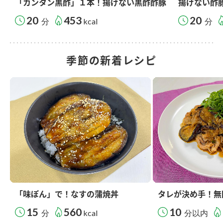
「カンタン黒酢」１本！揚げない黒酢酢豚
揚げない酢
20
453
20
分
kcal
分
季節の新着レシピ
「味ぽん」で！なすの蒲焼丼
タレが決め手！無
15
560
10
分
kcal
分以内