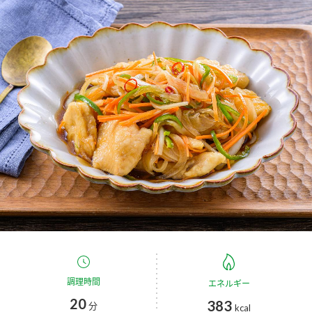
商品カテゴリ
新商品一覧
酢
調味酢
キャンペーン情報
お酢ドリンク
ぽん酢
ブランド・スペシャルサイト
ブランド・スペシャルサイト トップ
みりん風・料理酒
鍋用調味料
商品ブランドサイト
企業情報
Fibee（ファイビー）
国内事業概要
くらしプラ酢
つゆ
たれ
カンタン酢
ミツカングループについて
お酢ドリンク
ミツカンを知る
企業理念
スープ
中華
調理時間
エネルギー
味ぽん
20
383
分
kcal
ぽん酢