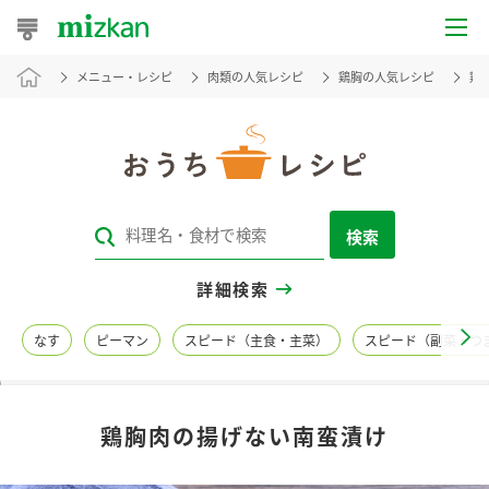
メニュー・レシピ
肉類の人気レシピ
鶏胸の人気レシピ
鶏
おうちレシピ
おすすめレシピ
レシピ特集
検索
レシピカテゴリ一覧
詳細検索
商品からレシピを探す
なす
ピーマン
スピード（主食・主菜）
スピード（副菜・つ
レシピ名特集
鶏胸肉の揚げない南蛮漬け
商品情報