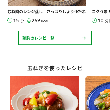
むね肉のレンジ蒸し さっぱりしょうゆだれ
コクうま
15
269
10
分
kcal
分
鶏胸のレシピ一覧
玉ねぎを使ったレシピ