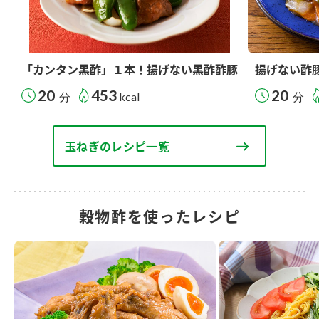
「カンタン黒酢」１本！揚げない黒酢酢豚
揚げない酢
20
453
20
分
kcal
分
玉ねぎのレシピ一覧
穀物酢を使ったレシピ