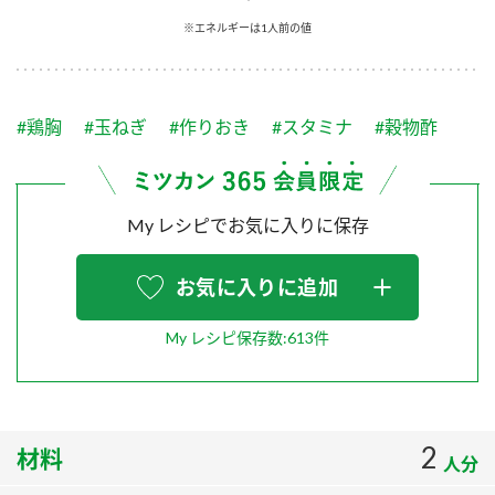
採用情報
環境への取り組み
※エネルギーは1人前の値
かおりの蔵
ミツカンの歴史
クイック調味料
レモン果汁
ニュースリリース
つゆ
水の文化センター（アーカイブ）
鍋なび
#鶏胸
#玉ねぎ
#作りおき
#スタミナ
#穀物酢
ふりかけ
おすしの素
お客様相談センター
納豆のサイト
ZENB initiative
PIN印
お客様の声をいかしました
炊き込みご飯の素
米飯用調味液
My レシピでお気に入りに保存
三ツ判山吹
販売終了製品のご案内
千夜
MIM（ミツカンミュージアム）
お気に入りに追加
納豆
Fibee
よくあるご質問
スペシャルサイト
My レシピ保存数:613件
お酢を知ろう！
各部門が大切にしていること
お問い合わせ
すしラボ
地図から取り扱い店舗を探す
ぽん酢サワー
2
材料
おいしさと健康への取り組み
人分
納豆の豆知識