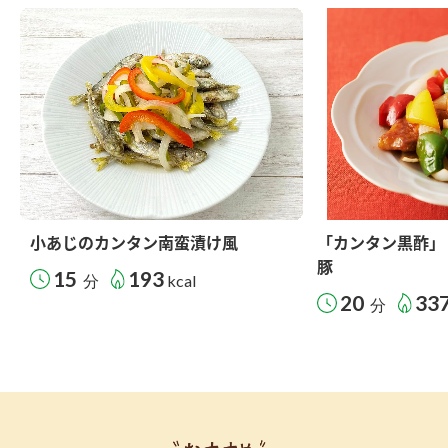
小あじのカンタン南蛮漬け風
「カンタン黒酢」
豚
15
193
分
kcal
20
33
分