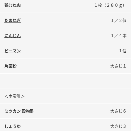
鍋奉行マニュアル
鶏むね肉
１枚（２８０ｇ）
ミツカン公式通販
ミツカンのCM
キッザニア東京「ぽん酢工房」
たまねぎ
１／２個
ロングセラー商品 ＋ おすすめレシピ
人気商品 ＋ おすすめレシピ
にんじん
１／４本
ピーマン
１個
検索
片栗粉
大さじ１
業務用サイト
ミツカングループについて
製造所固有記号一覧
＜南蛮酢＞
ミツカン 穀物酢
大さじ６
しょうゆ
大さじ３