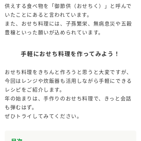
採用情報
環境への取り組み
供えする食べ物を「御節供（おせちく）」と呼んで
かおりの蔵
ミツカンの歴史
クイック調味料
レモン果汁
いたことにあると言われています。
ニュースリリース
つゆ
また、おせち料理には、子孫繁栄、無病息災や五穀
水の文化センター（アーカイブ）
鍋なび
豊穣といった願いが込められています。
ふりかけ
おすしの素
お客様相談センター
納豆のサイト
ZENB initiative
手軽におせち料理を作ってみよう！
PIN印
お客様の声をいかしました
炊き込みご飯の素
米飯用調味液
三ツ判山吹
おせち料理をきちんと作ろうと思うと大変ですが、
販売終了製品のご案内
千夜
MIM（ミツカンミュージアム）
今回はレンジや炊飯器も活用しながら手軽にできる
納豆
Fibee
レシピをご紹介します。
よくあるご質問
スペシャルサイト
年の始まりは、手作りのおせち料理で、きっと会話
お酢を知ろう！
各部門が大切にしていること
お問い合わせ
も弾むはず。
すしラボ
ぜひトライしてみてください。
地図から取り扱い店舗を探す
ぽん酢サワー
おいしさと健康への取り組み
納豆の豆知識