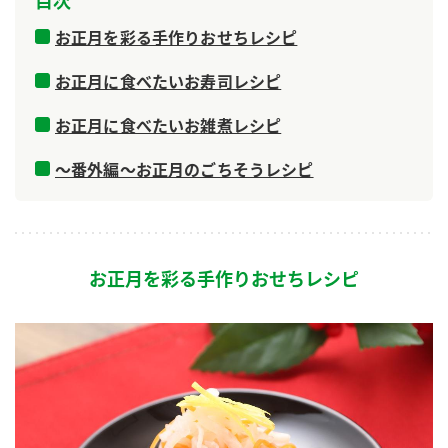
目次
鍋奉行マニュアル
ミツカン公式通販
お正月を彩る手作りおせちレシピ
ミツカンのCM
キッザニア東京「ぽん酢工房」
お正月に食べたいお寿司レシピ
ロングセラー商品 ＋ おすすめレシピ
人気商品 ＋ おすすめレシピ
お正月に食べたいお雑煮レシピ
～番外編～お正月のごちそうレシピ
検索
業務用サイト
ミツカングループについて
製造所固有記号一覧
お正月を彩る手作りおせちレシピ