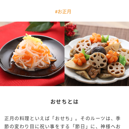
商品カテゴリ
#お正月
新商品一覧
酢
調味酢
キャンペーン情報
お酢ドリンク
ぽん酢
ブランド・スペシャルサイト
ブランド・スペシャルサイト トップ
みりん風・料理酒
鍋用調味料
商品ブランドサイト
企業情報
Fibee（ファイビー）
国内事業概要
くらしプラ酢
つゆ
たれ
カンタン酢
ミツカングループについて
おせちとは
お酢ドリンク
ミツカンを知る
企業理念
スープ
中華
味ぽん
正月の料理といえば「おせち」。そのルーツは、季
節の変わり目に祝い事をする「節日」に、神様へお
ぽん酢