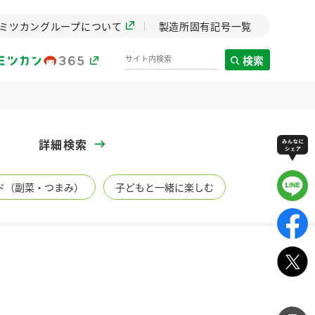
ミツカングループについて
製造所固有記号一覧
検索
製造所固有記号一覧
詳細検索
歴史
ド（副菜・つまみ）
子どもと一緒に楽しむ
までのミ
と挑戦の
します。
センター
ZENB initiative
イブ）
料理酒
鍋用調味料
つゆ
たれ
植物を可能な限りまる
ごと使ったZENBのコン
設立。「水」を