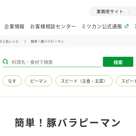
業務用サイト
企業情報
お客様相談センター
ミツカン公式通販
の人気レシピ
簡単！豚バラピーマン
ミツカングループについて
検索
企業理念
ミツカンの
なす
ピーマン
スピード（主食・主菜）
スピー
ミツカングループの企
創業から現在
業理念をご紹介しま
ツカンの変革
す。
歴史をご紹介
ご紹介します。
環境への取り組み
水の文化
簡単！豚バラピーマン
（アーカ
酢
調味酢
お酢ドリンク
ぽん酢
みりん風・
ミツカンの環境への取
り組みをご紹介しま
1999年