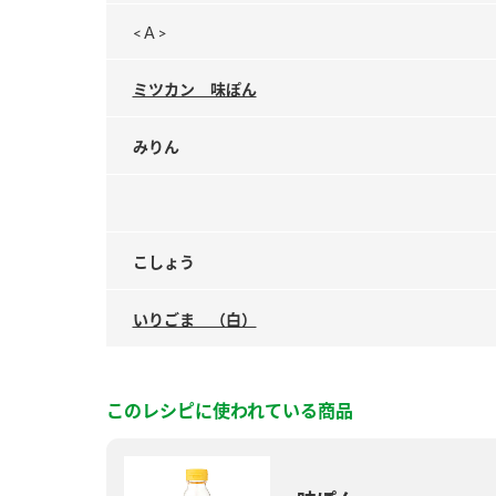
<Ａ>
ミツカン 味ぽん
みりん
こしょう
いりごま （白）
このレシピに使われている商品