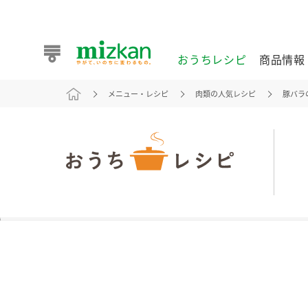
おうちレシピ
商品情報
メニュー・レシピ
肉類の人気レシピ
豚バラ
おうちレシピ
商品情報 トップ
企業情報 トップ
お客様相談センター トップ
ミツカン公式通販
業務用サイト
また食べたいが見つかる。ミツカンからのおすすめレシピを
おうちレシピ トップ