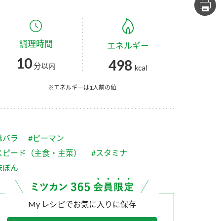
セプトをご紹介しま
た社会貢献
す。
ていまし
調理時間
エネルギー
大切にして
おいしさと健康への
け
おすしの素
炊き込みご飯の素
米飯用調味液
10
498
取り組み
分以内
kcal
ョン宣言」
ミツカンの研究成果と
た各部門の
おいしさと健康に役立
※エネルギーは1人前の値
ご紹介しま
つ情報をご紹介しま
す。
豚バラ
#ピーマン
スピード（主食・主菜）
#スタミナ
味ぽん
My レシピでお気に入りに保存
お酢ドリンク
味ぽん
ぽん酢