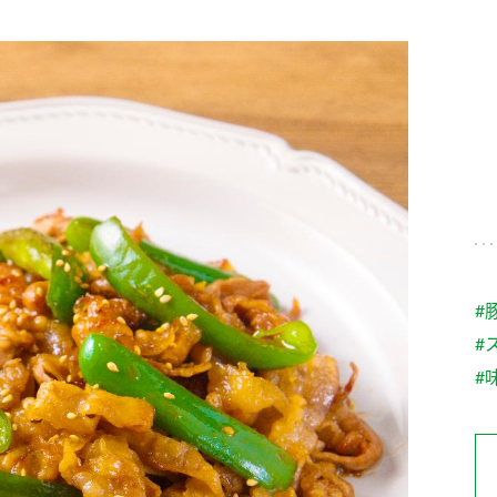
す。
テーマとし
活動を行っ
た。
MIM（ミツカンミュ
各部門が
スープ
中華
クイック調味料
レモン果汁
ふりか
ージアム）
いること
ミツカンの酢づくりの
「未来ビジ
歴史などが学べる体験
実現に向け
型博物館です。
取り組みを
す。
納豆
Fibee
キッザニア東京「ぽ
#
ん酢工房」
#
味ぽんやお酢について
楽しく学べるパビリオ
#
ンです。
ibee（ファイビ
くらしプラ酢
カンタン酢