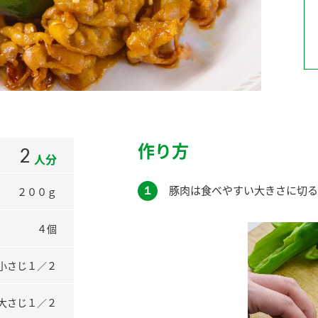
）
酢を知ろう！
すしラボ
ぽん酢サワー
作り方
2
人分
１
豚肉は食べやすい大きさに切る
２００ｇ
４個
小さじ１／２
大さじ１／２