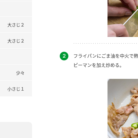
大さじ２
大さじ２
２
フライパンにごま油を中火で熱
ピーマンを加え炒める。
少々
小さじ１