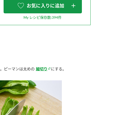
お気に入りに追加
My レシピ保存数:394件
納豆の豆知識
鍋奉行マニュアル
ミツカンのCM
。ピーマンは太めの
細切り
にする。