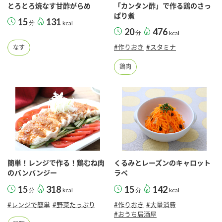
とろとろ焼なす甘酢がらめ
「カンタン酢」で作る鶏のさっ
ぱり煮
15
131
分
kcal
20
476
分
kcal
#作りおき
#スタミナ
なす
鶏肉
簡単！レンジで作る！鶏むね肉
くるみとレーズンのキャロット
のバンバンジー
ラペ
15
318
15
142
分
kcal
分
kcal
#レンジで簡単
#野菜たっぷり
#作りおき
#大量消費
#おうち居酒屋