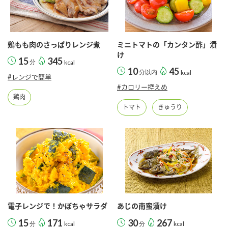
鶏もも肉のさっぱりレンジ煮
ミニトマトの「カンタン酢」漬
け
15
345
分
kcal
10
45
分以内
kcal
#レンジで簡単
#カロリー控えめ
鶏肉
トマト
きゅうり
電子レンジで！かぼちゃサラダ
あじの南蛮漬け
15
171
30
267
分
kcal
分
kcal