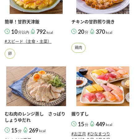
採用情報
環境への取り組み
かおりの蔵
ミツカンの歴史
クイック調味料
レモン果汁
ニュースリリース
つゆ
簡単！甘酢天津飯
チキンの甘酢照り焼き
水の文化センター（アーカイブ）
10
792
20
370
鍋なび
分以内
kcal
分
kcal
ふりかけ
おすしの素
#スピード（主食・主菜）
お客様相談センター
納豆のサイト
鶏肉
ZENB initiative
PIN印
卵
お客様の声をいかしました
炊き込みご飯の素
米飯用調味液
三ツ判山吹
販売終了製品のご案内
千夜
MIM（ミツカンミュージアム）
納豆
Fibee
よくあるご質問
スペシャルサイト
お酢を知ろう！
各部門が大切にしていること
お問い合わせ
すしラボ
むね肉のレンジ蒸し さっぱり
握りずし
地図から取り扱い店舗を探す
しょうゆだれ
ぽん酢サワー
15
449
分
kcal
おいしさと健康への取り組み
15
269
分
kcal
納豆の豆知識
#お正月
#ひなまつり