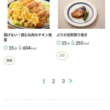
揚げない！鶏むね肉のチキン南
ぶりの甘酢照り焼き
蛮
15
255
分
kcal
15
604
分
kcal
ぶり
鶏胸
1
2
3