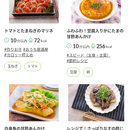
トマトとたまねぎのマリネ
ふわふわ！豆腐入りかにたまの
甘酢あんかけ
10
72
分以内
kcal
10
256
分以内
kcal
#作りおき
#おうち居酒屋
#カロリー控えめ
#スピード（主食・主菜）
#節約レシピ
玉ねぎ
トマト
豆腐
卵
白身魚の甘酢あんかけ
レンジで！さっぱりなすの酢じ