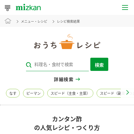
メニュー・レシピ
レシピ検索結果
おうちレシピ
おすすめレシピ
レシピ特集
検索
レシピカテゴリ一覧
詳細検索
商品からレシピを探す
なす
ピーマン
スピード（主食・主菜）
スピード（副菜・つ
レシピ名特集
カンタン酢
商品情報
の人気レシピ・つくり方