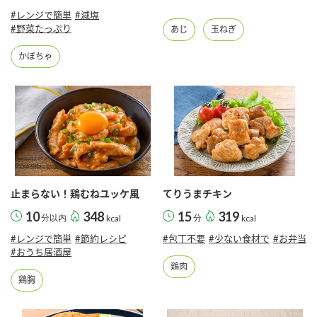
#レンジで簡単
#減塩
#野菜たっぷり
あじ
玉ねぎ
かぼちゃ
止まらない！鶏むねユッケ風
てりうまチキン
10
348
15
319
分以内
kcal
分
kcal
#レンジで簡単
#節約レシピ
#包丁不要
#少ない食材で
#お弁当
#おうち居酒屋
鶏肉
鶏胸