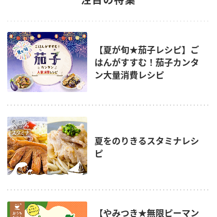
【夏が旬★茄子レシピ】ご
はんがすすむ！茄子カンタ
ン大量消費レシピ
夏をのりきるスタミナレシ
ピ
【やみつき★無限ピーマン