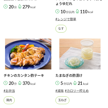
ょうゆだれ
20
279
分
kcal
10
110
分以内
kcal
#レンジで簡単
なす
チキンのカンタン酢テーキ
たまねぎの酢漬け
20
370
5
21
分
kcal
分以内
kcal
#お弁当
#減塩
#カロリー控えめ
鶏肉
玉ねぎ