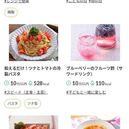
#こどもの日
#母の日
#レンジで簡単
鍋奉行マニュアル
ミツカン公式通販
鶏胸
ミツカンのCM
キッザニア東京「ぽん酢工房」
ロングセラー商品 ＋ おすすめレシピ
人気商品 ＋ おすすめレシピ
検索
和えるだけ！ツナとトマトの冷
ブルーベリーのフルーツ酢（サ
製パスタ
ワードリンク）
業務用サイト
ミツカングループについて
製造所固有記号一覧
10
528
10
110
分以内
kcal
分以内
kcal
#スピード（主食・主菜）
#子どもと一緒に楽しむ
パスタ
ツナ缶