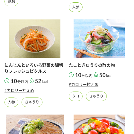
鶏胸
人参
にんじんといろいろ野菜の細切
たこときゅうりの酢の物
りフレッシュピクルス
10
50
分以内
kcal
10
52
分以内
kcal
#カロリー控えめ
#カロリー控えめ
タコ
きゅうり
人参
きゅうり