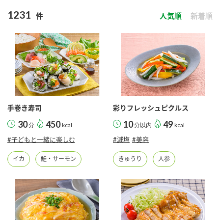
商品カテゴリ
1231
件
人気順
新着順
新商品一覧
酢
調味酢
キャンペーン情報
お酢ドリンク
ぽん酢
ブランド・スペシャルサイト
ブランド・スペシャルサイト トップ
手巻き寿司
彩りフレッシュピクルス
みりん風・料理酒
鍋用調味料
商品ブランドサイト
企業情報
30
450
10
49
分
kcal
分以内
kcal
Fibee（ファイビー）
#子どもと一緒に楽しむ
#減塩
#美容
国内事業概要
くらしプラ酢
つゆ
たれ
イカ
鮭・サーモン
きゅうり
人参
カンタン酢
ミツカングループについて
お酢ドリンク
ミツカンを知る
企業理念
スープ
中華
味ぽん
ぽん酢