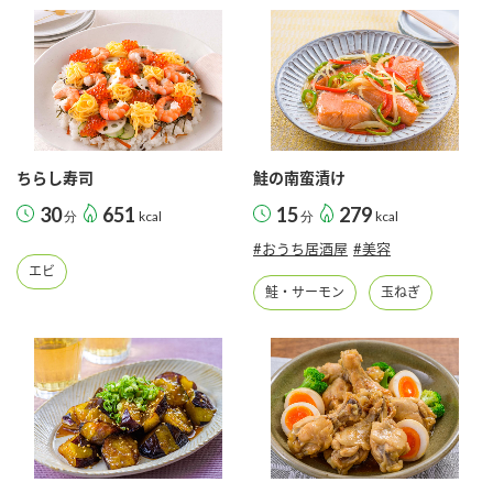
ちらし寿司
鮭の南蛮漬け
30
651
15
279
分
kcal
分
kcal
#おうち居酒屋
#美容
エビ
鮭・サーモン
玉ねぎ