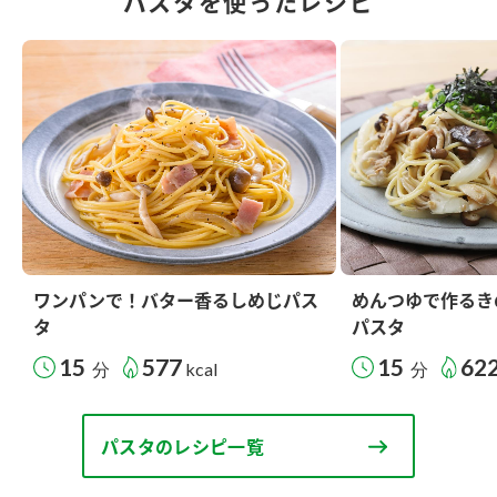
パスタを使ったレシピ
ワンパンで！バター香るしめじパス
めんつゆで作るき
タ
パスタ
15
577
15
62
分
kcal
分
パスタのレシピ一覧