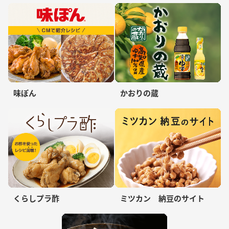
味ぽん
かおりの蔵
くらしプラ酢
ミツカン 納豆のサイト