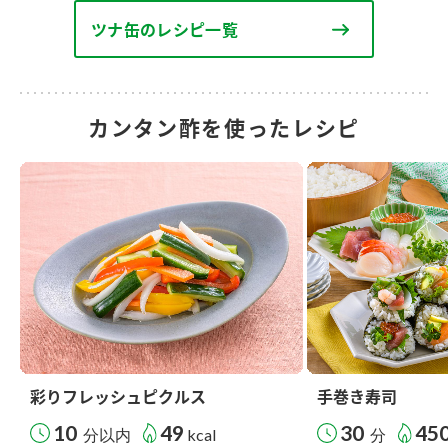
ツナ缶のレシピ一覧
カンタン酢を使ったレシピ
彩りフレッシュピクルス
手巻き寿司
10
49
30
45
分以内
kcal
分