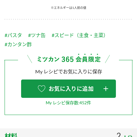
採用情報
環境への取り組み
※エネルギーは1人前の値
かおりの蔵
ミツカンの歴史
クイック調味料
レモン果汁
ニュースリリース
つゆ
水の文化センター（アーカイブ）
鍋なび
#パスタ
#ツナ缶
#スピード（主食・主菜）
ふりかけ
おすしの素
お客様相談センター
納豆のサイト
#カンタン酢
ZENB initiative
PIN印
お客様の声をいかしました
炊き込みご飯の素
米飯用調味液
三ツ判山吹
My レシピでお気に入りに保存
販売終了製品のご案内
千夜
MIM（ミツカンミュージアム）
納豆
Fibee
よくあるご質問
お気に入りに追加
スペシャルサイト
お酢を知ろう！
各部門が大切にしていること
お問い合わせ
My レシピ保存数:452件
すしラボ
地図から取り扱い店舗を探す
ぽん酢サワー
おいしさと健康への取り組み
納豆の豆知識
2
材料