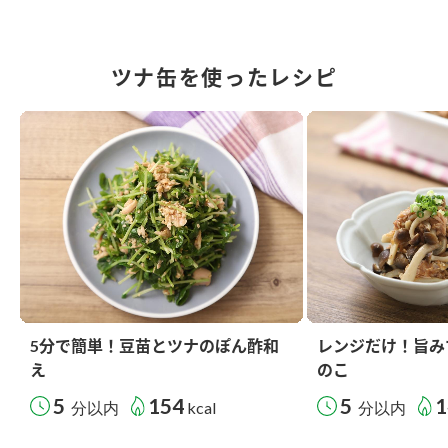
ツナ缶を使ったレシピ
5分で簡単！豆苗とツナのぽん酢和
レンジだけ！旨み
え
のこ
5
154
5
1
分以内
kcal
分以内