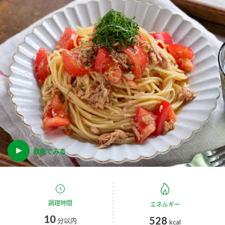
商品カテゴリ
新商品一覧
酢
調味酢
キャンペーン情報
お酢ドリンク
ぽん酢
ブランド・スペシャルサイト
ブランド・スペシャルサイト トップ
みりん風・料理酒
鍋用調味料
商品ブランドサイト
企業情報
Fibee（ファイビー）
国内事業概要
動画でみる
くらしプラ酢
つゆ
たれ
カンタン酢
ミツカングループについて
お酢ドリンク
ミツカンを知る
企業理念
スープ
中華
調理時間
エネルギー
味ぽん
10
528
分以内
kcal
ぽん酢