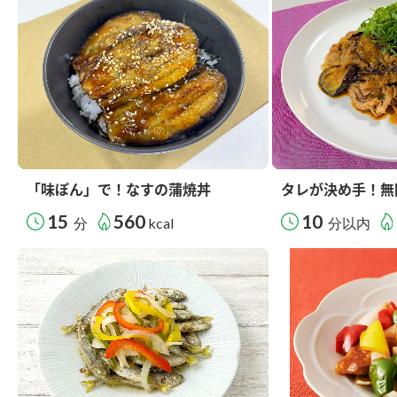
「味ぽん」で！なすの蒲焼丼
タレが決め手！無
15
560
10
分
kcal
分以内