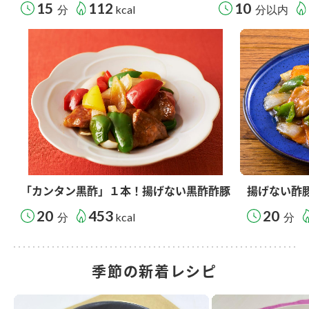
15
112
10
分
kcal
分以内
「カンタン黒酢」１本！揚げない黒酢酢豚
揚げない酢
20
453
20
分
kcal
分
季節の新着レシピ