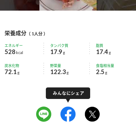
栄養成分
（ 1人分 ）
エネルギー
タンパク質
脂質
528
17.9
17.4
kcal
g
g
炭水化物
野菜量
食塩相当量
72.1
122.3
2.5
g
g
g