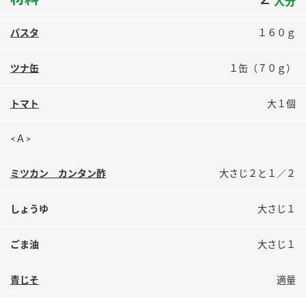
人分
鍋奉行マニュアル
ミツカン公式通販
ミツカンのCM
キッザニア東京「ぽん酢工房」
パスタ
１６０ｇ
ロングセラー商品 ＋ おすすめレシピ
ツナ缶
１缶（７０ｇ）
人気商品 ＋ おすすめレシピ
トマト
大１個
<Ａ>
検索
ミツカン カンタン酢
大さじ２と１／２
業務用サイト
ミツカングループについて
製造所固有記号一覧
しょうゆ
大さじ１
ごま油
大さじ１
青じそ
適量