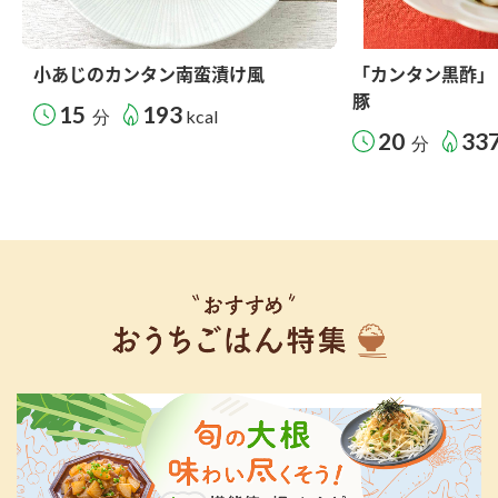
小あじのカンタン南蛮漬け風
「カンタン黒酢」
豚
15
193
分
kcal
20
33
分