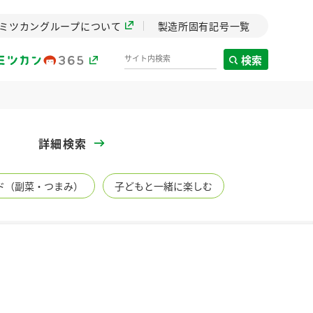
ミツカングループについて
製造所固有記号一覧
検索
製造所固有記号一覧
詳細検索
歴史
ド（副菜・つまみ）
子どもと一緒に楽しむ
までのミ
と挑戦の
します。
センター
ZENB initiative
イブ）
料理酒
鍋用調味料
つゆ
たれ
植物を可能な限りまる
ごと使ったZENBのコン
設立。「水」を