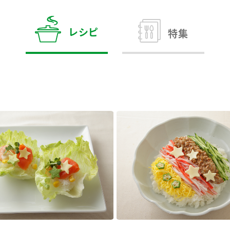
す。
テーマとし
活動を行っ
た。
レシピ
特集
MIM（ミツカンミュ
各部門が
スープ
中華
クイック調味料
レモン果汁
ふりか
ージアム）
いること
ミツカンの酢づくりの
「未来ビジ
歴史などが学べる体験
実現に向け
型博物館です。
取り組みを
す。
納豆
Fibee
キッザニア東京「ぽ
ん酢工房」
味ぽんやお酢について
楽しく学べるパビリオ
ンです。
ibee（ファイビ
くらしプラ酢
カンタン酢