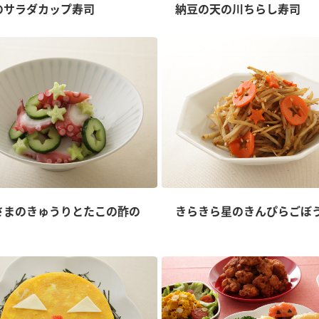
）
のサラダカップ寿司
納豆の天の川ちらし寿司
酢を知ろう！
すしラボ
ぽん酢サワー
さまのきゅうりとたこの酢の
きらきら星のきんぴらごぼ