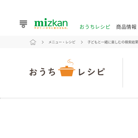
おうちレシピ
商品情報
メニュー・レシピ
子どもと一緒に楽しむの検索結
おうちレシピ
商品情報 トップ
企業情報 トップ
お客様相談センター トップ
ミツカン公式通販
業務用サイト
また食べたいが見つかる。ミツカンからのおすすめレシピを
おうちレシピ トップ