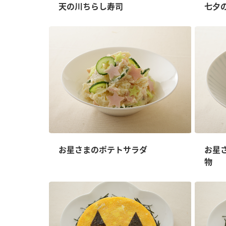
ー
天の川ちらし寿司
七夕
お
お星さまのポテトサラダ
お星
物