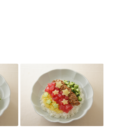
セプトをご紹介しま
た社会貢献
す。
ていまし
大切にして
おいしさと健康への
け
おすしの素
炊き込みご飯の素
米飯用調味液
取り組み
ョン宣言」
ミツカンの研究成果と
た各部門の
おいしさと健康に役立
ご紹介しま
つ情報をご紹介しま
す。
お酢ドリンク
味ぽん
ぽん酢