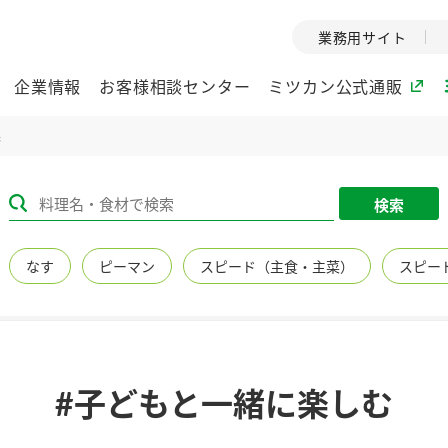
業務用サイト
企業情報
お客様相談センター
ミツカン公式通販
果
ミツカングループについて
検索
企業理念
ミツカンの
なす
ピーマン
スピード（主食・主菜）
スピー
ミツカングループの企
創業から現在
業理念をご紹介しま
ツカンの変革
す。
歴史をご紹介
ご紹介します。
環境への取り組み
水の文化
#子どもと一緒に楽しむ
（アーカ
酢
調味酢
お酢ドリンク
ぽん酢
みりん風・
ミツカンの環境への取
り組みをご紹介しま
1999年