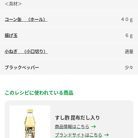
＜具材＞
鍋奉行マニュアル
ミツカン公式通販
ミツカンのCM
キッザニア東京「ぽん酢工房」
コーン缶 （ホール）
４０ｇ
ロングセラー商品 ＋ おすすめレシピ
揚げ玉
６ｇ
人気商品 ＋ おすすめレシピ
小ねぎ （小口切り）
適量
検索
ブラックペッパー
少々
業務用サイト
ミツカングループについて
製造所固有記号一覧
このレシピに使われている商品
すし酢 昆布だし入り
商品情報はこちら
ブランドサイトはこちら