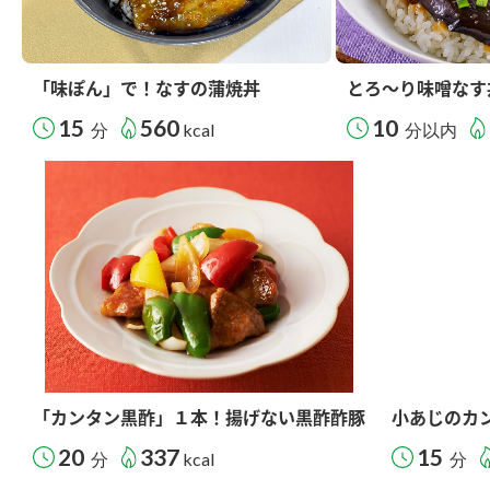
「味ぽん」で！なすの蒲焼丼
とろ～り味噌なす
15
560
10
分
kcal
分以内
「カンタン黒酢」１本！揚げない黒酢酢豚
小あじのカ
20
337
15
分
kcal
分