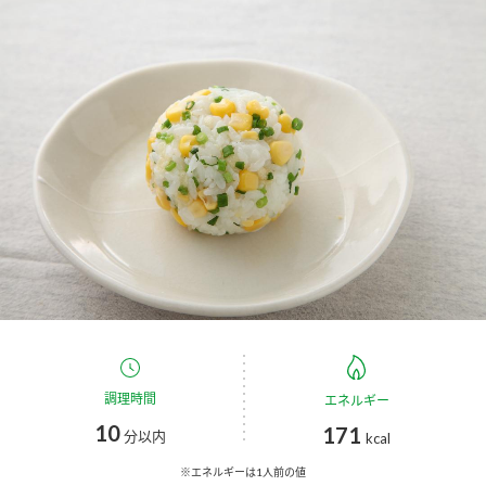
商品カテゴリ
新商品一覧
酢
調味酢
キャンペーン情報
お酢ドリンク
ぽん酢
ブランド・スペシャルサイト
ブランド・スペシャルサイト トップ
みりん風・料理酒
鍋用調味料
商品ブランドサイト
企業情報
Fibee（ファイビー）
国内事業概要
くらしプラ酢
つゆ
たれ
カンタン酢
ミツカングループについて
調理時間
エネルギー
お酢ドリンク
10
171
ミツカンを知る
企業理念
スープ
中華
分以内
kcal
味ぽん
※エネルギーは1人前の値
ぽん酢