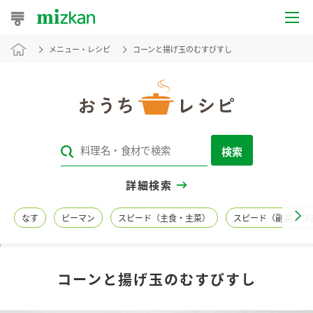
メニュー・レシピ
コーンと揚げ玉のむすびすし
おうちレシピ
おすすめレシピ
レシピ特集
検索
レシピカテゴリ一覧
詳細検索
商品からレシピを探す
なす
ピーマン
スピード（主食・主菜）
スピード（副菜・つ
レシピ名特集
コーンと揚げ玉のむすびすし
商品情報