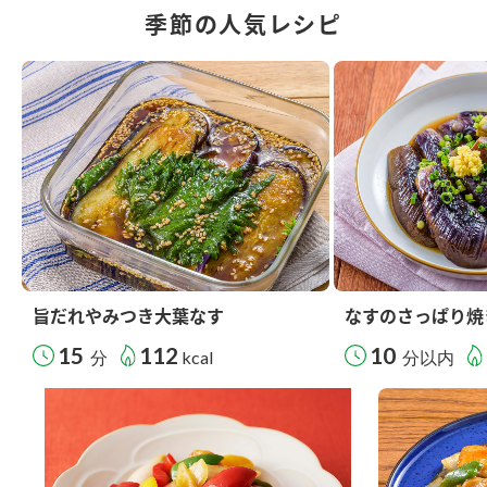
季節の人気レシピ
旨だれやみつき大葉なす
なすのさっぱり焼
15
112
10
分
kcal
分以内