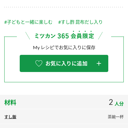
採用情報
環境への取り組み
かおりの蔵
ミツカンの歴史
クイック調味料
レモン果汁
ニュースリリース
つゆ
#子どもと一緒に楽しむ
#すし酢 昆布だし入り
水の文化センター（アーカイブ）
鍋なび
ふりかけ
おすしの素
お客様相談センター
納豆のサイト
My レシピでお気に入りに保存
ZENB initiative
PIN印
お客様の声をいかしました
炊き込みご飯の素
米飯用調味液
三ツ判山吹
お気に入りに追加
販売終了製品のご案内
千夜
MIM（ミツカンミュージアム）
納豆
Fibee
よくあるご質問
スペシャルサイト
お酢を知ろう！
各部門が大切にしていること
お問い合わせ
2
材料
すしラボ
人分
地図から取り扱い店舗を探す
ぽん酢サワー
すし飯
茶碗一杯
おいしさと健康への取り組み
納豆の豆知識