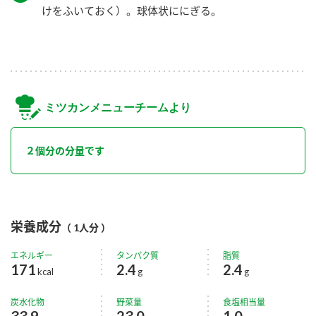
けをふいておく）。球体状ににぎる。
ミツカンメニューチームより
２個分の分量です
栄養成分
（ 1人分 ）
エネルギー
タンパク質
脂質
171
2.4
2.4
kcal
g
g
炭水化物
野菜量
食塩相当量
33.9
23.0
1.0