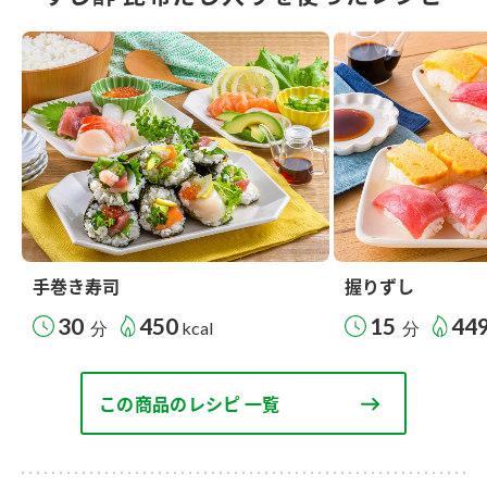
手巻き寿司
握りずし
30
450
15
44
分
kcal
分
この商品のレシピ 一覧