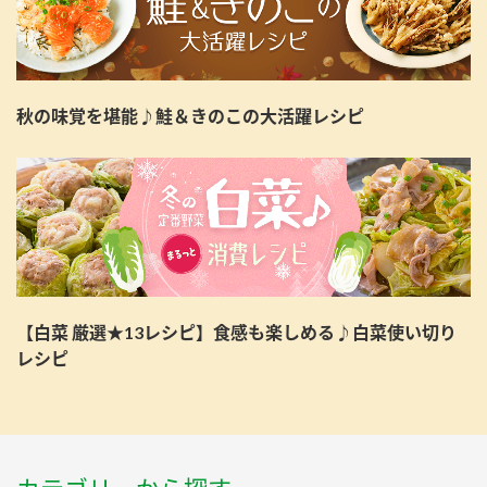
秋の味覚を堪能♪鮭＆きのこの大活躍レシピ
【白菜 厳選★13レシピ】食感も楽しめる♪白菜使い切り
レシピ