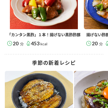
「カンタン黒酢」１本！揚げない黒酢酢豚
揚げない酢
20
453
20
分
kcal
分
季節の新着レシピ