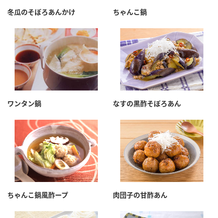
採用情報
環境への取り組み
冬瓜のそぼろあんかけ
ちゃんこ鍋
かおりの蔵
ミツカンの歴史
クイック調味料
レモン果汁
ニュースリリース
つゆ
水の文化センター（アーカイブ）
鍋なび
ふりかけ
おすしの素
お客様相談センター
納豆のサイト
ZENB initiative
PIN印
お客様の声をいかしました
炊き込みご飯の素
米飯用調味液
三ツ判山吹
ワンタン鍋
なすの黒酢そぼろあん
販売終了製品のご案内
千夜
MIM（ミツカンミュージアム）
納豆
Fibee
よくあるご質問
スペシャルサイト
お酢を知ろう！
各部門が大切にしていること
お問い合わせ
すしラボ
地図から取り扱い店舗を探す
ぽん酢サワー
ちゃんこ鍋風酢ープ
肉団子の甘酢あん
おいしさと健康への取り組み
納豆の豆知識