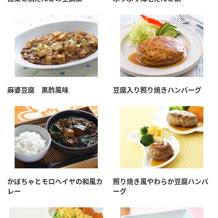
麻婆豆腐 黒酢風味
豆腐入り照り焼きハンバーグ
かぼちゃとモロヘイヤの和風カ
照り焼き風やわらか豆腐ハンバ
レー
ーグ