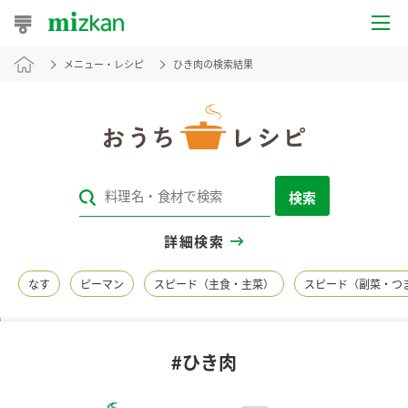
メニュー・レシピ
ひき肉の検索結果
おうちレシピ
おすすめレシピ
レシピ特集
検索
レシピカテゴリ一覧
詳細検索
商品からレシピを探す
なす
ピーマン
スピード（主食・主菜）
スピード（副菜・つ
レシピ名特集
#ひき肉
商品情報