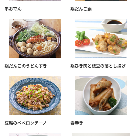
串おでん
鶏だんご鍋
鶏だんごのうどんすき
鶏ひき肉と枝豆の落とし揚げ
豆腐のペペロンチーノ
春巻き