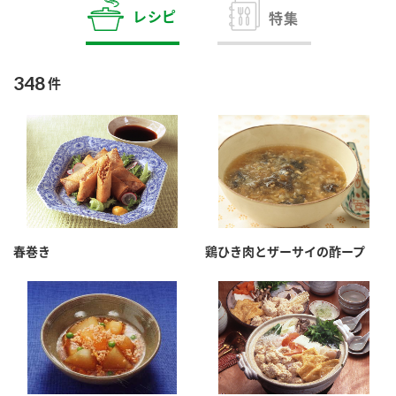
商品カテゴリ
レシピ
特集
新商品一覧
酢
調味酢
348
件
キャンペーン情報
お酢ドリンク
ぽん酢
ブランド・スペシャルサイト
ブランド・スペシャルサイト トップ
みりん風・料理酒
鍋用調味料
商品ブランドサイト
企業情報
Fibee（ファイビー）
春巻き
鶏ひき肉とザーサイの酢ープ
国内事業概要
くらしプラ酢
つゆ
たれ
カンタン酢
ミツカングループについて
お酢ドリンク
ミツカンを知る
企業理念
スープ
中華
味ぽん
ぽん酢