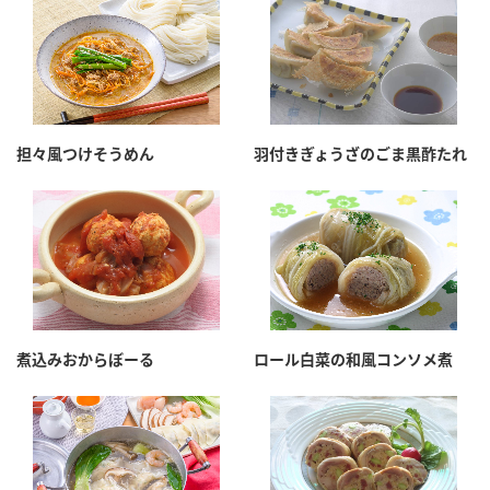
鍋奉行マニュアル
ミツカン公式通販
ミツカンのCM
キッザニア東京「ぽん酢工房」
ロングセラー商品 ＋ おすすめレシピ
人気商品 ＋ おすすめレシピ
担々風つけそうめん
羽付きぎょうざのごま黒酢たれ
検索
業務用サイト
ミツカングループについて
製造所固有記号一覧
煮込みおからぼーる
ロール白菜の和風コンソメ煮