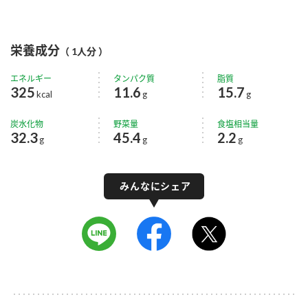
栄養成分
（ 1人分 ）
エネルギー
タンパク質
脂質
325
11.6
15.7
kcal
g
g
炭水化物
野菜量
食塩相当量
32.3
45.4
2.2
g
g
g