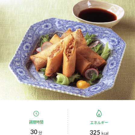
商品カテゴリ
新商品一覧
酢
調味酢
キャンペーン情報
お酢ドリンク
ぽん酢
ブランド・スペシャルサイト
ブランド・スペシャルサイト トップ
みりん風・料理酒
鍋用調味料
商品ブランドサイト
企業情報
Fibee（ファイビー）
国内事業概要
くらしプラ酢
つゆ
たれ
カンタン酢
ミツカングループについて
お酢ドリンク
ミツカンを知る
企業理念
スープ
中華
調理時間
エネルギー
味ぽん
30
325
分
kcal
ぽん酢