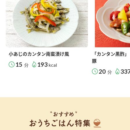
小あじのカンタン南蛮漬け風
「カンタン黒酢」
豚
15
193
分
kcal
20
33
分