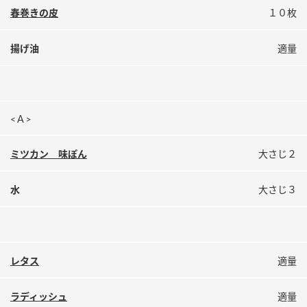
春巻きの皮
１０枚
揚げ油
適量
<Ａ>
ミツカン 味ぽん
大さじ２
水
大さじ３
レタス
適量
ラディッシュ
適量