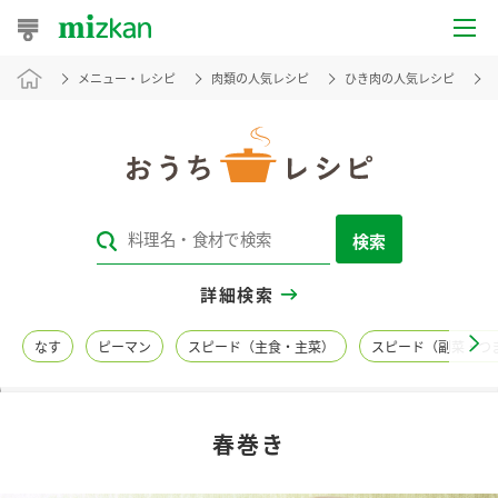
メニュー・レシピ
肉類の人気レシピ
ひき肉の人気レシピ
おうちレシピ
おすすめレシピ
レシピ特集
検索
レシピカテゴリ一覧
詳細検索
商品からレシピを探す
なす
ピーマン
スピード（主食・主菜）
スピード（副菜・つ
レシピ名特集
春巻き
商品情報