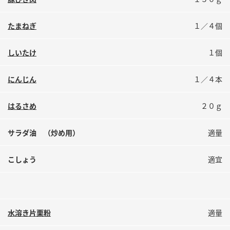
鍋奉行マニュアル
ミツカン公式通販
ミツカンのCM
キッザニア東京「ぽん酢工房」
たまねぎ
１／４個
ロングセラー商品 ＋ おすすめレシピ
しいたけ
１個
人気商品 ＋ おすすめレシピ
にんじん
１／４本
検索
はるさめ
２０ｇ
サラダ油 （炒め用）
適量
業務用サイト
ミツカングループについて
製造所固有記号一覧
こしょう
適宜
水溶き片栗粉
適量