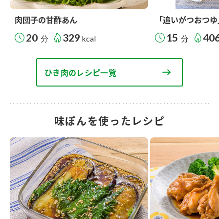
肉団子の甘酢あん
「追いがつおつゆ
20
329
15
40
分
kcal
分
ひき肉のレシピ一覧
味ぽんを使ったレシピ