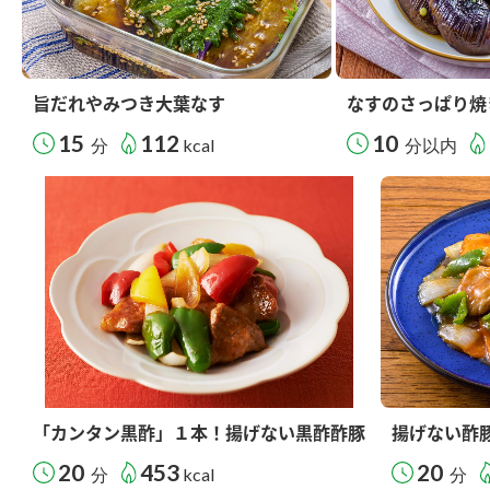
旨だれやみつき大葉なす
なすのさっぱり焼
15
112
10
分
kcal
分以内
「カンタン黒酢」１本！揚げない黒酢酢豚
揚げない酢
20
453
20
分
kcal
分