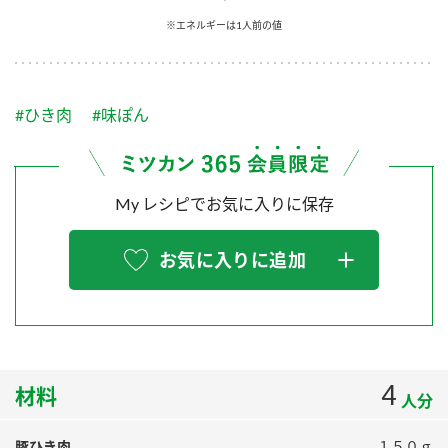
採用情報
環境への取り組み
※エネルギーは1人前の値
かおりの蔵
ミツカンの歴史
クイック調味料
レモン果汁
ニュースリリース
つゆ
水の文化センター（アーカイブ）
鍋なび
#ひき肉
#味ぽん
ふりかけ
おすしの素
お客様相談センター
納豆のサイト
ZENB initiative
PIN印
お客様の声をいかしました
炊き込みご飯の素
米飯用調味液
My レシピでお気に入りに保存
三ツ判山吹
販売終了製品のご案内
千夜
MIM（ミツカンミュージアム）
お気に入りに追加
納豆
Fibee
よくあるご質問
スペシャルサイト
お酢を知ろう！
各部門が大切にしていること
お問い合わせ
すしラボ
地図から取り扱い店舗を探す
4
ぽん酢サワー
材料
人分
おいしさと健康への取り組み
納豆の豆知識
豚ひき肉
１５０ｇ