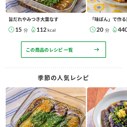
旨だれやみつき大葉なす
「味ぽん」で作る
15
112
20
44
分
kcal
分
この商品のレシピ 一覧
季節の人気レシピ