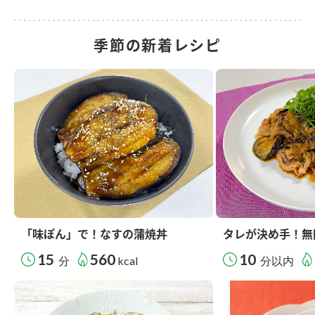
季節の新着レシピ
「味ぽん」で！なすの蒲焼丼
タレが決め手！無
15
560
10
分
kcal
分以内