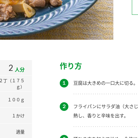
）
酢を知ろう！
すしラボ
ぽん酢サワー
作り方
2
人分
２丁（１７５
１
豆腐は大きめの一口大に切る。
ｇ）
１００ｇ
２
フライパンにサラダ油（大さじ
熱し、香りと辛味を出す。
１かけ
適量