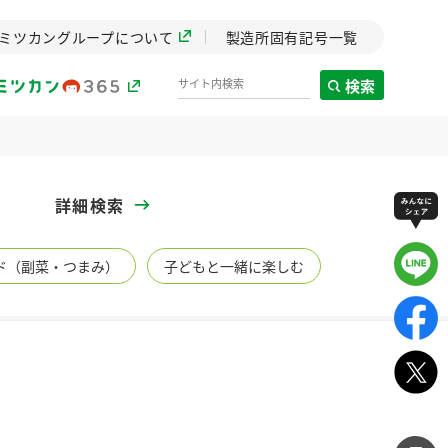
ミツカングループについて
製造所固有記号一覧
検索
製造所固有記号一覧
詳細検索
歴史
ド（副菜・つまみ）
子どもと一緒に楽しむ
までのミ
と挑戦の
します。
センター
ZENB initiative
イブ）
料理酒
鍋用調味料
つゆ
たれ
植物を可能な限りまる
ごと使ったZENBのコン
設立。「水」を