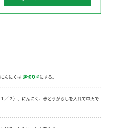
納豆の豆知識
鍋奉行マニュアル
ミツカンのCM
にんにくは
薄切り
にする。
１／２）、にんにく、赤とうがらしを入れて中火で