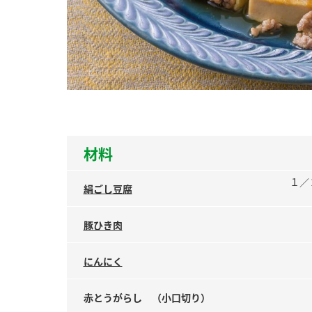
ー
お
材料
１／
絹ごし豆腐
豚ひき肉
にんにく
赤とうがらし （小口切り）