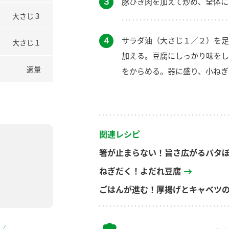
３
豚ひき肉を加えて炒め、全体に
大さじ３
４
サラダ油（大さじ１／２）を足
大さじ１
加える。豆腐にしっかり味をし
適量
をからめる。器に盛り、小ねぎ
関連レシピ
箸が止まらない！旨さ広がるバタ
ねぎだく！よだれ豆腐
ごはんが進む！厚揚げとキャベツ