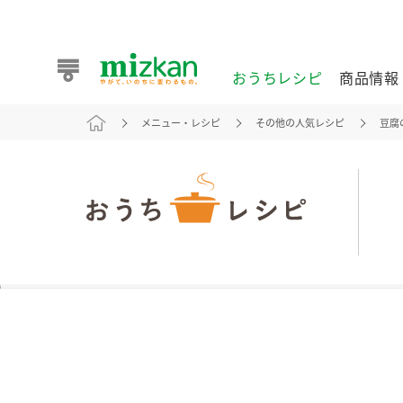
おうちレシピ
商品情報
メニュー・レシピ
その他の人気レシピ
豆腐
おうちレシピ
商品情報 トップ
企業情報 トップ
お客様相談センター トップ
ミツカン公式通販
業務用サイト
また食べたいが見つかる。ミツカンからのおすすめレシピを
おうちレシピ トップ