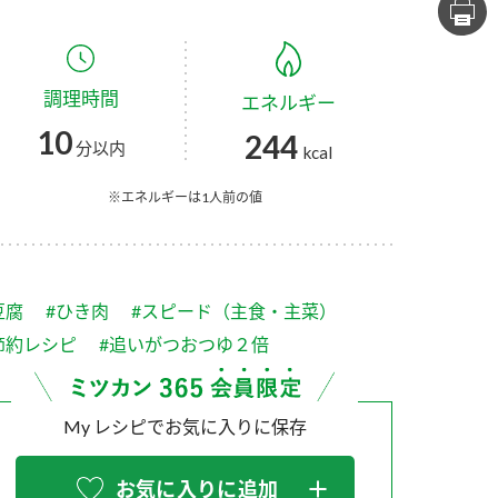
セプトをご紹介しま
た社会貢献
す。
ていまし
調理時間
エネルギー
大切にして
おいしさと健康への
け
おすしの素
炊き込みご飯の素
米飯用調味液
10
244
取り組み
分以内
kcal
ョン宣言」
ミツカンの研究成果と
た各部門の
おいしさと健康に役立
※エネルギーは1人前の値
ご紹介しま
つ情報をご紹介しま
す。
豆腐
#ひき肉
#スピード（主食・主菜）
節約レシピ
#追いがつおつゆ２倍
My レシピでお気に入りに保存
お酢ドリンク
味ぽん
ぽん酢
お気に入りに追加