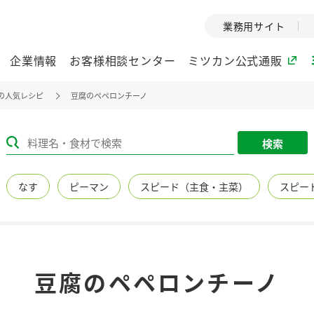
業務用サイト
企業情報
お客様相談センター
ミツカン公式通販
の人気レシピ
豆腐のペペロンチーノ
ミツカングループについて
検索
企業理念
ミツカンの
なす
ピーマン
スピード（主食・主菜）
スピー
ミツカングループの企
創業から現在
業理念をご紹介しま
ツカンの変革
す。
歴史をご紹介
ご紹介します。
環境への取り組み
水の文化
豆腐のペペロンチーノ
（アーカ
酢
調味酢
お酢ドリンク
ぽん酢
みりん風・
ミツカンの環境への取
り組みをご紹介しま
1999年