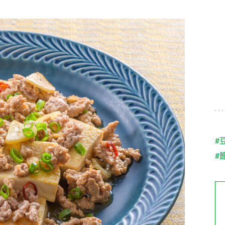
す。
テーマとし
活動を行っ
た。
MIM（ミツカンミュ
各部門が
スープ
中華
クイック調味料
レモン果汁
ふりか
ージアム）
いること
ミツカンの酢づくりの
「未来ビジ
歴史などが学べる体験
実現に向け
型博物館です。
取り組みを
す。
納豆
Fibee
キッザニア東京「ぽ
#
ん酢工房」
#
味ぽんやお酢について
楽しく学べるパビリオ
ンです。
ibee（ファイビ
くらしプラ酢
カンタン酢