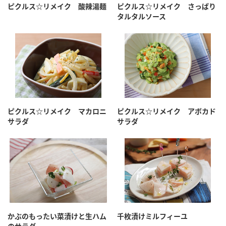
鍋奉行マニュアル
ピクルス☆リメイク 酸辣湯麺
ピクルス☆リメイク さっぱり
ミツカン公式通販
タルタルソース
ミツカンのCM
キッザニア東京「ぽん酢工房」
ロングセラー商品 ＋ おすすめレシピ
人気商品 ＋ おすすめレシピ
検索
ピクルス☆リメイク マカロニ
ピクルス☆リメイク アボカド
サラダ
サラダ
業務用サイト
ミツカングループについて
製造所固有記号一覧
かぶのもったい菜漬けと生ハム
千枚漬けミルフィーユ