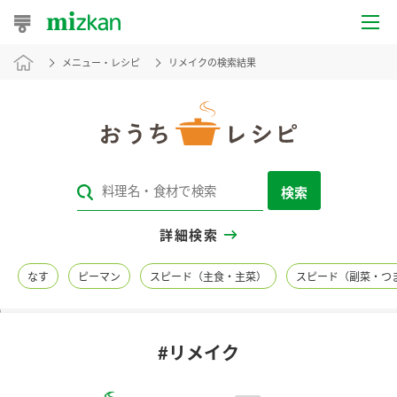
メニュー・レシピ
リメイクの検索結果
おうちレシピ
おすすめレシピ
レシピ特集
検索
レシピカテゴリ一覧
詳細検索
商品からレシピを探す
なす
ピーマン
スピード（主食・主菜）
スピード（副菜・つ
レシピ名特集
#リメイク
商品情報