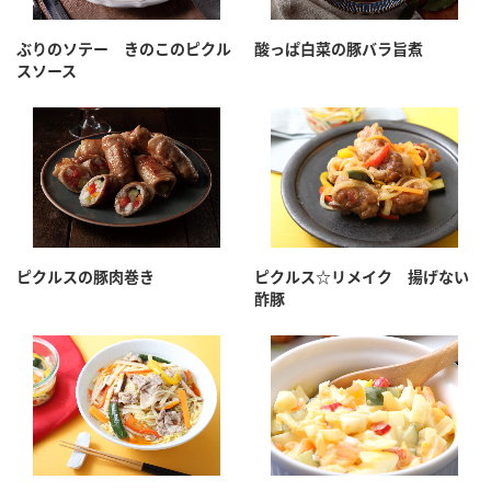
採用情報
環境への取り組み
かおりの蔵
ミツカンの歴史
クイック調味料
レモン果汁
ぶりのソテー きのこのピクル
酸っぱ白菜の豚バラ旨煮
ニュースリリース
スソース
つゆ
水の文化センター（アーカイブ）
鍋なび
ふりかけ
おすしの素
お客様相談センター
納豆のサイト
ZENB initiative
PIN印
お客様の声をいかしました
炊き込みご飯の素
米飯用調味液
三ツ判山吹
販売終了製品のご案内
千夜
MIM（ミツカンミュージアム）
ピクルスの豚肉巻き
ピクルス☆リメイク 揚げない
酢豚
納豆
Fibee
よくあるご質問
スペシャルサイト
お酢を知ろう！
各部門が大切にしていること
お問い合わせ
すしラボ
地図から取り扱い店舗を探す
ぽん酢サワー
おいしさと健康への取り組み
納豆の豆知識