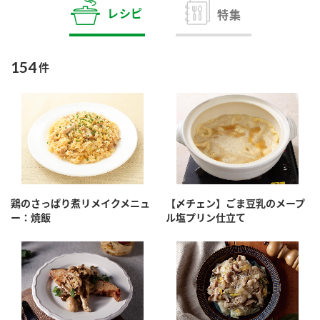
商品カテゴリ
レシピ
特集
新商品一覧
酢
調味酢
154
件
キャンペーン情報
お酢ドリンク
ぽん酢
ブランド・スペシャルサイト
ブランド・スペシャルサイト トップ
みりん風・料理酒
鍋用調味料
商品ブランドサイト
企業情報
Fibee（ファイビー）
鶏のさっぱり煮リメイクメニュ
【〆チェン】ごま豆乳のメープ
国内事業概要
くらしプラ酢
ー：焼飯
ル塩プリン仕立て
つゆ
たれ
カンタン酢
ミツカングループについて
お酢ドリンク
ミツカンを知る
企業理念
スープ
中華
味ぽん
ぽん酢