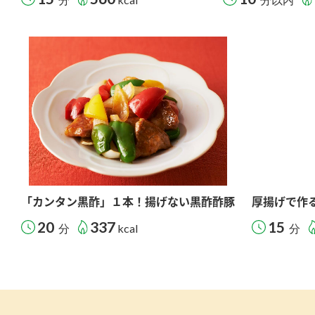
「カンタン黒酢」１本！揚げない黒酢酢豚
厚揚げで作
20
337
15
分
kcal
分