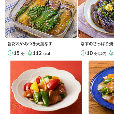
旨だれやみつき大葉なす
なすのさっぱり焼
15
112
10
分
kcal
分以内