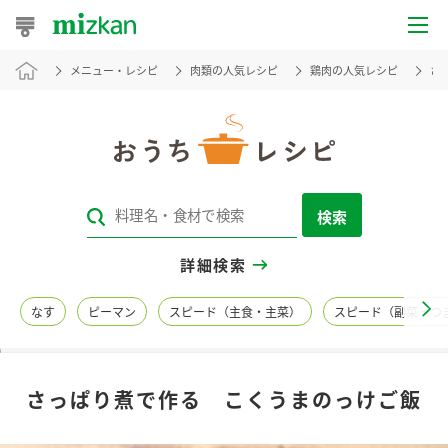
メニュー・レシピ
肉類の人気レシピ
鶏肉の人気レシピ
さ
おうちレシピ
おすすめレシピ
レシピ特集
検索
レシピカテゴリ一覧
詳細検索
商品からレシピを探す
なす
ピーマン
スピード（主食・主菜）
スピード（副菜・つ
レシピ名特集
さっぱり煮で作る こくうまのっけご飯
商品情報