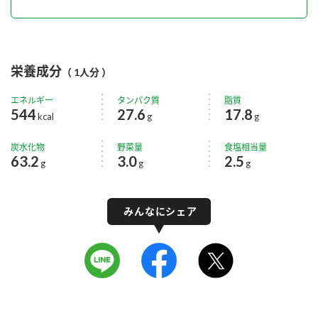
栄養成分
（ 1人分 ）
エネルギー
タンパク質
脂質
544
27.6
17.8
kcal
g
g
炭水化物
野菜量
食塩相当量
63.2
3.0
2.5
g
g
g