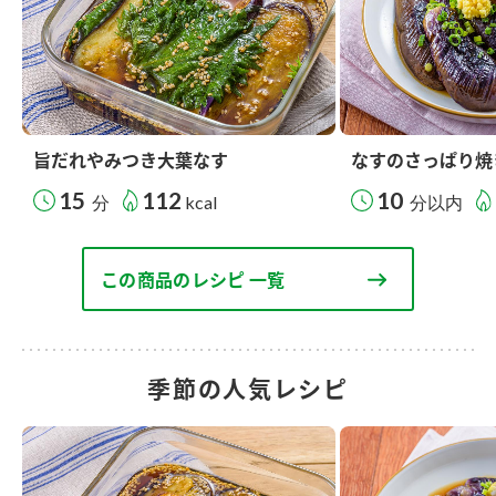
旨だれやみつき大葉なす
なすのさっぱり焼
15
112
10
分
kcal
分以内
この商品のレシピ 一覧
季節の人気レシピ