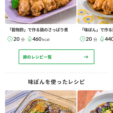
「穀物酢」で作る鶏のさっぱり煮
「味ぽん」で作る
20
460
20
44
分
kcal
分
卵のレシピ一覧
味ぽんを使ったレシピ