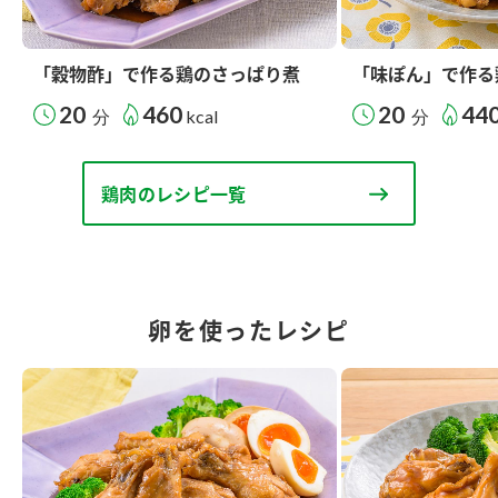
「穀物酢」で作る鶏のさっぱり煮
「味ぽん」で作る
20
460
20
44
分
kcal
分
鶏肉のレシピ一覧
卵を使ったレシピ