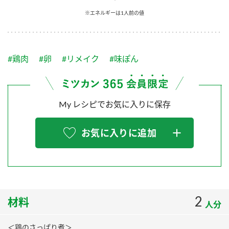
採用情報
環境への取り組み
※エネルギーは1人前の値
かおりの蔵
ミツカンの歴史
クイック調味料
レモン果汁
ニュースリリース
つゆ
水の文化センター（アーカイブ）
鍋なび
#鶏肉
#卵
#リメイク
#味ぽん
ふりかけ
おすしの素
お客様相談センター
納豆のサイト
ZENB initiative
PIN印
お客様の声をいかしました
炊き込みご飯の素
米飯用調味液
My レシピでお気に入りに保存
三ツ判山吹
販売終了製品のご案内
千夜
MIM（ミツカンミュージアム）
お気に入りに追加
納豆
Fibee
よくあるご質問
スペシャルサイト
お酢を知ろう！
各部門が大切にしていること
お問い合わせ
すしラボ
地図から取り扱い店舗を探す
2
ぽん酢サワー
材料
人分
おいしさと健康への取り組み
納豆の豆知識
＜鶏のさっぱり煮＞