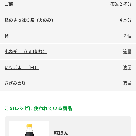
ご飯
茶碗２杯分
鶏のさっぱり煮（肉のみ）
４本分
卵
２個
小ねぎ （小口切り）
適量
いりごま （白）
適量
きざみのり
適量
このレシピに使われている商品
味ぽん