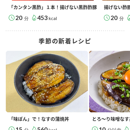
「カンタン黒酢」１本！揚げない黒酢酢豚
揚げない酢
20
453
20
分
kcal
分
季節の新着レシピ
「味ぽん」で！なすの蒲焼丼
とろ～り味噌なす
15
560
10
分
kcal
分以内