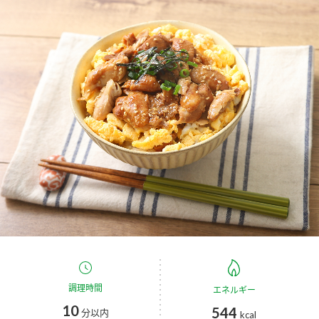
商品カテゴリ
新商品一覧
酢
調味酢
キャンペーン情報
お酢ドリンク
ぽん酢
ブランド・スペシャルサイト
ブランド・スペシャルサイト トップ
みりん風・料理酒
鍋用調味料
商品ブランドサイト
企業情報
Fibee（ファイビー）
国内事業概要
くらしプラ酢
つゆ
たれ
カンタン酢
ミツカングループについて
お酢ドリンク
ミツカンを知る
企業理念
スープ
中華
調理時間
エネルギー
味ぽん
10
544
分以内
kcal
ぽん酢