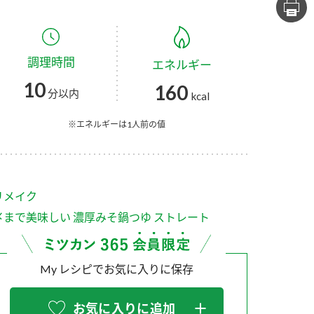
セプトをご紹介しま
た社会貢献
す。
ていまし
調理時間
エネルギー
大切にして
おいしさと健康への
け
おすしの素
炊き込みご飯の素
米飯用調味液
10
160
取り組み
分以内
kcal
ョン宣言」
ミツカンの研究成果と
た各部門の
おいしさと健康に役立
※エネルギーは1人前の値
ご紹介しま
つ情報をご紹介しま
す。
リメイク
〆まで美味しい 濃厚みそ鍋つゆ ストレート
My レシピでお気に入りに保存
お酢ドリンク
味ぽん
ぽん酢
お気に入りに追加