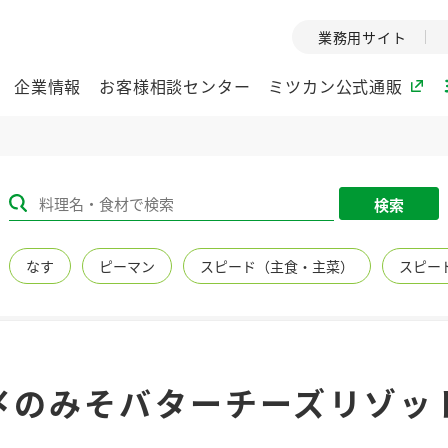
業務用サイト
企業情報
お客様相談センター
ミツカン公式通販
ミツカングループについて
検索
企業理念
ミツカンの
なす
ピーマン
スピード（主食・主菜）
スピー
ミツカングループの企
創業から現在
業理念をご紹介しま
ツカンの変革
す。
歴史をご紹介
ご紹介します。
環境への取り組み
水の文化
〆のみそバターチーズリゾッ
（アーカ
酢
調味酢
お酢ドリンク
ぽん酢
みりん風・
ミツカンの環境への取
り組みをご紹介しま
1999年