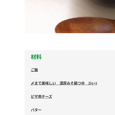
ー
お
材料
ご飯
〆まで美味しい 濃厚みそ鍋つゆ ｽﾄﾚｰﾄ
ピザ用チーズ
バター