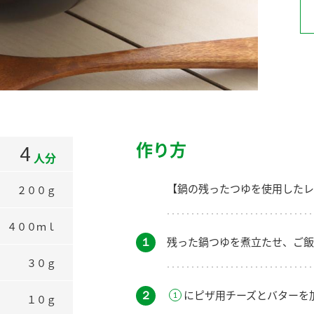
）
酢を知ろう！
すしラボ
ぽん酢サワー
作り方
4
人分
【鍋の残ったつゆを使用したレ
２００ｇ
４００ｍｌ
１
残った鍋つゆを煮立たせ、ご飯
３０ｇ
２
にピザ用チーズとバターを
１０ｇ