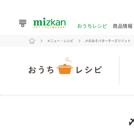
おうちレシピ
商品情報
メニュー・レシピ
〆のみそバターチーズリゾット
おうちレシピ
商品情報 トップ
企業情報 トップ
お客様相談センター トップ
ミツカン公式通販
業務用サイト
また食べたいが見つかる。ミツカンからのおすすめレシピを
おうちレシピ トップ