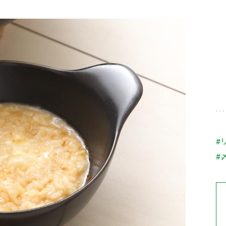
す。
テーマとし
活動を行っ
た。
MIM（ミツカンミュ
各部門が
スープ
中華
クイック調味料
レモン果汁
ふりか
ージアム）
いること
ミツカンの酢づくりの
「未来ビジ
歴史などが学べる体験
実現に向け
型博物館です。
取り組みを
す。
納豆
Fibee
キッザニア東京「ぽ
#
ん酢工房」
#
味ぽんやお酢について
楽しく学べるパビリオ
ンです。
ibee（ファイビ
くらしプラ酢
カンタン酢