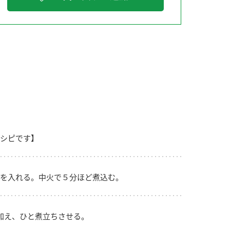
納豆の豆知識
鍋奉行マニュアル
ミツカンのCM
シピです】
を入れる。中火で５分ほど煮込む。
加え、ひと煮立ちさせる。