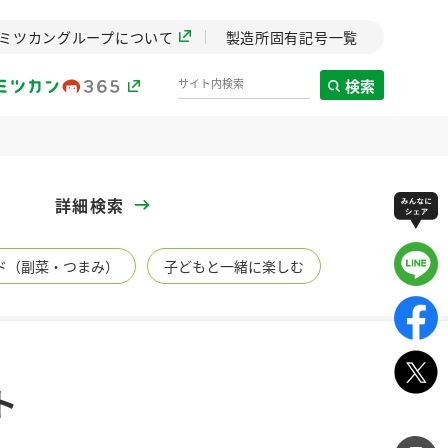
ミツカングループについて
製造所固有記号一覧
検索
製造所固有記号一覧
詳細検索
歴史
ド（副菜・つまみ）
子どもと一緒に楽しむ
までのミ
と挑戦の
します。
センター
ZENB initiative
ト
イブ）
料理酒
鍋用調味料
つゆ
たれ
植物を可能な限りまる
ごと使ったZENBのコン
設立。「水」を