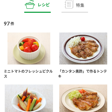
商品カテゴリ
レシピ
特集
新商品一覧
酢
調味酢
97
件
キャンペーン情報
お酢ドリンク
ぽん酢
ブランド・スペシャルサイト
ブランド・スペシャルサイト トップ
みりん風・料理酒
鍋用調味料
商品ブランドサイト
企業情報
Fibee（ファイビー）
ミニトマトのフレッシュピクル
「カンタン黒酢」で作るトンテ
国内事業概要
くらしプラ酢
ス
キ
つゆ
たれ
カンタン酢
ミツカングループについて
お酢ドリンク
ミツカンを知る
企業理念
スープ
中華
味ぽん
ぽん酢