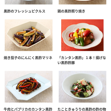
採用情報
環境への取り組み
かおりの蔵
ミツカンの歴史
クイック調味料
レモン果汁
黒酢のフレッシュピクルス
鶏の黒酢照り焼き
ニュースリリース
つゆ
水の文化センター（アーカイブ）
鍋なび
ふりかけ
おすしの素
お客様相談センター
納豆のサイト
ZENB initiative
PIN印
お客様の声をいかしました
炊き込みご飯の素
米飯用調味液
三ツ判山吹
焼き茄子のにんにく黒酢マリネ
「カンタン黒酢」１本！揚げな
販売終了製品のご案内
千夜
MIM（ミツカンミュージアム）
い黒酢酢豚
納豆
Fibee
よくあるご質問
スペシャルサイト
お酢を知ろう！
各部門が大切にしていること
お問い合わせ
すしラボ
地図から取り扱い店舗を探す
ぽん酢サワー
おいしさと健康への取り組み
納豆の豆知識
牛肉とパプリカのカンタン黒酢
たこときゅうりの黒酢の酢の物