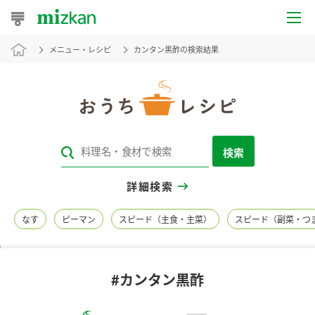
メニュー・レシピ
カンタン黒酢の検索結果
おうちレシピ
おすすめレシピ
レシピ特集
検索
レシピカテゴリ一覧
詳細検索
商品からレシピを探す
なす
ピーマン
スピード（主食・主菜）
スピード（副菜・つ
レシピ名特集
#カンタン黒酢
商品情報