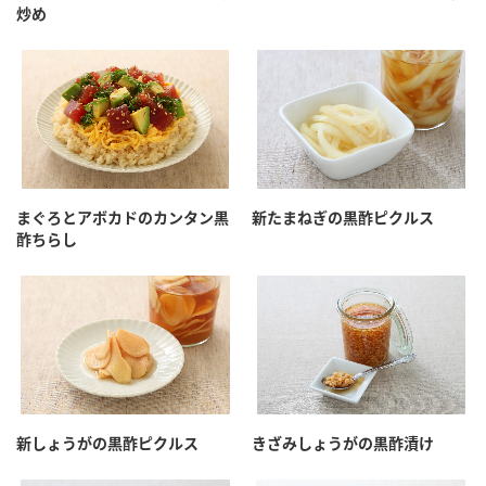
鍋奉行マニュアル
炒め
ミツカン公式通販
ミツカンのCM
キッザニア東京「ぽん酢工房」
ロングセラー商品 ＋ おすすめレシピ
人気商品 ＋ おすすめレシピ
まぐろとアボカドのカンタン黒
新たまねぎの黒酢ピクルス
検索
酢ちらし
業務用サイト
ミツカングループについて
製造所固有記号一覧
新しょうがの黒酢ピクルス
きざみしょうがの黒酢漬け