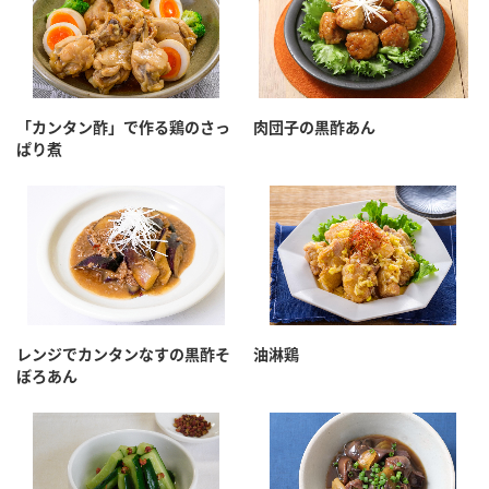
「カンタン酢」で作る鶏のさっ
肉団子の黒酢あん
ぱり煮
レンジでカンタンなすの黒酢そ
油淋鶏
ぼろあん