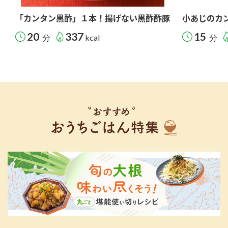
「カンタン黒酢」１本！揚げない黒酢酢豚
小あじのカ
20
337
15
分
kcal
分