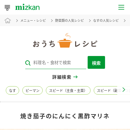
メニュー・レシピ
野菜類の人気レシピ
なすの人気レシピ
おうちレシピ
おすすめレシピ
レシピ特集
検索
レシピカテゴリ一覧
詳細検索
商品からレシピを探す
なす
ピーマン
スピード（主食・主菜）
スピード（副菜・つ
レシピ名特集
焼き茄子のにんにく黒酢マリネ
商品情報