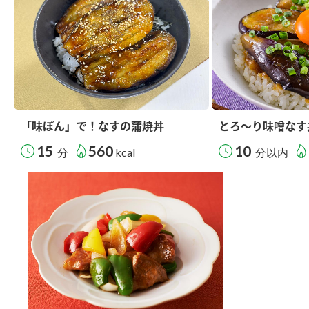
「味ぽん」で！なすの蒲焼丼
とろ～り味噌なす
15
560
10
分
kcal
分以内