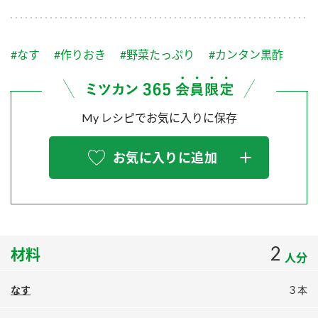
採用情報
環境への取り組み
かおりの蔵
ミツカンの歴史
クイック調味料
レモン果汁
ニュースリリース
つゆ
#なす
#作りおき
#野菜たっぷり
#カンタン黒酢
水の文化センター（アーカイブ）
鍋なび
ふりかけ
おすしの素
お客様相談センター
納豆のサイト
My レシピでお気に入りに保存
ZENB initiative
PIN印
お客様の声をいかしました
炊き込みご飯の素
米飯用調味液
三ツ判山吹
お気に入りに追加
販売終了製品のご案内
千夜
MIM（ミツカンミュージアム）
納豆
Fibee
よくあるご質問
スペシャルサイト
お酢を知ろう！
各部門が大切にしていること
お問い合わせ
2
材料
すしラボ
人分
地図から取り扱い店舗を探す
ぽん酢サワー
なす
３本
おいしさと健康への取り組み
納豆の豆知識