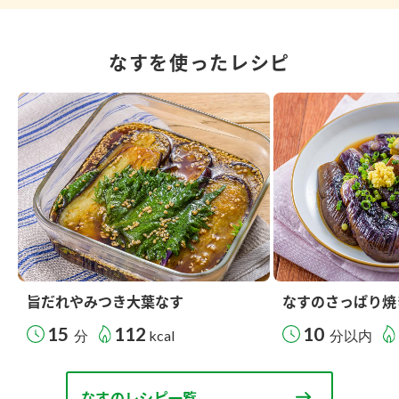
なすを使ったレシピ
旨だれやみつき大葉なす
なすのさっぱり焼
15
112
10
分
kcal
分以内
なすのレシピ一覧