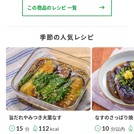
この商品のレシピ 一覧
季節の人気レシピ
旨だれやみつき大葉なす
なすのさっぱり焼
15
112
10
分
kcal
分以内