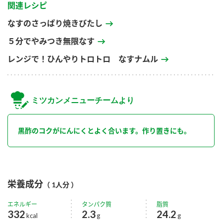
関連レシピ
なすのさっぱり焼きびたし
５分でやみつき無限なす
レンジで！ひんやりトロトロ なすナムル
ミツカンメニューチームより
黒酢のコクがにんにくとよく合います。作り置きにも。
栄養成分
（ 1人分 ）
エネルギー
タンパク質
脂質
332
2.3
24.2
kcal
g
g