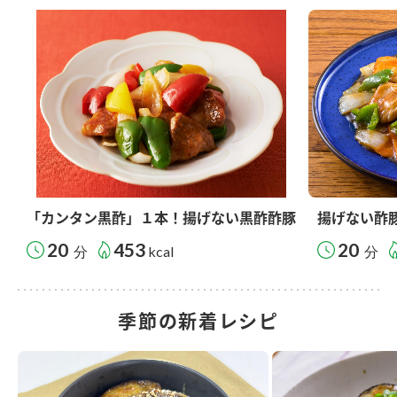
「カンタン黒酢」１本！揚げない黒酢酢豚
揚げない酢
20
453
20
分
kcal
分
季節の新着レシピ