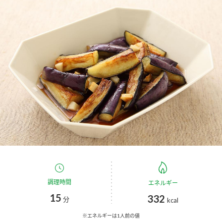
商品カテゴリ
新商品一覧
酢
調味酢
キャンペーン情報
お酢ドリンク
ぽん酢
ブランド・スペシャルサイト
ブランド・スペシャルサイト トップ
みりん風・料理酒
鍋用調味料
商品ブランドサイト
企業情報
Fibee（ファイビー）
国内事業概要
くらしプラ酢
つゆ
たれ
カンタン酢
ミツカングループについて
調理時間
エネルギー
お酢ドリンク
15
332
ミツカンを知る
企業理念
分
スープ
中華
kcal
味ぽん
※エネルギーは1人前の値
ぽん酢