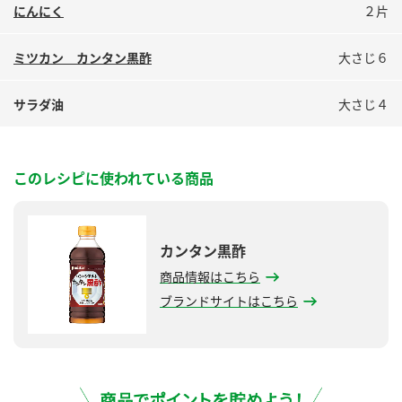
鍋奉行マニュアル
にんにく
２片
ミツカン公式通販
ミツカンのCM
キッザニア東京「ぽん酢工房」
ミツカン カンタン黒酢
大さじ６
ロングセラー商品 ＋ おすすめレシピ
サラダ油
大さじ４
人気商品 ＋ おすすめレシピ
このレシピに使われている商品
検索
業務用サイト
ミツカングループについて
製造所固有記号一覧
カンタン黒酢
商品情報はこちら
ブランドサイトはこちら