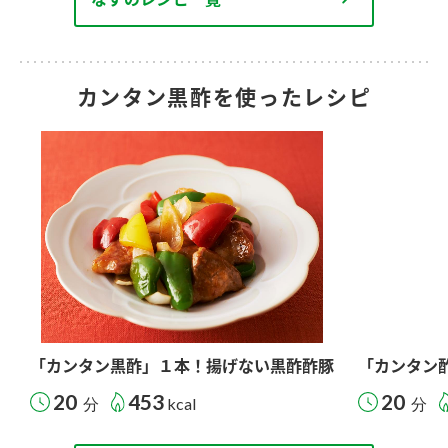
カンタン黒酢を使ったレシピ
「カンタン黒酢」１本！揚げない黒酢酢豚
「カンタン
20
453
20
分
kcal
分