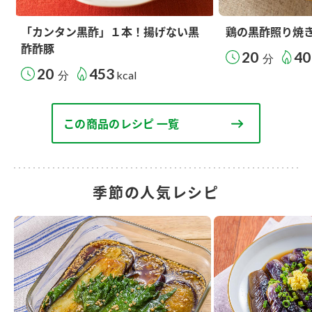
「カンタン黒酢」１本！揚げない黒
鶏の黒酢照り焼
酢酢豚
20
40
分
20
453
分
kcal
この商品のレシピ 一覧
季節の人気レシピ