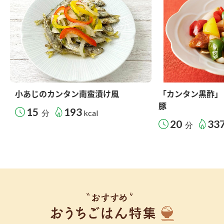
小あじのカンタン南蛮漬け風
「カンタン黒酢」
豚
15
193
分
kcal
20
33
分