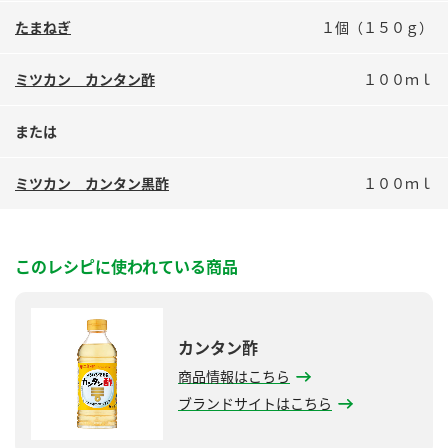
鍋奉行マニュアル
ミツカン公式通販
たまねぎ
１個（１５０ｇ）
ミツカンのCM
キッザニア東京「ぽん酢工房」
ミツカン カンタン酢
１００ｍｌ
ロングセラー商品 ＋ おすすめレシピ
人気商品 ＋ おすすめレシピ
または
ミツカン カンタン黒酢
１００ｍｌ
検索
業務用サイト
ミツカングループについて
製造所固有記号一覧
このレシピに使われている商品
カンタン酢
商品情報はこちら
ブランドサイトはこちら