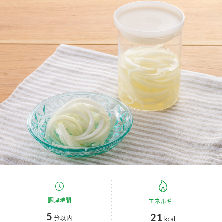
商品カテゴリ
新商品一覧
酢
調味酢
キャンペーン情報
お酢ドリンク
ぽん酢
ブランド・スペシャルサイト
ブランド・スペシャルサイト トップ
みりん風・料理酒
鍋用調味料
商品ブランドサイト
企業情報
Fibee（ファイビー）
国内事業概要
くらしプラ酢
つゆ
たれ
カンタン酢
ミツカングループについて
お酢ドリンク
ミツカンを知る
企業理念
スープ
中華
調理時間
エネルギー
味ぽん
5
21
分以内
kcal
ぽん酢