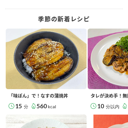
季節の新着レシピ
「味ぽん」で！なすの蒲焼丼
タレが決め手！無
15
560
10
分
kcal
分以内