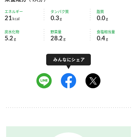
エネルギー
タンパク質
脂質
21
0.3
0.0
kcal
g
g
炭水化物
野菜量
食塩相当量
5.2
28.2
0.4
g
g
g