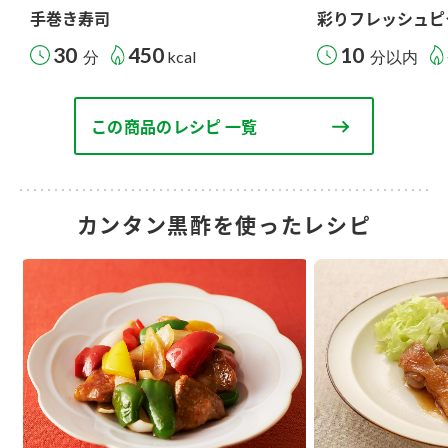
手巻き寿司
彩りフレッシュピ
30
450
10
分
kcal
分以内
この商品のレシピ 一覧
カンタン黒酢を使ったレシピ