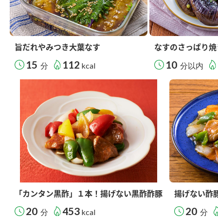
旨だれやみつき大葉なす
なすのさっぱり焼
15
112
10
分
kcal
分以内
「カンタン黒酢」１本！揚げない黒酢酢豚
揚げない酢
20
453
20
分
kcal
分