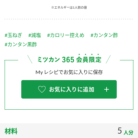
採用情報
環境への取り組み
※エネルギーは1人前の値
かおりの蔵
ミツカンの歴史
クイック調味料
レモン果汁
ニュースリリース
つゆ
水の文化センター（アーカイブ）
鍋なび
#玉ねぎ
#減塩
#カロリー控えめ
#カンタン酢
ふりかけ
おすしの素
お客様相談センター
納豆のサイト
#カンタン黒酢
ZENB initiative
PIN印
お客様の声をいかしました
炊き込みご飯の素
米飯用調味液
三ツ判山吹
My レシピでお気に入りに保存
販売終了製品のご案内
千夜
MIM（ミツカンミュージアム）
納豆
Fibee
よくあるご質問
お気に入りに追加
スペシャルサイト
お酢を知ろう！
各部門が大切にしていること
お問い合わせ
すしラボ
地図から取り扱い店舗を探す
ぽん酢サワー
おいしさと健康への取り組み
5
材料
納豆の豆知識
人分