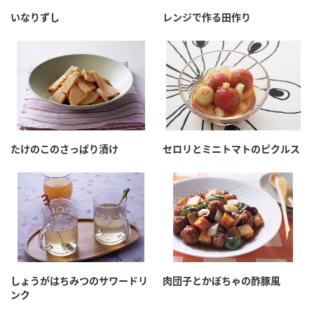
採用情報
環境への取り組み
いなりずし
レンジで作る田作り
かおりの蔵
ミツカンの歴史
クイック調味料
レモン果汁
ニュースリリース
つゆ
水の文化センター（アーカイブ）
鍋なび
ふりかけ
おすしの素
お客様相談センター
納豆のサイト
ZENB initiative
PIN印
お客様の声をいかしました
炊き込みご飯の素
米飯用調味液
三ツ判山吹
たけのこのさっぱり漬け
セロリとミニトマトのピクルス
販売終了製品のご案内
千夜
MIM（ミツカンミュージアム）
納豆
Fibee
よくあるご質問
スペシャルサイト
お酢を知ろう！
各部門が大切にしていること
お問い合わせ
すしラボ
地図から取り扱い店舗を探す
ぽん酢サワー
しょうがはちみつのサワードリ
肉団子とかぼちゃの酢豚風
おいしさと健康への取り組み
ンク
納豆の豆知識