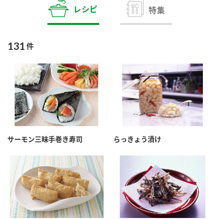
商品カテゴリ
レシピ
特集
新商品一覧
酢
調味酢
131
件
キャンペーン情報
お酢ドリンク
ぽん酢
ブランド・スペシャルサイト
ブランド・スペシャルサイト トップ
みりん風・料理酒
鍋用調味料
商品ブランドサイト
企業情報
Fibee（ファイビー）
サーモン三昧手巻き寿司
らっきょう漬け
国内事業概要
くらしプラ酢
つゆ
たれ
カンタン酢
ミツカングループについて
お酢ドリンク
ミツカンを知る
企業理念
スープ
中華
味ぽん
ぽん酢