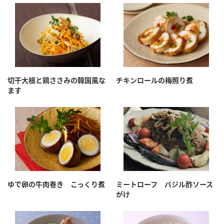
鍋奉行マニュアル
ミツカン公式通販
ミツカンのCM
キッザニア東京「ぽん酢工房」
ロングセラー商品 ＋ おすすめレシピ
人気商品 ＋ おすすめレシピ
切干大根と鶏ささみの韓国風な
チキンロールの梅照り煮
ます
検索
業務用サイト
ミツカングループについて
製造所固有記号一覧
ゆで卵の牛肉巻き こっくり煮
ミートローフ バジル酢ソース
がけ