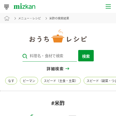
メニュー・レシピ
米酢の検索結果
おうちレシピ
おすすめレシピ
レシピ特集
検索
レシピカテゴリ一覧
詳細検索
商品からレシピを探す
なす
ピーマン
スピード（主食・主菜）
スピード（副菜・つ
レシピ名特集
#米酢
商品情報