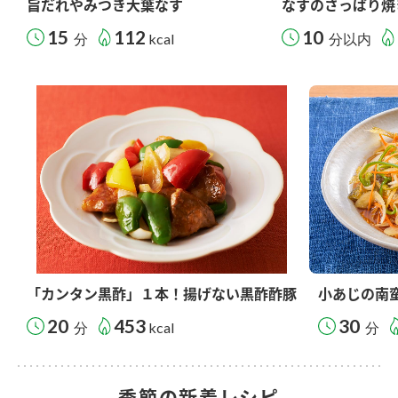
旨だれやみつき大葉なす
なすのさっぱり焼
15
112
10
分
kcal
分以内
「カンタン黒酢」１本！揚げない黒酢酢豚
小あじの南
20
453
30
分
kcal
分
季節の新着レシピ