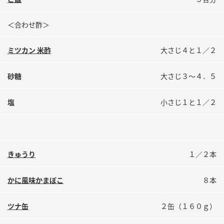
鍋奉行マニュアル
ミツカン公式通販
ミツカンのCM
キッザニア東京「ぽん酢工房」
＜合わせ酢＞
ロングセラー商品 ＋ おすすめレシピ
ミツカン 米酢
大さじ４と１／２
人気商品 ＋ おすすめレシピ
砂糖
大さじ３～４．５
塩
小さじ１と１／２
検索
業務用サイト
ミツカングループについて
製造所固有記号一覧
きゅうり
１／２本
かに風味かまぼこ
８本
ツナ缶
２缶（１６０ｇ）