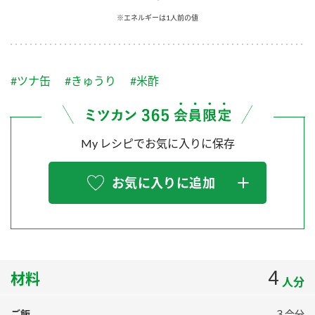
採用情報
環境への取り組み
※エネルギーは1人前の値
かおりの蔵
ミツカンの歴史
クイック調味料
レモン果汁
ニュースリリース
つゆ
水の文化センター（アーカイブ）
鍋なび
#ツナ缶
#きゅうり
#米酢
ふりかけ
おすしの素
お客様相談センター
納豆のサイト
ZENB initiative
PIN印
お客様の声をいかしました
炊き込みご飯の素
米飯用調味液
My レシピでお気に入りに保存
三ツ判山吹
販売終了製品のご案内
千夜
MIM（ミツカンミュージアム）
お気に入りに追加
納豆
Fibee
よくあるご質問
スペシャルサイト
お酢を知ろう！
各部門が大切にしていること
お問い合わせ
すしラボ
地図から取り扱い店舗を探す
4
ぽん酢サワー
材料
人分
おいしさと健康への取り組み
納豆の豆知識
ご飯
３合分