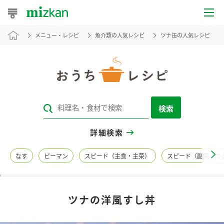
メニュー・レシピ
魚介類の人気レシピ
ツナ缶の人気レシピ
おうちレシピ
おすすめレシピ
レシピ特集
検索
レシピカテゴリ一覧
詳細検索
商品からレシピを探す
なす
ピーマン
スピード（主食・主菜）
スピード（副菜・つ
レシピ名特集
ツナの洋風すし丼
商品情報