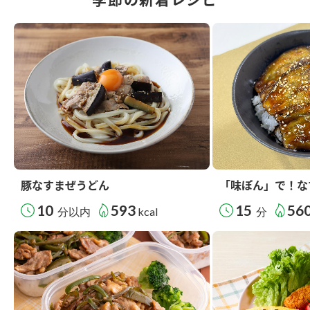
豚なすまぜうどん
「味ぽん」で！な
10
593
15
56
分以内
kcal
分