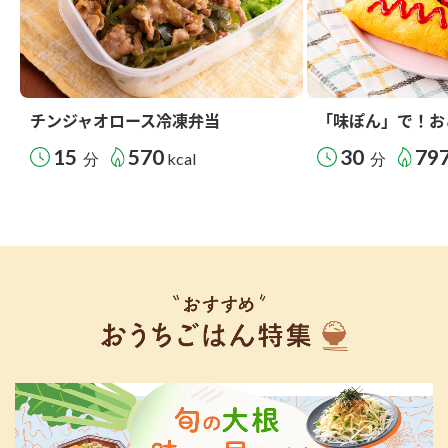
チンジャオロース冷凍弁当
「味ぽん」で！お
15
570
30
79
分
kcal
分