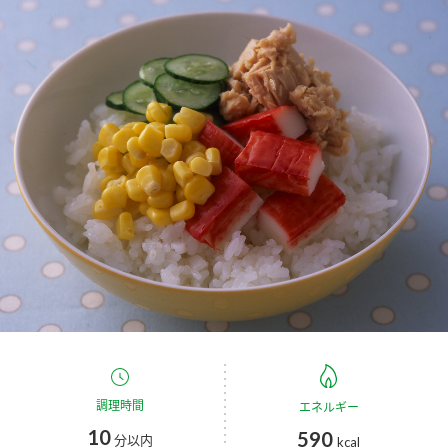
商品カテゴリ
新商品一覧
酢
調味酢
キャンペーン情報
お酢ドリンク
ぽん酢
ブランド・スペシャルサイト
ブランド・スペシャルサイト トップ
みりん風・料理酒
鍋用調味料
商品ブランドサイト
企業情報
Fibee（ファイビー）
国内事業概要
くらしプラ酢
つゆ
たれ
カンタン酢
ミツカングループについて
お酢ドリンク
ミツカンを知る
企業理念
スープ
中華
調理時間
エネルギー
味ぽん
10
590
分以内
kcal
ぽん酢