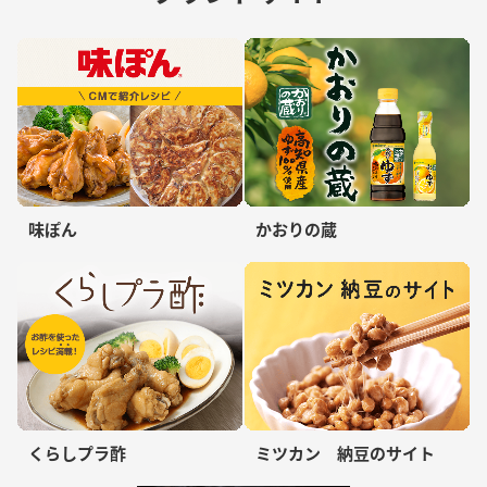
味ぽん
かおりの蔵
くらしプラ酢
ミツカン 納豆のサイト