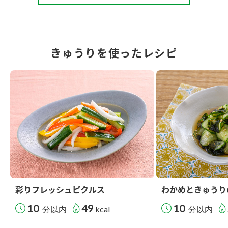
きゅうりを使ったレシピ
彩りフレッシュピクルス
わかめときゅうり
10
49
10
分以内
kcal
分以内