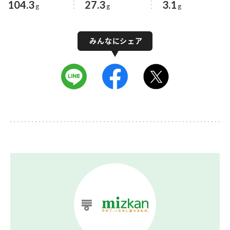
104.3
27.3
3.1
g
g
g