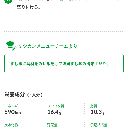
盛り付ける。
ミツカンメニューチームより
すし飯に具材をのせるだけで洋風すし丼の出来上がり。
栄養成分
（ 1人分 ）
エネルギー
タンパク質
脂質
590
16.4
10.3
kcal
g
g
炭水化物
野菜量
食塩相当量