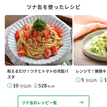
ツナ缶を使ったレシピ
和えるだけ！ツナとトマトの冷製パ
レンジで！無限キ
スタ
5
1
分以内
10
528
分以内
kcal
ツナ缶のレシピ一覧