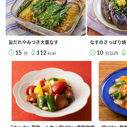
旨だれやみつき大葉なす
なすのさっぱり焼
15
112
10
分
kcal
分以内