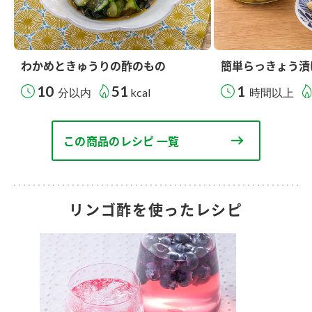
わかめときゅうりの酢のもの
簡単らっきょう漬
10
51
1
分以内
kcal
時間以上
この商品のレシピ 一覧
リンゴ酢を使ったレシピ