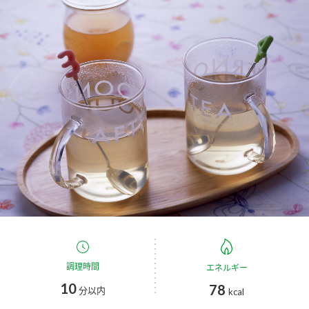
商品カテゴリ
新商品一覧
酢
調味酢
キャンペーン情報
お酢ドリンク
ぽん酢
ブランド・スペシャルサイト
ブランド・スペシャルサイト トップ
みりん風・料理酒
鍋用調味料
商品ブランドサイト
企業情報
Fibee（ファイビー）
国内事業概要
くらしプラ酢
つゆ
たれ
カンタン酢
ミツカングループについて
お酢ドリンク
調理時間
エネルギー
ミツカンを知る
企業理念
スープ
中華
味ぽん
10
78
分以内
kcal
ぽん酢