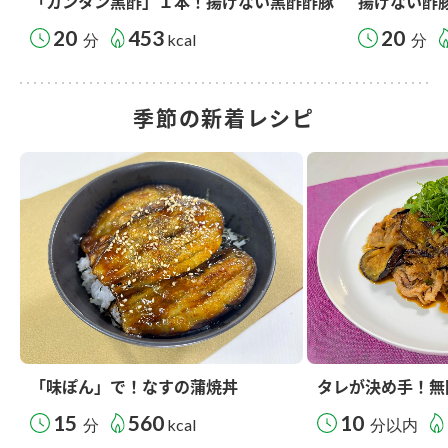
「カンタン黒酢」１本！揚げない黒酢酢豚
揚げない酢
20
453
20
分
kcal
分
季節の新着レシピ
「味ぽん」で！なすの蒲焼丼
タレが決め手！無
15
560
10
分
kcal
分以内