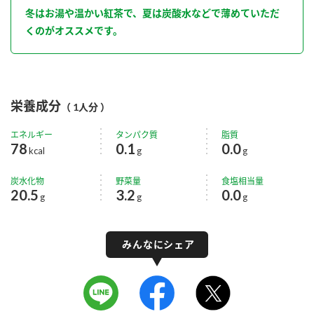
冬はお湯や温かい紅茶で、夏は炭酸水などで薄めていただ
くのがオススメです。
栄養成分
（ 1人分 ）
エネルギー
タンパク質
脂質
78
0.1
0.0
kcal
g
g
炭水化物
野菜量
食塩相当量
20.5
3.2
0.0
g
g
g