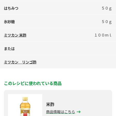
鍋奉行マニュアル
ミツカン公式通販
はちみつ
５０ｇ
ミツカンのCM
キッザニア東京「ぽん酢工房」
ロングセラー商品 ＋ おすすめレシピ
氷砂糖
５０ｇ
人気商品 ＋ おすすめレシピ
ミツカン 米酢
１００ｍｌ
または
検索
ミツカン リンゴ酢
業務用サイト
ミツカングループについて
製造所固有記号一覧
このレシピに使われている商品
米酢
商品情報はこちら