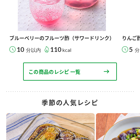
ブルーベリーのフルーツ酢（サワードリンク）
りんご
10
110
5
分以内
kcal
分
この商品のレシピ 一覧
季節の人気レシピ