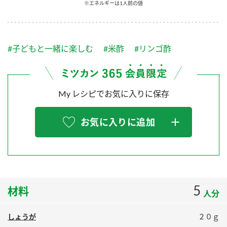
採用情報
環境への取り組み
※エネルギーは1人前の値
かおりの蔵
ミツカンの歴史
クイック調味料
レモン果汁
ニュースリリース
つゆ
水の文化センター（アーカイブ）
#子どもと一緒に楽しむ
#米酢
#リンゴ酢
鍋なび
ふりかけ
おすしの素
お客様相談センター
納豆のサイト
ZENB initiative
PIN印
My レシピでお気に入りに保存
お客様の声をいかしました
炊き込みご飯の素
米飯用調味液
三ツ判山吹
販売終了製品のご案内
お気に入りに追加
千夜
MIM（ミツカンミュージアム）
納豆
Fibee
よくあるご質問
スペシャルサイト
お酢を知ろう！
各部門が大切にしていること
お問い合わせ
すしラボ
5
材料
人分
地図から取り扱い店舗を探す
ぽん酢サワー
おいしさと健康への取り組み
納豆の豆知識
しょうが
２０ｇ