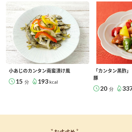
小あじのカンタン南蛮漬け風
「カンタン黒酢」
豚
15
193
分
kcal
20
33
分