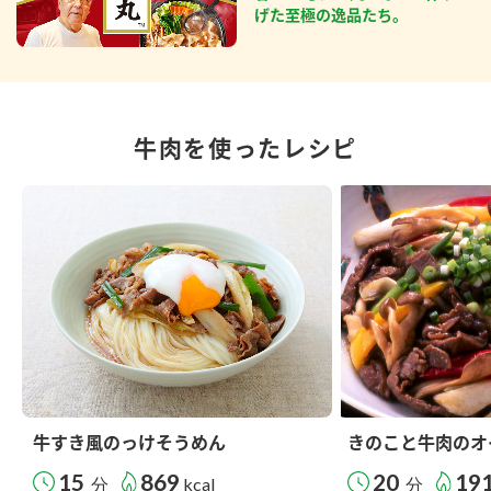
げた至極の逸品たち。
牛肉を使ったレシピ
牛すき風のっけそうめん
きのこと牛肉のオ
15
869
20
19
分
kcal
分