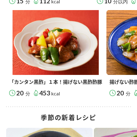
15
112
10
分
kcal
分以内
「カンタン黒酢」１本！揚げない黒酢酢豚
揚げない酢
20
453
20
分
kcal
分
季節の新着レシピ