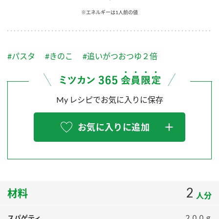
採用情報
環境への取り組み
※エネルギーは1人前の値
かおりの蔵
ミツカンの歴史
クイック調味料
レモン果汁
ニュースリリース
つゆ
水の文化センター（アーカイブ）
鍋なび
#パスタ
#きのこ
#追いがつおつゆ２倍
ふりかけ
おすしの素
お客様相談センター
納豆のサイト
ZENB initiative
PIN印
お客様の声をいかしました
炊き込みご飯の素
米飯用調味液
My レシピでお気に入りに保存
三ツ判山吹
販売終了製品のご案内
千夜
MIM（ミツカンミュージアム）
お気に入りに追加
納豆
Fibee
よくあるご質問
スペシャルサイト
お酢を知ろう！
各部門が大切にしていること
お問い合わせ
すしラボ
地図から取り扱い店舗を探す
2
ぽん酢サワー
材料
人分
おいしさと健康への取り組み
納豆の豆知識
スパゲティ
２００ｇ