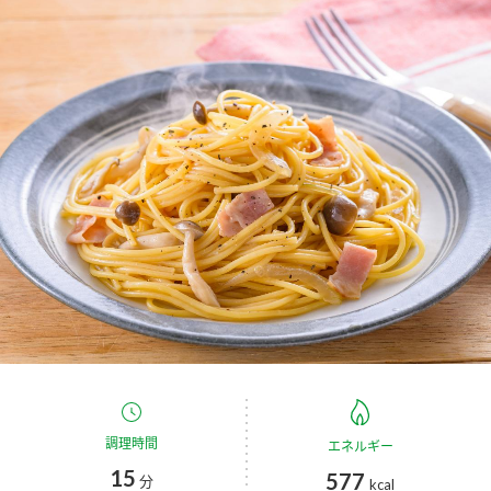
商品カテゴリ
新商品一覧
酢
調味酢
キャンペーン情報
お酢ドリンク
ぽん酢
ブランド・スペシャルサイト
ブランド・スペシャルサイト トップ
みりん風・料理酒
鍋用調味料
商品ブランドサイト
企業情報
Fibee（ファイビー）
国内事業概要
くらしプラ酢
つゆ
たれ
カンタン酢
ミツカングループについて
お酢ドリンク
ミツカンを知る
企業理念
スープ
中華
調理時間
エネルギー
味ぽん
15
577
分
kcal
ぽん酢