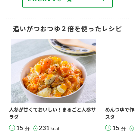
追いがつおつゆ２倍を使ったレシピ
人参が甘くておいしい！まるごと人参サ
めんつゆで作
ラダ
スタ
15
231
15
分
kcal
分