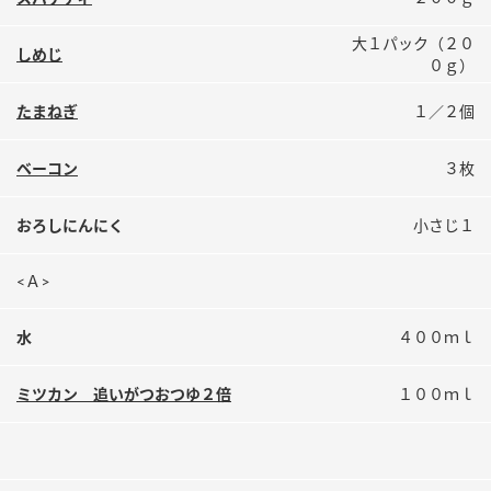
鍋奉行マニュアル
ミツカン公式通販
大１パック（２０
ミツカンのCM
キッザニア東京「ぽん酢工房」
しめじ
０ｇ）
ロングセラー商品 ＋ おすすめレシピ
たまねぎ
１／２個
人気商品 ＋ おすすめレシピ
ベーコン
３枚
検索
おろしにんにく
小さじ１
<Ａ>
業務用サイト
ミツカングループについて
製造所固有記号一覧
水
４００ｍｌ
ミツカン 追いがつおつゆ２倍
１００ｍｌ