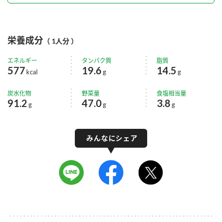
栄養成分
（ 1人分 ）
エネルギー
タンパク質
脂質
577
19.6
14.5
kcal
g
g
炭水化物
野菜量
食塩相当量
91.2
47.0
3.8
g
g
g