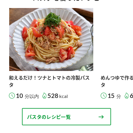
和えるだけ！ツナとトマトの冷製パス
めんつゆで作
タ
タ
10
528
15
分以内
kcal
分
パスタのレシピ一覧