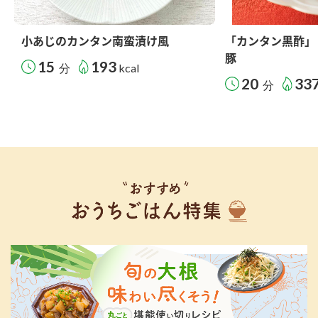
小あじのカンタン南蛮漬け風
「カンタン黒酢」
豚
15
193
分
kcal
20
33
分