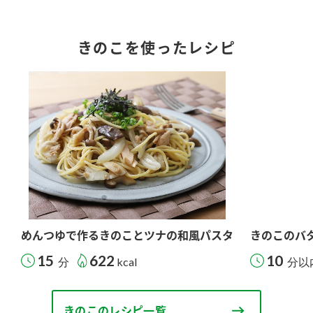
きのこを使ったレシピ
めんつゆで作るきのことツナの和風パスタ
きのこのバ
15
622
10
分
kcal
分以
きのこのレシピ一覧