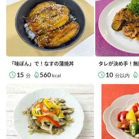
「味ぽん」で！なすの蒲焼丼
タレが決め手！無
15
560
10
分
kcal
分以内