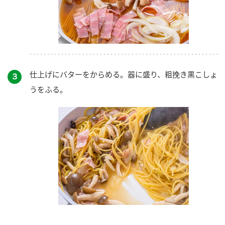
仕上げにバターをからめる。器に盛り、粗挽き黒こしょ
３
うをふる。