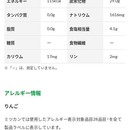
115kcal
29.0g
エネルギー
炭水化物
0.0g
1616mg
タンパク質
ナトリウム
0.0g
4.1g
脂質
食塩相当量
糖質
ー
食物繊維
ー
17mg
2mg
カリウム
リン
「－」は、測定していません。
アレルギー情報
りんご
ミツカンでは使用したアレルギー表示対象品目28品目
を全て
※
製品ラベルに表示しています。