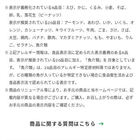
表示が義務化されている8品目：えび、かに、くるみ、小麦、そば、
卵、乳、落花生（ピーナッツ）
表示が推奨されている20品目：アーモンド、あわび、いか、いくら、オ
レンジ、カシューナッツ、キウイフルーツ、牛肉、ごま、さけ、さば、
大豆、鶏肉、バナナ、豚肉、マカダミアナッツ、もも、やまいも、りん
ご、ゼラチン、魚介類
上記アレルギー情報は、食品表示法に定められた表示義務のある8品
目、表示が推奨されている20品目に加え、「魚介類」を 対象としていま
す。 「魚介類」は、28品目のアレルギー特定原材料等ではありません
が、どの種類の魚が入っているか特定できない場合に食品衛生法および
食品表示法で認められている表示です。
商品のリニューアル等により、お手元の商品と当ホームページでは、記
載内容が異なる場合がございます。ご購入、お召し上がりの際は、必ず
お手元の商品の表示内容をご確認ください。
商品に関する質問はこちら