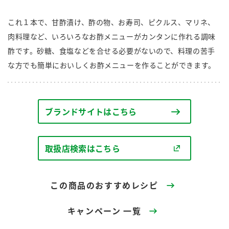
商品カテゴリ
これ１本で、甘酢漬け、酢の物、お寿司、ピクルス、マリネ、
新商品一覧
肉料理など、いろいろなお酢メニューがカンタンに作れる調味
酢
調味酢
酢です。砂糖、食塩などを合せる必要がないので、料理の苦手
キャンペーン情報
な方でも簡単においしくお酢メニューを作ることができます。
お酢ドリンク
ぽん酢
ブランド・スペシャルサイト
ブランド・スペシャルサイト トップ
ブランドサイトはこちら
みりん風・料理酒
鍋用調味料
商品ブランドサイト
企業情報
Fibee（ファイビー）
取扱店検索はこちら
国内事業概要
くらしプラ酢
つゆ
たれ
カンタン酢
ミツカングループについて
この商品のおすすめレシピ
お酢ドリンク
ミツカンを知る
企業理念
スープ
中華
味ぽん
キャンペーン 一覧
ぽん酢