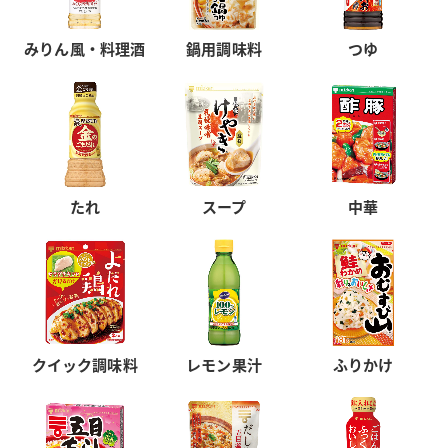
みりん風・料理酒
鍋用調味料
つゆ
たれ
スープ
中華
クイック調味料
レモン果汁
ふりかけ