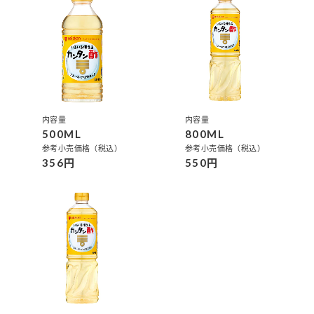
鍋奉行マニュアル
ミツカン公式通販
ミツカンのCM
キッザニア東京「ぽん酢工房」
ロングセラー商品 ＋ おすすめレシピ
人気商品 ＋ おすすめレシピ
内容量
内容量
500ML
800ML
検索
参考小売価格（税込）
参考小売価格（税込）
356円
550円
業務用サイト
ミツカングループについて
製造所固有記号一覧