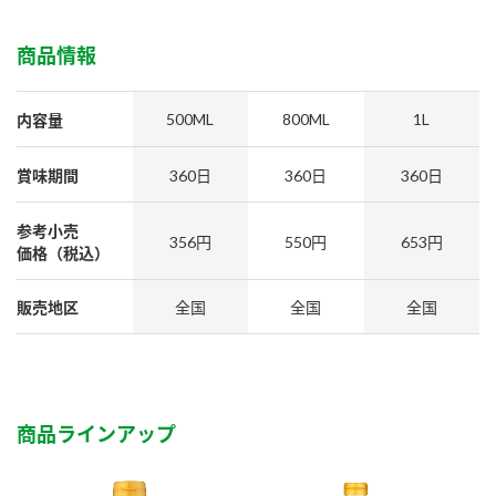
採用情報
環境への取り組み
かおりの蔵
ミツカンの歴史
クイック調味料
レモン果汁
商品情報
ニュースリリース
つゆ
水の文化センター（アーカイブ）
鍋なび
500ML
800ML
1L
内容量
ふりかけ
おすしの素
お客様相談センター
納豆のサイト
賞味期間
360日
360日
360日
ZENB initiative
PIN印
お客様の声をいかしました
炊き込みご飯の素
米飯用調味液
三ツ判山吹
参考小売
356円
550円
653円
価格（税込）
販売終了製品のご案内
千夜
MIM（ミツカンミュージアム）
納豆
Fibee
販売地区
全国
全国
全国
よくあるご質問
スペシャルサイト
お酢を知ろう！
各部門が大切にしていること
お問い合わせ
すしラボ
地図から取り扱い店舗を探す
商品ラインアップ
ぽん酢サワー
おいしさと健康への取り組み
納豆の豆知識