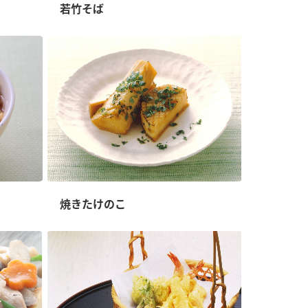
若竹そば
納豆の豆知識
鍋奉行マニュアル
ミツカンのCM
焼きたけのこ