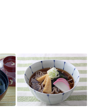
セプトをご紹介しま
た社会貢献
す。
ていまし
大切にして
おいしさと健康への
け
おすしの素
炊き込みご飯の素
米飯用調味液
取り組み
ョン宣言」
ミツカンの研究成果と
た各部門の
おいしさと健康に役立
ご紹介しま
つ情報をご紹介しま
す。
お酢ドリンク
味ぽん
ぽん酢