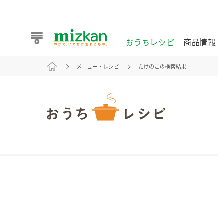
おうちレシピ
商品情報
メニュー・レシピ
たけのこの検索結果
おうちレシピ
商品情報 トップ
企業情報 トップ
お客様相談センター トップ
ミツカン公式通販
業務用サイト
また食べたいが見つかる。ミツカンからのおすすめレシピを
おうちレシピ トップ