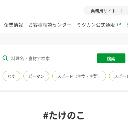
業務用サイト
企業情報
お客様相談センター
ミツカン公式通販
ミツカングループについて
検索
企業理念
ミツカンの
なす
ピーマン
スピード（主食・主菜）
スピー
ミツカングループの企
創業から現在
業理念をご紹介しま
ツカンの変革
す。
歴史をご紹介
ご紹介します。
環境への取り組み
水の文化
#たけのこ
（アーカ
酢
調味酢
お酢ドリンク
ぽん酢
みりん風・
ミツカンの環境への取
り組みをご紹介しま
1999年