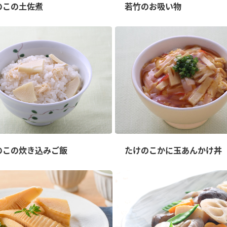
）
のこの土佐煮
若竹のお吸い物
酢を知ろう！
すしラボ
ぽん酢サワー
のこの炊き込みご飯
たけのこかに玉あんかけ丼