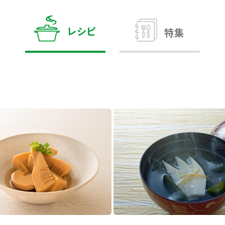
す。
テーマとし
活動を行っ
た。
レシピ
特集
MIM（ミツカンミュ
各部門が
スープ
中華
クイック調味料
レモン果汁
ふりか
ージアム）
いること
ミツカンの酢づくりの
「未来ビジ
歴史などが学べる体験
実現に向け
型博物館です。
取り組みを
す。
納豆
Fibee
キッザニア東京「ぽ
ん酢工房」
味ぽんやお酢について
楽しく学べるパビリオ
ンです。
ibee（ファイビ
くらしプラ酢
カンタン酢