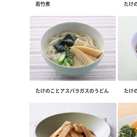
ー
若竹煮
たけ
お
たけのことアスパラガスのうどん
たけ