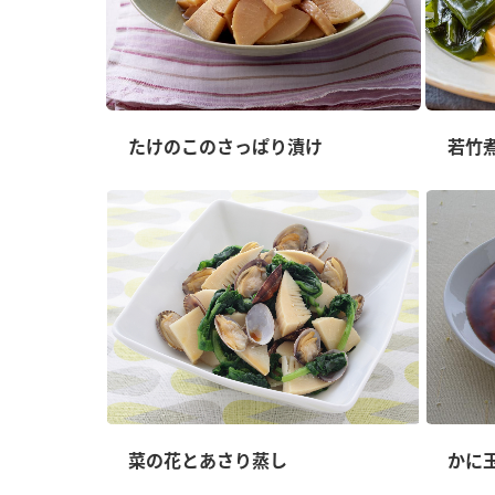
たけのこのさっぱり漬け
若竹
菜の花とあさり蒸し
かに