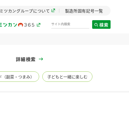
ミツカングループについて
製造所固有記号一覧
検索
製造所固有記号一覧
詳細検索
歴史
ド（副菜・つまみ）
子どもと一緒に楽しむ
までのミ
と挑戦の
します。
センター
ZENB initiative
イブ）
料理酒
鍋用調味料
つゆ
たれ
植物を可能な限りまる
ごと使ったZENBのコン
設立。「水」を