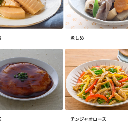
煮
煮しめ
玉
チンジャオロース