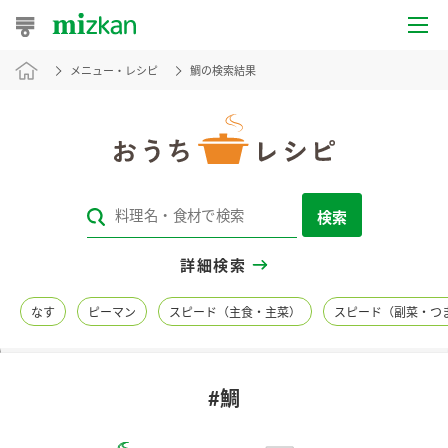
メニュー・レシピ
鯛の検索結果
おうちレシピ
おすすめレシピ
レシピ特集
検索
レシピカテゴリ一覧
詳細検索
商品からレシピを探す
なす
ピーマン
スピード（主食・主菜）
スピード（副菜・つ
レシピ名特集
#鯛
商品情報