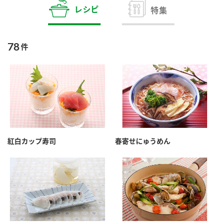
商品カテゴリ
レシピ
特集
新商品一覧
酢
調味酢
78
件
キャンペーン情報
お酢ドリンク
ぽん酢
ブランド・スペシャルサイト
ブランド・スペシャルサイト トップ
みりん風・料理酒
鍋用調味料
商品ブランドサイト
企業情報
Fibee（ファイビー）
紅白カップ寿司
春寄せにゅうめん
国内事業概要
くらしプラ酢
つゆ
たれ
カンタン酢
ミツカングループについて
お酢ドリンク
ミツカンを知る
企業理念
スープ
中華
味ぽん
ぽん酢