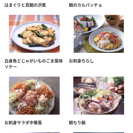
はまぐりと真鯛の沢煮
鯛のカルパッチョ
白身魚とじゃがいものごま風味
お刺身ちらし
ソテー
お刺身サラダ中華風
鯛ちり鍋