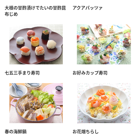
採用情報
環境への取り組み
大根の甘酢漬けでたいの甘酢昆
アクアパッツァ
かおりの蔵
ミツカンの歴史
クイック調味料
レモン果汁
布じめ
ニュースリリース
つゆ
水の文化センター（アーカイブ）
鍋なび
ふりかけ
おすしの素
お客様相談センター
納豆のサイト
ZENB initiative
PIN印
お客様の声をいかしました
炊き込みご飯の素
米飯用調味液
三ツ判山吹
七五三手まり寿司
お好みカップ寿司
販売終了製品のご案内
千夜
MIM（ミツカンミュージアム）
納豆
Fibee
よくあるご質問
スペシャルサイト
お酢を知ろう！
各部門が大切にしていること
お問い合わせ
すしラボ
地図から取り扱い店舗を探す
ぽん酢サワー
おいしさと健康への取り組み
春の海鮮鍋
お花畑ちらし
納豆の豆知識