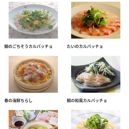
鍋奉行マニュアル
ミツカン公式通販
ミツカンのCM
キッザニア東京「ぽん酢工房」
ロングセラー商品 ＋ おすすめレシピ
人気商品 ＋ おすすめレシピ
鯛のごちそうカルパッチョ
たいのカルパッチョ
検索
業務用サイト
ミツカングループについて
製造所固有記号一覧
春の海鮮ちらし
鯛の和風カルパッチョ