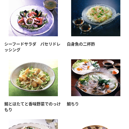
シーフードサラダ パセリドレ
白身魚の二杯酢
ッシング
鯛とほたてと香味野菜でのっけ
鯛ちり
もり