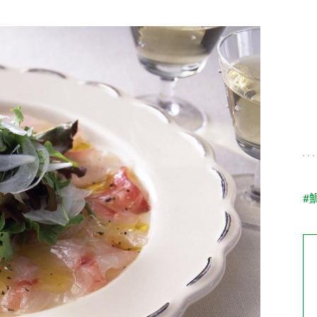
す。
テーマとし
活動を行っ
た。
MIM（ミツカンミュ
各部門が
スープ
中華
クイック調味料
レモン果汁
ふりか
ージアム）
いること
ミツカンの酢づくりの
「未来ビジ
歴史などが学べる体験
実現に向け
型博物館です。
取り組みを
す。
納豆
Fibee
キッザニア東京「ぽ
#
ん酢工房」
味ぽんやお酢について
楽しく学べるパビリオ
ンです。
ibee（ファイビ
くらしプラ酢
カンタン酢