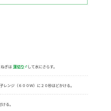
納豆の豆知識
鍋奉行マニュアル
ミツカンのCM
まねぎは
薄切り
して水にさらす。
子レンジ（６００Ｗ）に２０秒ほどかける。
付ける。