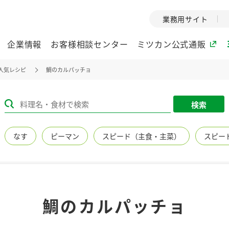
業務用サイト
企業情報
お客様相談センター
ミツカン公式通販
人気レシピ
鯛のカルパッチョ
ミツカングループについて
検索
企業理念
ミツカンの
なす
ピーマン
スピード（主食・主菜）
スピー
ミツカングループの企
創業から現在
業理念をご紹介しま
ツカンの変革
す。
歴史をご紹介
ご紹介します。
環境への取り組み
水の文化
鯛のカルパッチョ
（アーカ
酢
調味酢
お酢ドリンク
ぽん酢
みりん風・
ミツカンの環境への取
り組みをご紹介しま
1999年