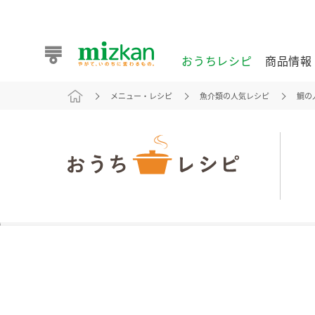
おうちレシピ
商品情報
メニュー・レシピ
魚介類の人気レシピ
鯛の
おうちレシピ
商品情報 トップ
企業情報 トップ
お客様相談センター トップ
ミツカン公式通販
業務用サイト
また食べたいが見つかる。ミツカンからのおすすめレシピを
おうちレシピ トップ