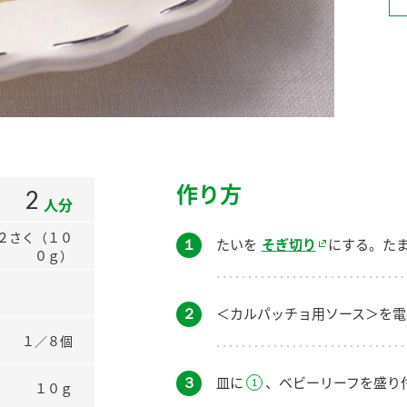
）
酢を知ろう！
すしラボ
ぽん酢サワー
作り方
2
人分
２さく（１０
１
たいを
そぎ切り
にする。た
０ｇ）
２
＜カルパッチョ用ソース＞を電
１／８個
３
皿に
、ベビーリーフを盛り
１０ｇ