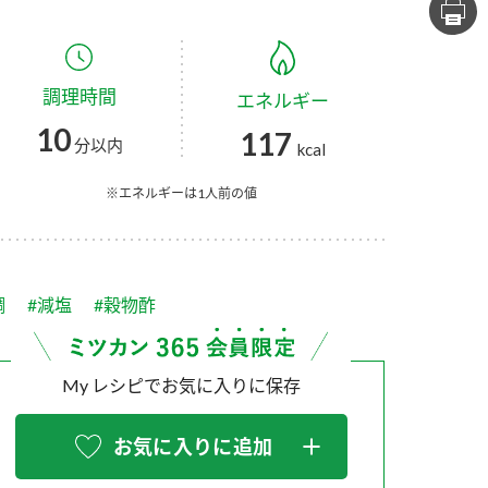
セプトをご紹介しま
た社会貢献
す。
ていまし
調理時間
エネルギー
大切にして
おいしさと健康への
け
おすしの素
炊き込みご飯の素
米飯用調味液
10
117
取り組み
分以内
kcal
ョン宣言」
ミツカンの研究成果と
た各部門の
おいしさと健康に役立
※エネルギーは1人前の値
ご紹介しま
つ情報をご紹介しま
す。
鯛
#減塩
#穀物酢
My レシピでお気に入りに保存
お気に入りに追加
お酢ドリンク
味ぽん
ぽん酢