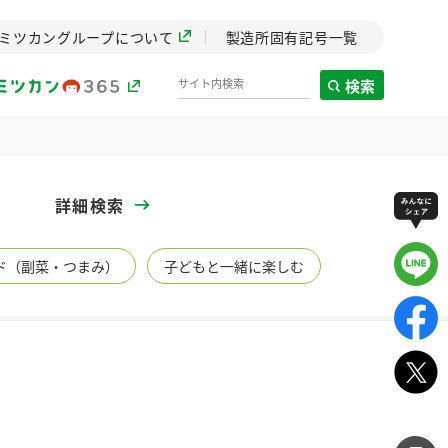
ミツカングループについて
製造所固有記号一覧
検索
製造所固有記号一覧
詳細検索
歴史
ド（副菜・つまみ）
子どもと一緒に楽しむ
までのミ
と挑戦の
します。
センター
ZENB initiative
イブ）
料理酒
鍋用調味料
つゆ
たれ
植物を可能な限りまる
ごと使ったZENBのコン
設立。「水」を