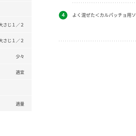
４
よく混ぜた＜カルパッチョ用ソ
大さじ１／２
大さじ１／２
少々
適宜
適量