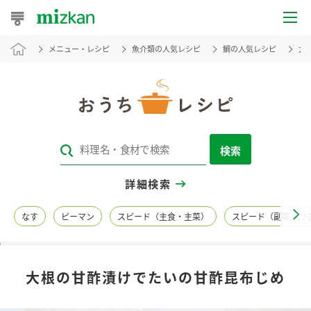
メニュー・レシピ
魚介類の人気レシピ
鯛の人気レシピ
大
おうちレシピ
おすすめレシピ
レシピ特集
検索
レシピカテゴリ一覧
詳細検索
商品からレシピを探す
なす
ピーマン
スピード（主食・主菜）
スピード（副菜・つ
レシピ名特集
大根の甘酢漬けでたいの甘酢昆布じめ
商品情報