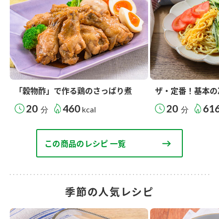
「穀物酢」で作る鶏のさっぱり煮
ザ・定番！基本の
20
460
20
61
分
kcal
分
この商品のレシピ 一覧
季節の人気レシピ