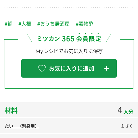
採用情報
環境への取り組み
かおりの蔵
ミツカンの歴史
クイック調味料
レモン果汁
ニュースリリース
つゆ
#鯛
#大根
#おうち居酒屋
#穀物酢
水の文化センター（アーカイブ）
鍋なび
ふりかけ
おすしの素
お客様相談センター
納豆のサイト
My レシピでお気に入りに保存
ZENB initiative
PIN印
お客様の声をいかしました
炊き込みご飯の素
米飯用調味液
三ツ判山吹
お気に入りに追加
販売終了製品のご案内
千夜
MIM（ミツカンミュージアム）
納豆
Fibee
よくあるご質問
スペシャルサイト
お酢を知ろう！
各部門が大切にしていること
お問い合わせ
4
材料
すしラボ
人分
地図から取り扱い店舗を探す
ぽん酢サワー
たい （刺身用）
１さく
おいしさと健康への取り組み
納豆の豆知識