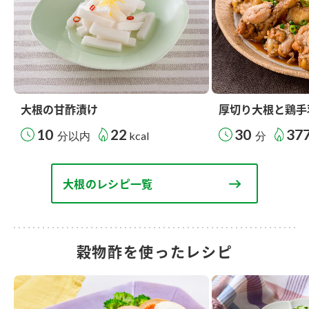
大根の甘酢漬け
厚切り大根と鶏手
10
22
30
37
分以内
kcal
分
大根のレシピ一覧
穀物酢を使ったレシピ