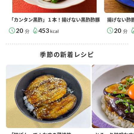
「カンタン黒酢」１本！揚げない黒酢酢豚
揚げない酢
20
453
20
分
kcal
分
季節の新着レシピ