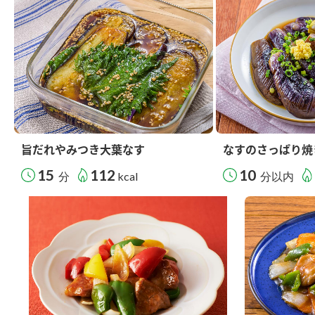
旨だれやみつき大葉なす
なすのさっぱり焼
15
112
10
分
kcal
分以内