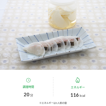
商品カテゴリ
新商品一覧
酢
調味酢
キャンペーン情報
お酢ドリンク
ぽん酢
ブランド・スペシャルサイト
ブランド・スペシャルサイト トップ
みりん風・料理酒
鍋用調味料
商品ブランドサイト
企業情報
Fibee（ファイビー）
国内事業概要
くらしプラ酢
つゆ
たれ
カンタン酢
ミツカングループについて
調理時間
エネルギー
お酢ドリンク
20
116
ミツカンを知る
企業理念
スープ
中華
分
kcal
味ぽん
※エネルギーは1人前の値
ぽん酢