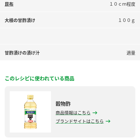
鍋奉行マニュアル
昆布
１０ｃｍ程度
ミツカン公式通販
ミツカンのCM
キッザニア東京「ぽん酢工房」
大根の甘酢漬け
１００ｇ
ロングセラー商品 ＋ おすすめレシピ
人気商品 ＋ おすすめレシピ
甘酢漬けの漬け汁
適量
検索
このレシピに使われている商品
業務用サイト
ミツカングループについて
製造所固有記号一覧
穀物酢
商品情報はこちら
ブランドサイトはこちら