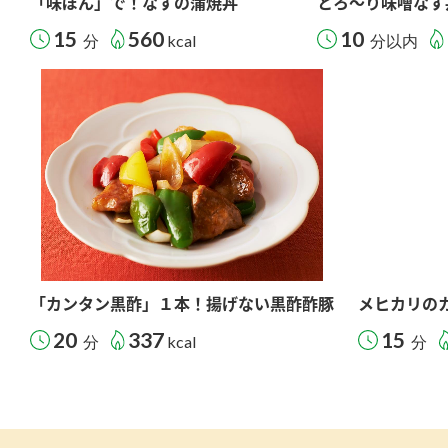
「味ぽん」で！なすの蒲焼丼
とろ～り味噌なす
15
560
10
分
kcal
分以内
「カンタン黒酢」１本！揚げない黒酢酢豚
メヒカリの
20
337
15
分
kcal
分