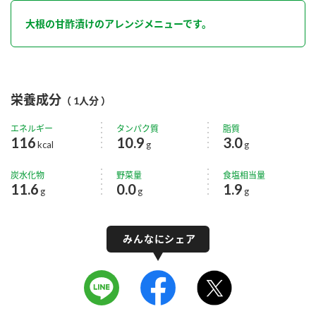
大根の甘酢漬けのアレンジメニューです。
栄養成分
（ 1人分 ）
エネルギー
タンパク質
脂質
116
10.9
3.0
kcal
g
g
炭水化物
野菜量
食塩相当量
11.6
0.0
1.9
g
g
g