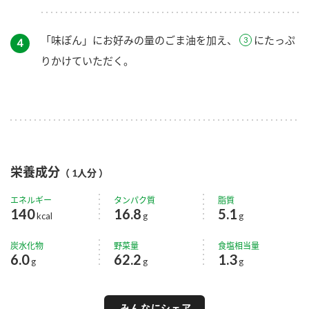
「味ぽん」にお好みの量のごま油を加え、
にたっぷ
４
りかけていただく。
栄養成分
（ 1人分 ）
エネルギー
タンパク質
脂質
140
16.8
5.1
kcal
g
g
炭水化物
野菜量
食塩相当量
6.0
62.2
1.3
g
g
g