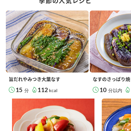
季節の人気レシピ
旨だれやみつき大葉なす
なすのさっぱり焼
15
112
10
分
kcal
分以内