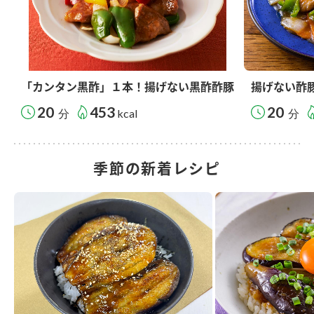
「カンタン黒酢」１本！揚げない黒酢酢豚
揚げない酢
20
453
20
分
kcal
分
季節の新着レシピ