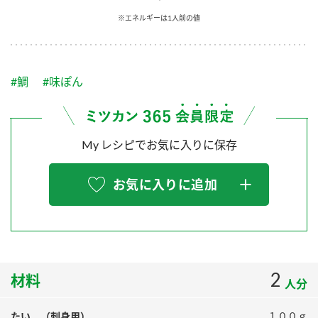
採用情報
環境への取り組み
※エネルギーは1人前の値
かおりの蔵
ミツカンの歴史
クイック調味料
レモン果汁
ニュースリリース
つゆ
水の文化センター（アーカイブ）
鍋なび
#鯛
#味ぽん
ふりかけ
おすしの素
お客様相談センター
納豆のサイト
ZENB initiative
PIN印
お客様の声をいかしました
炊き込みご飯の素
米飯用調味液
My レシピでお気に入りに保存
三ツ判山吹
販売終了製品のご案内
千夜
MIM（ミツカンミュージアム）
お気に入りに追加
納豆
Fibee
よくあるご質問
スペシャルサイト
お酢を知ろう！
各部門が大切にしていること
お問い合わせ
すしラボ
地図から取り扱い店舗を探す
2
ぽん酢サワー
材料
人分
おいしさと健康への取り組み
納豆の豆知識
たい （刺身用）
１００ｇ