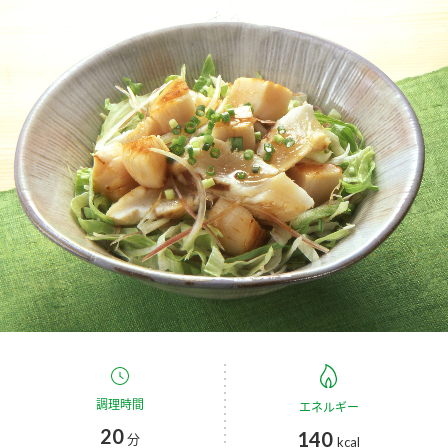
商品カテゴリ
新商品一覧
酢
調味酢
キャンペーン情報
お酢ドリンク
ぽん酢
ブランド・スペシャルサイト
ブランド・スペシャルサイト トップ
みりん風・料理酒
鍋用調味料
商品ブランドサイト
企業情報
Fibee（ファイビー）
国内事業概要
くらしプラ酢
つゆ
たれ
カンタン酢
ミツカングループについて
お酢ドリンク
ミツカンを知る
企業理念
スープ
中華
調理時間
エネルギー
味ぽん
20
140
分
kcal
ぽん酢