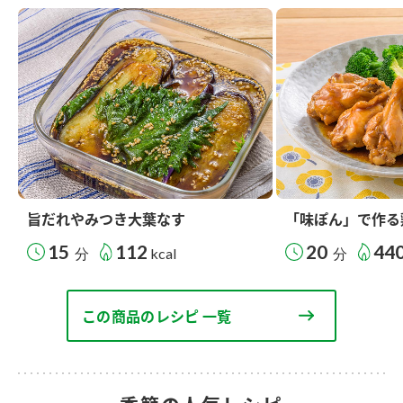
旨だれやみつき大葉なす
「味ぽん」で作る
15
112
20
44
分
kcal
分
この商品のレシピ 一覧