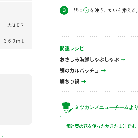
３
器に
を注ぎ、たいを添える
大さじ２
３６０ｍｌ
関連レシピ
おさしみ海鮮しゃぶしゃぶ
鯛のカルパッチョ
鯛ちり鍋
ミツカンメニューチームよ
鯛と菜の花を使ったかきたま汁です