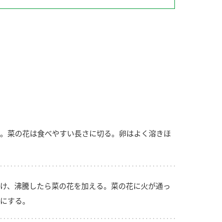
納豆の豆知識
鍋奉行マニュアル
ミツカンのCM
。菜の花は食べやすい長さに切る。卵はよく溶きほ
け、沸騰したら菜の花を加える。菜の花に火が通っ
にする。