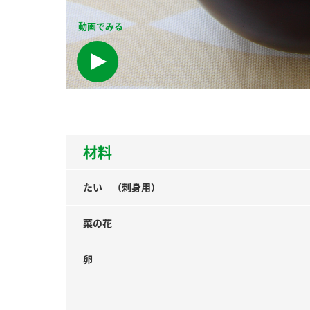
ー
動画でみる
お
材料
たい （刺身用）
菜の花
卵