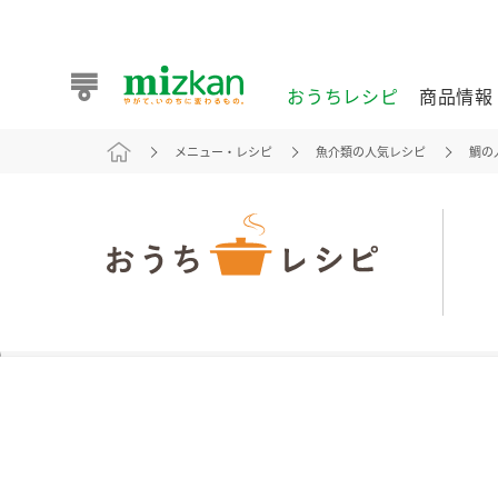
おうちレシピ
商品情報
メニュー・レシピ
魚介類の人気レシピ
鯛の
おうちレシピ
商品情報 トップ
企業情報 トップ
お客様相談センター トップ
ミツカン公式通販
業務用サイト
また食べたいが見つかる。ミツカンからのおすすめレシピを
おうちレシピ トップ