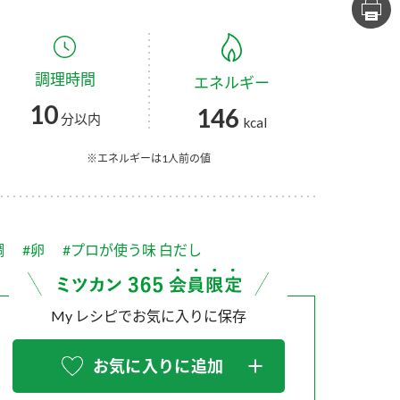
セプトをご紹介しま
た社会貢献
す。
ていまし
調理時間
エネルギー
大切にして
おいしさと健康への
け
おすしの素
炊き込みご飯の素
米飯用調味液
10
146
取り組み
分以内
kcal
ョン宣言」
ミツカンの研究成果と
た各部門の
おいしさと健康に役立
※エネルギーは1人前の値
ご紹介しま
つ情報をご紹介しま
す。
鯛
#卵
#プロが使う味 白だし
My レシピでお気に入りに保存
お気に入りに追加
お酢ドリンク
味ぽん
ぽん酢