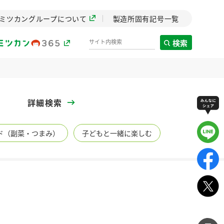
ミツカングループについて
製造所固有記号一覧
検索
製造所固有記号一覧
詳細検索
歴史
ド（副菜・つまみ）
子どもと一緒に楽しむ
までのミ
と挑戦の
します。
センター
ZENB initiative
イブ）
料理酒
鍋用調味料
つゆ
たれ
植物を可能な限りまる
ごと使ったZENBのコン
設立。「水」を