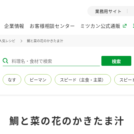
業務用サイト
企業情報
お客様相談センター
ミツカン公式通販
人気レシピ
鯛と菜の花のかきたま汁
ミツカングループについて
検索
企業理念
ミツカンの
なす
ピーマン
スピード（主食・主菜）
スピー
ミツカングループの企
創業から現在
業理念をご紹介しま
ツカンの変革
す。
歴史をご紹介
ご紹介します。
環境への取り組み
水の文化
鯛と菜の花のかきたま汁
（アーカ
酢
調味酢
お酢ドリンク
ぽん酢
みりん風・
ミツカンの環境への取
り組みをご紹介しま
1999年