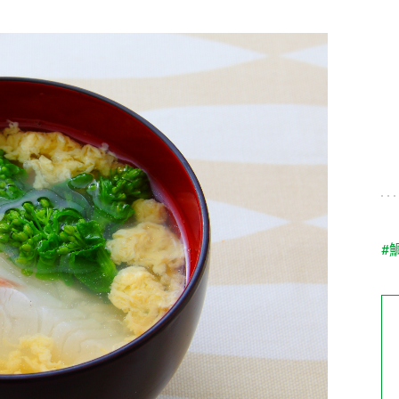
す。
テーマとし
活動を行っ
た。
MIM（ミツカンミュ
各部門が
スープ
中華
クイック調味料
レモン果汁
ふりか
ージアム）
いること
ミツカンの酢づくりの
「未来ビジ
歴史などが学べる体験
実現に向け
型博物館です。
取り組みを
す。
納豆
Fibee
キッザニア東京「ぽ
#
ん酢工房」
味ぽんやお酢について
楽しく学べるパビリオ
ンです。
ibee（ファイビ
くらしプラ酢
カンタン酢