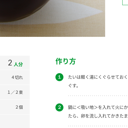
）
酢を知ろう！
すしラボ
ぽん酢サワー
作り方
2
人分
１
たいは軽く湯にくぐらせておく
４切れ
ぐす。
１／２束
２
鍋に＜吸い地＞を入れて火にか
２個
たら、卵を流し入れてかきたま