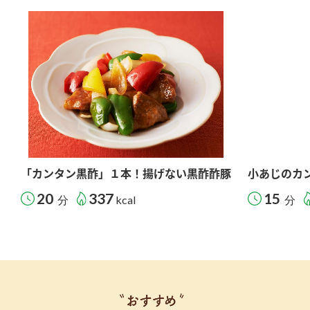
「カンタン黒酢」１本！揚げない黒酢酢豚
小あじのカ
20
337
15
分
kcal
分