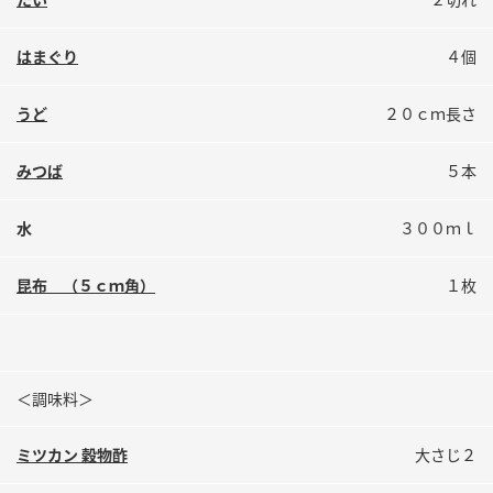
鍋奉行マニュアル
ミツカン公式通販
ミツカンのCM
キッザニア東京「ぽん酢工房」
はまぐり
４個
ロングセラー商品 ＋ おすすめレシピ
うど
２０ｃｍ長さ
人気商品 ＋ おすすめレシピ
みつば
５本
検索
水
３００ｍｌ
昆布 （５ｃｍ角）
１枚
業務用サイト
ミツカングループについて
製造所固有記号一覧
＜調味料＞
ミツカン 穀物酢
大さじ２