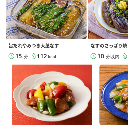
旨だれやみつき大葉なす
なすのさっぱり焼
15
112
10
分
kcal
分以内