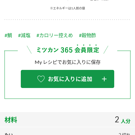
採用情報
環境への取り組み
※エネルギーは1人前の値
かおりの蔵
ミツカンの歴史
クイック調味料
レモン果汁
ニュースリリース
つゆ
水の文化センター（アーカイブ）
鍋なび
#鯛
#減塩
#カロリー控えめ
#穀物酢
ふりかけ
おすしの素
お客様相談センター
納豆のサイト
ZENB initiative
PIN印
お客様の声をいかしました
炊き込みご飯の素
米飯用調味液
My レシピでお気に入りに保存
三ツ判山吹
販売終了製品のご案内
千夜
MIM（ミツカンミュージアム）
お気に入りに追加
納豆
Fibee
よくあるご質問
スペシャルサイト
お酢を知ろう！
各部門が大切にしていること
お問い合わせ
すしラボ
地図から取り扱い店舗を探す
2
ぽん酢サワー
材料
人分
おいしさと健康への取り組み
納豆の豆知識
たい
２切れ