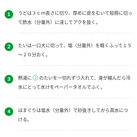
うどは３ｃｍ長さに切り、厚めに皮をむいて短冊に切っ
１
て酢水（分量外）に浸してアクを抜く。
たいは一口大に切って、塩（分量外）を軽くふって１５
２
～２０分おく。
熱湯に
のたいを一切れずつ入れて、身が縮んだら冷
３
水にとって水けをペーパータオルでふく。
はまぐりは塩水（分量外）で砂抜きしてから真水につ
４
ける。