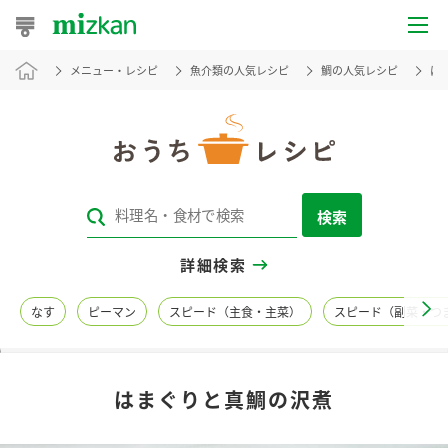
メニュー・レシピ
魚介類の人気レシピ
鯛の人気レシピ
は
おうちレシピ
おすすめレシピ
レシピ特集
検索
レシピカテゴリ一覧
詳細検索
商品からレシピを探す
なす
ピーマン
スピード（主食・主菜）
スピード（副菜・つ
レシピ名特集
はまぐりと真鯛の沢煮
商品情報