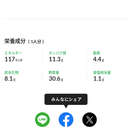
栄養成分
（ 1人分 ）
エネルギー
タンパク質
脂質
117
11.3
4.4
kcal
g
g
炭水化物
野菜量
食塩相当量
8.1
30.6
1.1
g
g
g