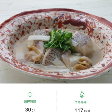
商品カテゴリ
新商品一覧
酢
調味酢
キャンペーン情報
お酢ドリンク
ぽん酢
ブランド・スペシャルサイト
ブランド・スペシャルサイト トップ
みりん風・料理酒
鍋用調味料
商品ブランドサイト
企業情報
Fibee（ファイビー）
国内事業概要
くらしプラ酢
つゆ
たれ
カンタン酢
ミツカングループについて
お酢ドリンク
ミツカンを知る
企業理念
スープ
中華
調理時間
味ぽん
エネルギー
30
117
分
ぽん酢
kcal