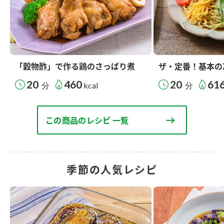
「穀物酢」で作る鶏のさっぱり煮
ザ・定番！基本の
20
460
20
61
分
kcal
分
この商品のレシピ 一覧
季節の人気レシピ