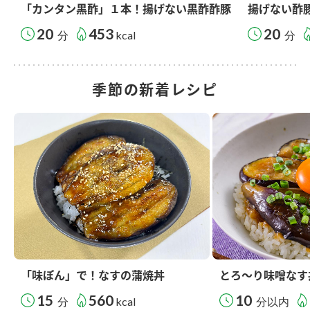
「カンタン黒酢」１本！揚げない黒酢酢豚
揚げない酢
20
453
20
分
kcal
分
季節の新着レシピ
「味ぽん」で！なすの蒲焼丼
とろ～り味噌なす
15
560
10
分
kcal
分以内