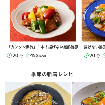
「カンタン黒酢」１本！揚げない黒酢酢豚
揚げない酢
20
453
20
分
kcal
分
季節の新着レシピ