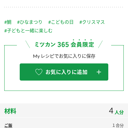
採用情報
環境への取り組み
かおりの蔵
ミツカンの歴史
クイック調味料
レモン果汁
ニュースリリース
つゆ
#鯛
#ひなまつり
#こどもの日
#クリスマス
水の文化センター（アーカイブ）
鍋なび
#子どもと一緒に楽しむ
ふりかけ
おすしの素
お客様相談センター
納豆のサイト
ZENB initiative
PIN印
お客様の声をいかしました
My レシピでお気に入りに保存
炊き込みご飯の素
米飯用調味液
三ツ判山吹
販売終了製品のご案内
千夜
MIM（ミツカンミュージアム）
お気に入りに追加
納豆
Fibee
よくあるご質問
スペシャルサイト
お酢を知ろう！
各部門が大切にしていること
お問い合わせ
すしラボ
4
材料
地図から取り扱い店舗を探す
ぽん酢サワー
人分
おいしさと健康への取り組み
納豆の豆知識
ご飯
１合分