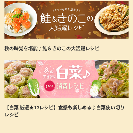
秋の味覚を堪能♪鮭＆きのこの大活躍レシピ
【白菜 厳選★13レシピ】食感も楽しめる♪白菜使い切り
レシピ