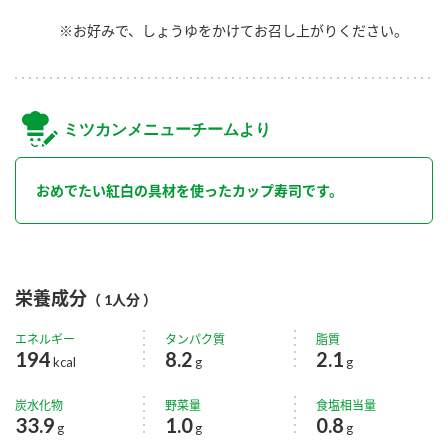
※お好みで、しょうゆをかけてお召し上がりください。
ミツカンメニューチームより
おめでたい紅白の具材を使ったカップ寿司です。
栄養成分
（ 1人分 ）
エネルギー
タンパク質
脂質
194
8.2
2.1
kcal
g
g
炭水化物
野菜量
食塩相当量
33.9
1.0
0.8
g
g
g