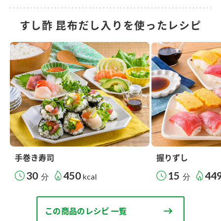
すし酢 昆布だし入りを使ったレシピ
手巻き寿司
握りずし
30
450
15
44
分
kcal
分
この商品のレシピ 一覧