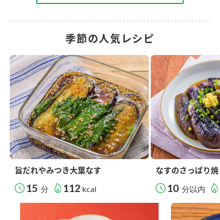
季節の人気レシピ
旨だれやみつき大葉なす
なすのさっぱり焼
15
112
10
分
kcal
分以内