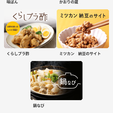
味ぽん
かおりの蔵
くらしプラ酢
ミツカン 納豆のサイト
鍋なび