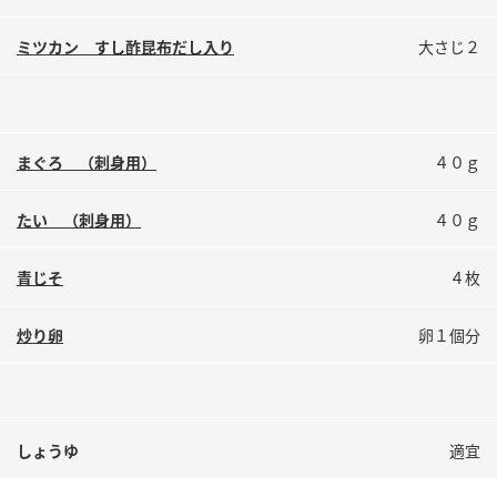
鍋奉行マニュアル
ミツカン公式通販
ミツカン すし酢昆布だし入り
大さじ２
ミツカンのCM
キッザニア東京「ぽん酢工房」
ロングセラー商品 ＋ おすすめレシピ
人気商品 ＋ おすすめレシピ
まぐろ （刺身用）
４０ｇ
たい （刺身用）
４０ｇ
検索
青じそ
４枚
業務用サイト
ミツカングループについて
製造所固有記号一覧
炒り卵
卵１個分
しょうゆ
適宜