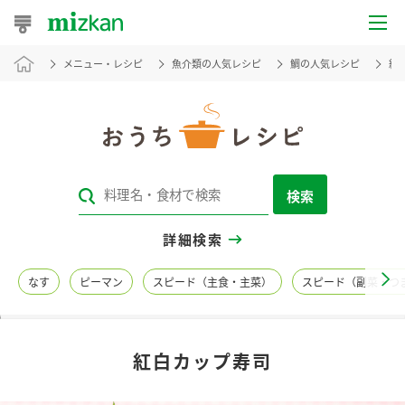
メニュー・レシピ
魚介類の人気レシピ
鯛の人気レシピ
紅
おうちレシピ
おすすめレシピ
レシピ特集
検索
レシピカテゴリ一覧
詳細検索
商品からレシピを探す
なす
ピーマン
スピード（主食・主菜）
スピード（副菜・つ
レシピ名特集
紅白カップ寿司
商品情報