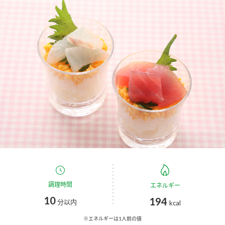
商品カテゴリ
新商品一覧
酢
調味酢
キャンペーン情報
お酢ドリンク
ぽん酢
ブランド・スペシャルサイト
ブランド・スペシャルサイト トップ
みりん風・料理酒
鍋用調味料
商品ブランドサイト
企業情報
Fibee（ファイビー）
国内事業概要
くらしプラ酢
つゆ
たれ
カンタン酢
ミツカングループについて
調理時間
エネルギー
お酢ドリンク
10
194
ミツカンを知る
企業理念
スープ
中華
分以内
kcal
味ぽん
※エネルギーは1人前の値
ぽん酢