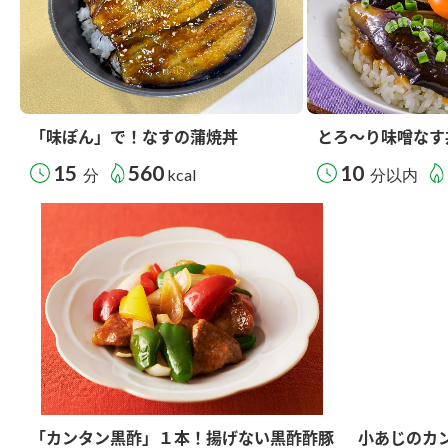
「味ぽん」で！なすの蒲焼丼
とろ～り味噌なす
15
560
10
分
kcal
分以内
「カンタン黒酢」１本！揚げない黒酢酢豚
小あじのカ