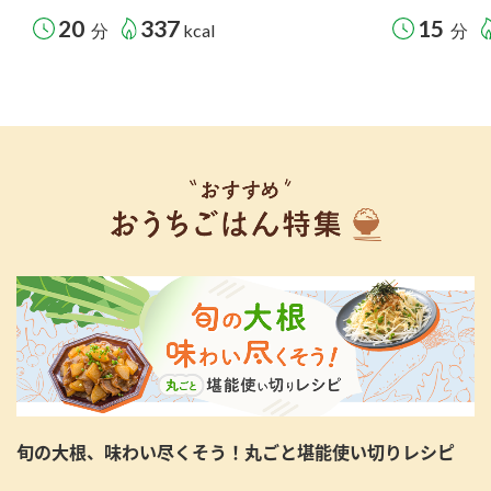
20
337
15
分
kcal
分
旬の大根、味わい尽くそう！丸ごと堪能使い切りレシピ