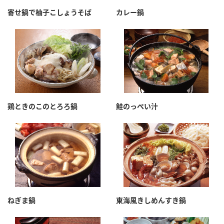
採用情報
環境への取り組み
寄せ鍋で柚子こしょうそば
カレー鍋
かおりの蔵
ミツカンの歴史
クイック調味料
レモン果汁
ニュースリリース
つゆ
水の文化センター（アーカイブ）
鍋なび
ふりかけ
おすしの素
お客様相談センター
納豆のサイト
ZENB initiative
PIN印
お客様の声をいかしました
炊き込みご飯の素
米飯用調味液
三ツ判山吹
鶏ときのこのとろろ鍋
鮭のっぺい汁
販売終了製品のご案内
千夜
MIM（ミツカンミュージアム）
納豆
Fibee
よくあるご質問
スペシャルサイト
お酢を知ろう！
各部門が大切にしていること
お問い合わせ
すしラボ
地図から取り扱い店舗を探す
ぽん酢サワー
ねぎま鍋
東海風きしめんすき鍋
おいしさと健康への取り組み
納豆の豆知識