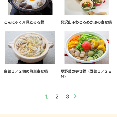
こんにゃく月見とろろ鍋
具沢山ふわとろめかぶの寄せ鍋
白菜１／２個の簡単寄せ鍋
夏野菜の寄せ鍋（野菜１／２日
分）