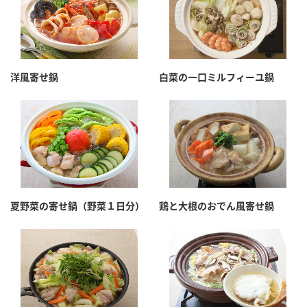
洋風寄せ鍋
白菜の一口ミルフィーユ鍋
夏野菜の寄せ鍋（野菜１日分）
鶏と大根のおでん風寄せ鍋