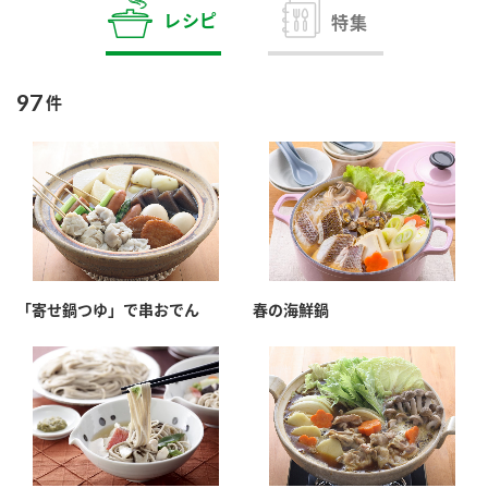
商品カテゴリ
レシピ
特集
新商品一覧
酢
調味酢
97
件
キャンペーン情報
お酢ドリンク
ぽん酢
ブランド・スペシャルサイト
ブランド・スペシャルサイト トップ
みりん風・料理酒
鍋用調味料
商品ブランドサイト
企業情報
Fibee（ファイビー）
「寄せ鍋つゆ」で串おでん
春の海鮮鍋
国内事業概要
くらしプラ酢
つゆ
たれ
カンタン酢
ミツカングループについて
お酢ドリンク
ミツカンを知る
企業理念
スープ
中華
味ぽん
ぽん酢