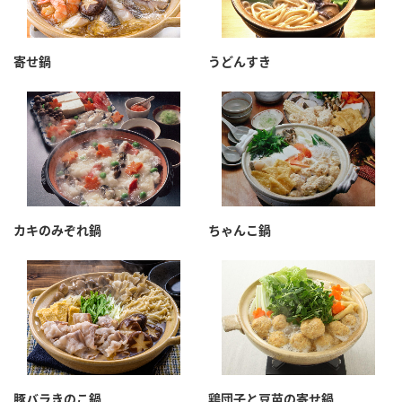
寄せ鍋
うどんすき
カキのみぞれ鍋
ちゃんこ鍋
豚バラきのこ鍋
鶏団子と豆苗の寄せ鍋