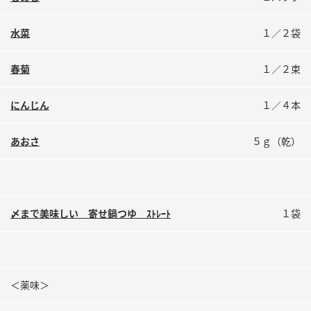
水菜
１／２袋
春菊
１／２束
にんじん
１／４本
あおさ
５ｇ（乾）
〆まで美味しい 寄せ鍋つゆ ｽﾄﾚｰﾄ
１袋
＜薬味＞