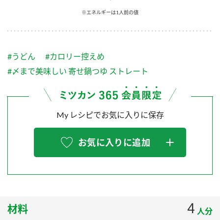
採用情報
環境への取り組み
※エネルギーは1人前の値
かおりの蔵
ミツカンの歴史
クイック調味料
レモン果汁
ニュースリリース
つゆ
水の文化センター（アーカイブ）
鍋なび
#うどん
#カロリー控えめ
ふりかけ
おすしの素
お客様相談センター
納豆のサイト
#〆まで美味しい 寄せ鍋つゆ ストレート
ZENB initiative
PIN印
お客様の声をいかしました
炊き込みご飯の素
米飯用調味液
三ツ判山吹
My レシピでお気に入りに保存
販売終了製品のご案内
千夜
MIM（ミツカンミュージアム）
納豆
Fibee
よくあるご質問
お気に入りに追加
スペシャルサイト
お酢を知ろう！
各部門が大切にしていること
お問い合わせ
すしラボ
地図から取り扱い店舗を探す
ぽん酢サワー
おいしさと健康への取り組み
4
材料
納豆の豆知識
人分