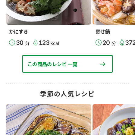
かにすき
寄せ鍋
30
123
20
37
分
kcal
分
この商品のレシピ 一覧
季節の人気レシピ