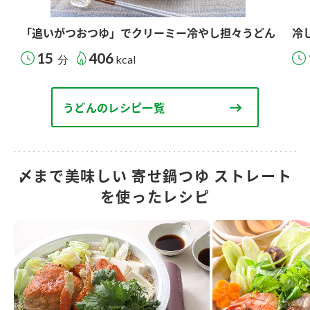
「追いがつおつゆ」でクリーミー冷やし担々うどん
冷
15
406
分
kcal
うどんのレシピ一覧
〆まで美味しい 寄せ鍋つゆ ストレート
を使ったレシピ