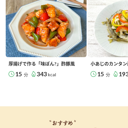
厚揚げで作る「味ぽん?」酢豚風
小あじのカンタン
15
343
15
19
分
kcal
分