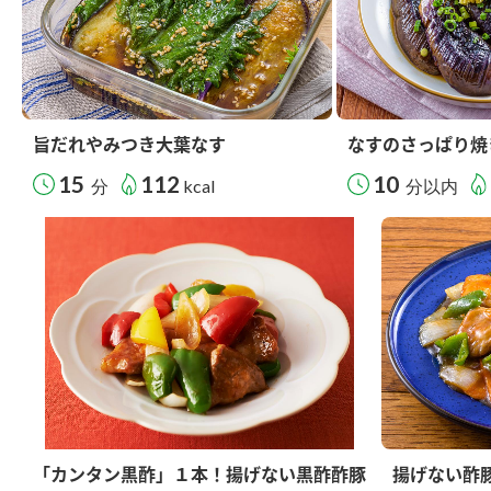
旨だれやみつき大葉なす
なすのさっぱり焼
15
112
10
分
kcal
分以内
「カンタン黒酢」１本！揚げない黒酢酢豚
揚げない酢