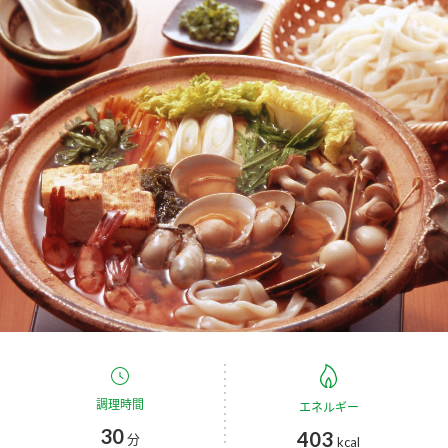
商品カテゴリ
新商品一覧
酢
調味酢
キャンペーン情報
お酢ドリンク
ぽん酢
ブランド・スペシャルサイト
ブランド・スペシャルサイト トップ
みりん風・料理酒
鍋用調味料
商品ブランドサイト
企業情報
Fibee（ファイビー）
国内事業概要
くらしプラ酢
つゆ
たれ
カンタン酢
ミツカングループについて
お酢ドリンク
ミツカンを知る
企業理念
スープ
中華
調理時間
エネルギー
味ぽん
30
403
分
kcal
ぽん酢