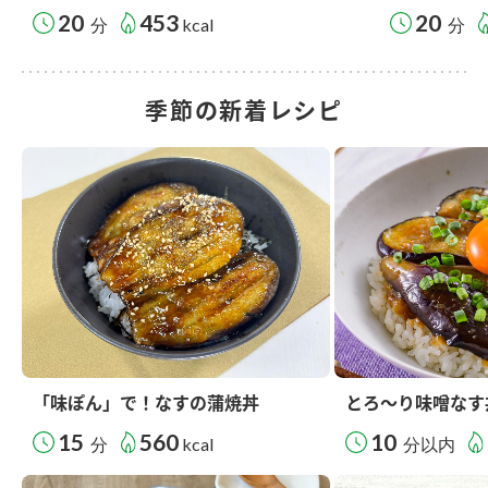
20
453
20
分
kcal
分
季節の新着レシピ
「味ぽん」で！なすの蒲焼丼
とろ～り味噌なす
15
560
10
分
kcal
分以内