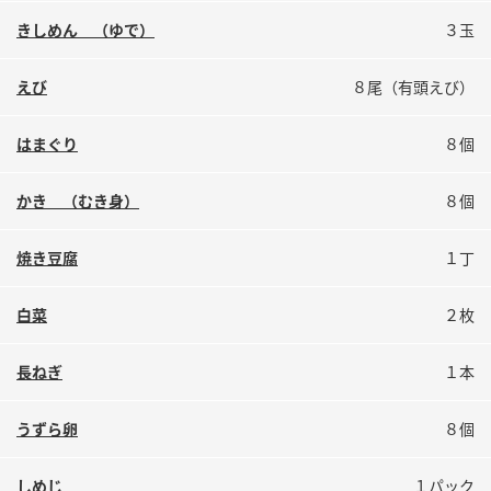
鍋奉行マニュアル
ミツカン公式通販
きしめん （ゆで）
３玉
ミツカンのCM
キッザニア東京「ぽん酢工房」
えび
８尾（有頭えび）
ロングセラー商品 ＋ おすすめレシピ
人気商品 ＋ おすすめレシピ
はまぐり
８個
かき （むき身）
８個
検索
焼き豆腐
１丁
業務用サイト
ミツカングループについて
製造所固有記号一覧
白菜
２枚
長ねぎ
１本
うずら卵
８個
しめじ
１パック