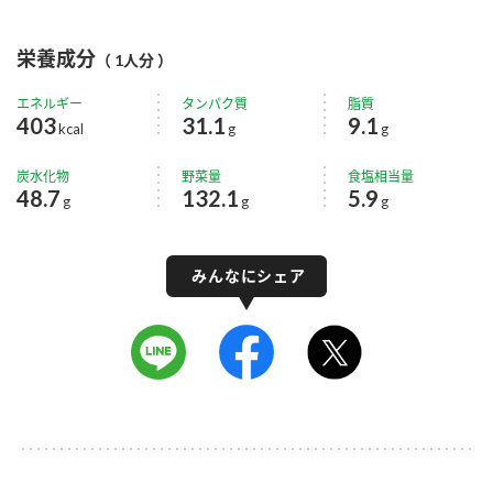
栄養成分
（ 1人分 ）
エネルギー
タンパク質
脂質
403
31.1
9.1
kcal
g
g
炭水化物
野菜量
食塩相当量
48.7
132.1
5.9
g
g
g