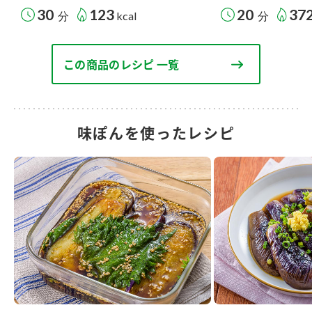
30
123
20
37
分
kcal
分
この商品のレシピ 一覧
味ぽんを使ったレシピ