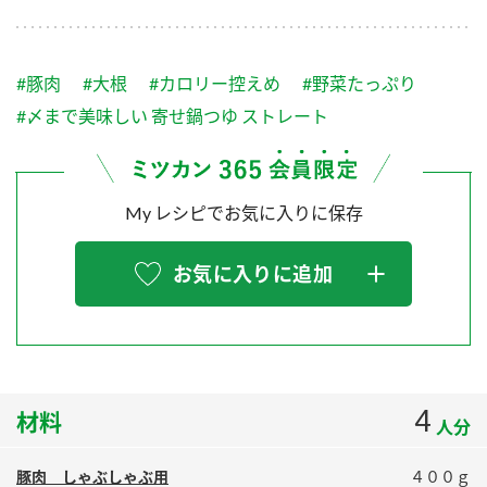
採用情報
環境への取り組み
かおりの蔵
ミツカンの歴史
クイック調味料
レモン果汁
ニュースリリース
つゆ
#豚肉
#大根
#カロリー控えめ
#野菜たっぷり
水の文化センター（アーカイブ）
鍋なび
#〆まで美味しい 寄せ鍋つゆ ストレート
ふりかけ
おすしの素
お客様相談センター
納豆のサイト
ZENB initiative
PIN印
お客様の声をいかしました
My レシピでお気に入りに保存
炊き込みご飯の素
米飯用調味液
三ツ判山吹
販売終了製品のご案内
千夜
MIM（ミツカンミュージアム）
お気に入りに追加
納豆
Fibee
よくあるご質問
スペシャルサイト
お酢を知ろう！
各部門が大切にしていること
お問い合わせ
すしラボ
4
材料
地図から取り扱い店舗を探す
ぽん酢サワー
人分
おいしさと健康への取り組み
納豆の豆知識
豚肉 しゃぶしゃぶ用
４００ｇ