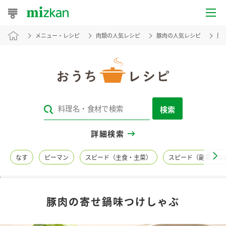
メニュー・レシピ
肉類の人気レシピ
豚肉の人気レシピ
豚
おうちレシピ
おすすめレシピ
レシピ特集
検索
レシピカテゴリ一覧
詳細検索
商品からレシピを探す
なす
ピーマン
スピード（主食・主菜）
スピード（副菜・つ
レシピ名特集
豚肉の寄せ鍋味つけしゃぶ
商品情報