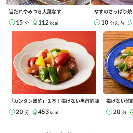
旨だれやみつき大葉なす
なすのさっぱり焼
15
112
10
分
kcal
分以内
「カンタン黒酢」１本！揚げない黒酢酢豚
揚げない酢
20
453
20
分
kcal
分