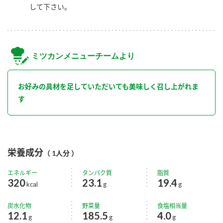
して下さい。
ミツカンメニューチームより
お好みの具材を足していただいても美味しく召し上がれま
す
栄養成分
（ 1人分 ）
エネルギー
タンパク質
脂質
320
23.1
19.4
kcal
g
g
炭水化物
野菜量
食塩相当量
12.1
185.5
4.0
g
g
g