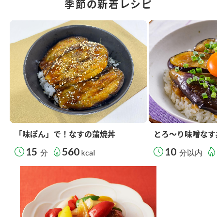
季節の新着レシピ
「味ぽん」で！なすの蒲焼丼
とろ～り味噌なす
15
560
10
分
kcal
分以内