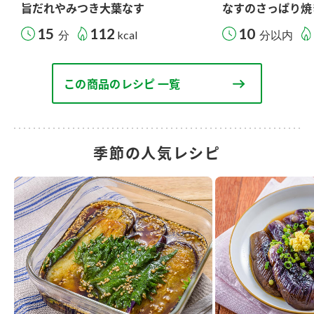
旨だれやみつき大葉なす
なすのさっぱり焼
15
112
10
分
kcal
分以内
この商品のレシピ 一覧
季節の人気レシピ