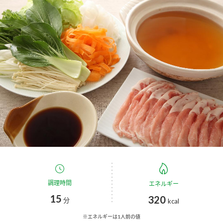
商品カテゴリ
新商品一覧
酢
調味酢
キャンペーン情報
お酢ドリンク
ぽん酢
ブランド・スペシャルサイト
ブランド・スペシャルサイト トップ
みりん風・料理酒
鍋用調味料
商品ブランドサイト
企業情報
Fibee（ファイビー）
国内事業概要
くらしプラ酢
つゆ
たれ
カンタン酢
ミツカングループについて
調理時間
エネルギー
お酢ドリンク
15
320
ミツカンを知る
企業理念
スープ
中華
分
kcal
味ぽん
※エネルギーは1人前の値
ぽん酢