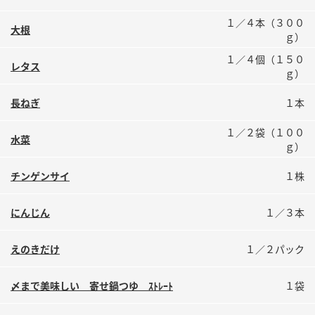
鍋奉行マニュアル
ミツカン公式通販
１／４本（３００
大根
ミツカンのCM
キッザニア東京「ぽん酢工房」
ｇ）
ロングセラー商品 ＋ おすすめレシピ
１／４個（１５０
レタス
ｇ）
人気商品 ＋ おすすめレシピ
長ねぎ
１本
１／２袋（１００
水菜
検索
ｇ）
チンゲンサイ
１株
業務用サイト
ミツカングループについて
製造所固有記号一覧
にんじん
１／３本
えのきだけ
１／２パック
〆まで美味しい 寄せ鍋つゆ ｽﾄﾚｰﾄ
１袋