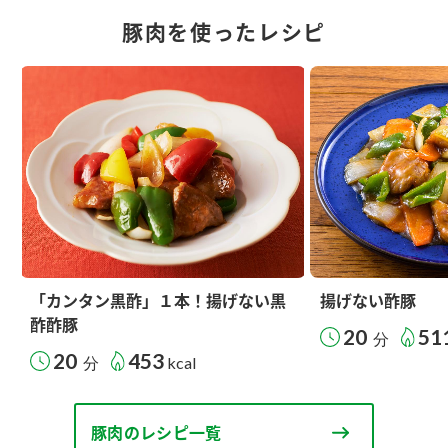
豚肉を使ったレシピ
「カンタン黒酢」１本！揚げない黒
揚げない酢豚
酢酢豚
20
51
分
20
453
分
kcal
豚肉のレシピ一覧