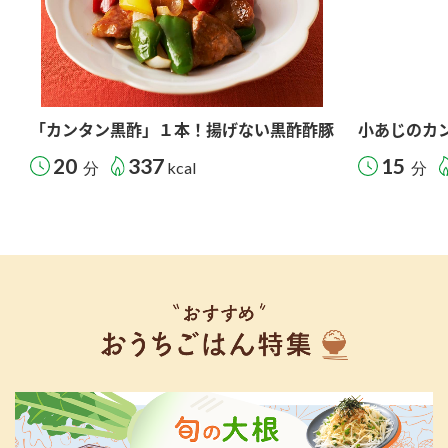
「カンタン黒酢」１本！揚げない黒酢酢豚
小あじのカ
20
337
15
分
kcal
分