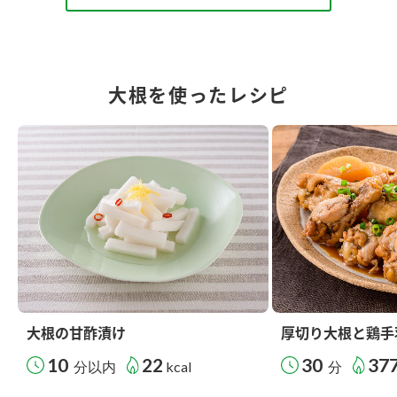
大根を使ったレシピ
大根の甘酢漬け
厚切り大根と鶏手
10
22
30
37
分以内
kcal
分