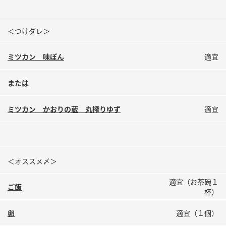
＜つけダレ＞
ミツカン 味ぽん
適宜
または
ミツカン かおりの蔵 丸搾りゆず
適宜
＜オススメ〆＞
適宜（お茶碗１
ご飯
杯）
卵
適宜（１個）