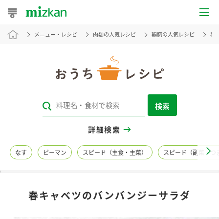
メニュー・レシピ
肉類の人気レシピ
鶏胸の人気レシピ
春
おうちレシピ
おすすめレシピ
レシピ特集
検索
レシピカテゴリ一覧
詳細検索
商品からレシピを探す
なす
ピーマン
スピード（主食・主菜）
スピード（副菜・つ
レシピ名特集
春キャベツのバンバンジーサラダ
商品情報