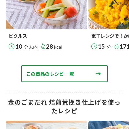
ピクルス
電子レンジで！か
10
28
15
17
分以内
kcal
分
この商品のレシピ 一覧
金のごまだれ 焙煎荒挽き仕上げを使っ
たレシピ