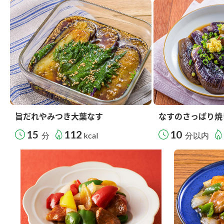
旨だれやみつき大葉なす
なすのさっぱり焼
15
112
10
分
kcal
分以内