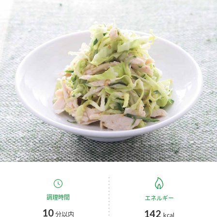
商品カテゴリ
新商品一覧
酢
調味酢
キャンペーン情報
お酢ドリンク
ぽん酢
ブランド・スペシャルサイト
ブランド・スペシャルサイト トップ
みりん風・料理酒
鍋用調味料
商品ブランドサイト
企業情報
Fibee（ファイビー）
国内事業概要
くらしプラ酢
つゆ
たれ
カンタン酢
ミツカングループについて
お酢ドリンク
ミツカンを知る
企業理念
スープ
中華
調理時間
味ぽん
エネルギー
10
142
分以内
ぽん酢
kcal