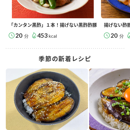
「カンタン黒酢」１本！揚げない黒酢酢豚
揚げない酢
20
453
20
分
kcal
分
季節の新着レシピ