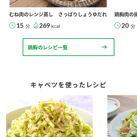
むね肉のレンジ蒸し さっぱりしょうゆだれ
鶏胸肉の
15
269
20
分
kcal
分
鶏胸のレシピ一覧
キャベツを使ったレシピ