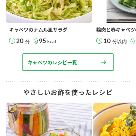
キャベツのナムル風サラダ
鶏肉と春キャベツ
20
95
10
分
kcal
分以内
キャベツのレシピ一覧
やさしいお酢を使ったレシピ