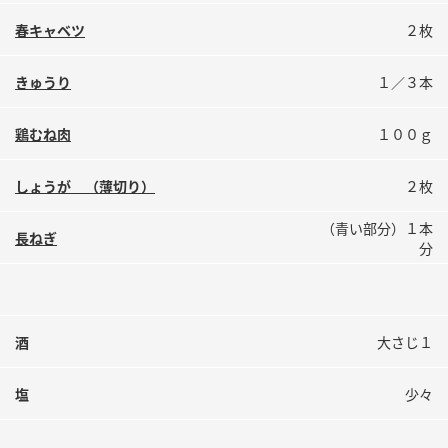
鍋奉行マニュアル
ミツカン公式通販
春キャベツ
２枚
ミツカンのCM
キッザニア東京「ぽん酢工房」
ロングセラー商品 ＋ おすすめレシピ
きゅうり
１／３本
人気商品 ＋ おすすめレシピ
鶏むね肉
１００ｇ
しょうが （薄切り）
２枚
検索
（青い部分）１本
長ねぎ
分
業務用サイト
ミツカングループについて
製造所固有記号一覧
酒
大さじ１
塩
少々