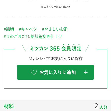
採用情報
環境への取り組み
※エネルギーは1人前の値
かおりの蔵
ミツカンの歴史
クイック調味料
レモン果汁
ニュースリリース
つゆ
水の文化センター（アーカイブ）
鍋なび
#鶏胸
#キャベツ
#やさしいお酢
ふりかけ
おすしの素
お客様相談センター
納豆のサイト
#金のごまだれ 焙煎荒挽き仕上げ
ZENB initiative
PIN印
お客様の声をいかしました
炊き込みご飯の素
米飯用調味液
三ツ判山吹
My レシピでお気に入りに保存
販売終了製品のご案内
千夜
MIM（ミツカンミュージアム）
納豆
Fibee
よくあるご質問
お気に入りに追加
スペシャルサイト
お酢を知ろう！
各部門が大切にしていること
お問い合わせ
すしラボ
地図から取り扱い店舗を探す
ぽん酢サワー
おいしさと健康への取り組み
2
材料
納豆の豆知識
人分