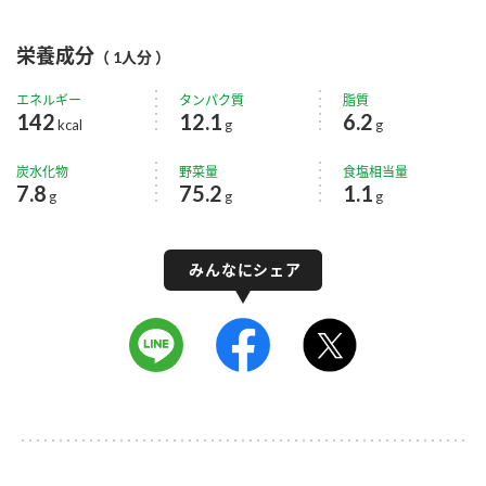
栄養成分
（ 1人分 ）
エネルギー
タンパク質
脂質
142
12.1
6.2
kcal
g
g
炭水化物
野菜量
食塩相当量
7.8
75.2
1.1
g
g
g