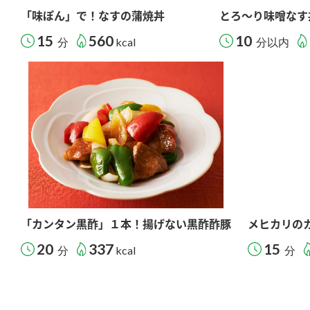
「味ぽん」で！なすの蒲焼丼
とろ～り味噌なす
15
560
10
分
kcal
分以内
「カンタン黒酢」１本！揚げない黒酢酢豚
メヒカリの
20
337
15
分
kcal
分