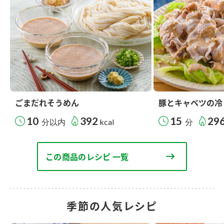
ごまだれそうめん
豚とキャベツの冷
10
392
15
29
分以内
kcal
分
この商品のレシピ 一覧
季節の人気レシピ