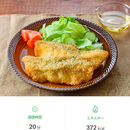
商品カテゴリ
新商品一覧
酢
調味酢
キャンペーン情報
お酢ドリンク
ぽん酢
ブランド・スペシャルサイト
ブランド・スペシャルサイト トップ
みりん風・料理酒
鍋用調味料
商品ブランドサイト
企業情報
Fibee（ファイビー）
国内事業概要
くらしプラ酢
つゆ
たれ
カンタン酢
ミツカングループについて
お酢ドリンク
ミツカンを知る
企業理念
スープ
中華
調理時間
エネルギー
味ぽん
20
372
分
kcal
ぽん酢