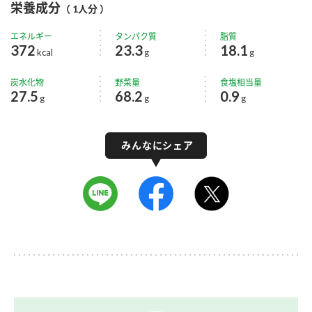
栄養成分
（ 1人分 ）
エネルギー
タンパク質
脂質
372
23.3
18.1
kcal
g
g
炭水化物
野菜量
食塩相当量
27.5
68.2
0.9
g
g
g