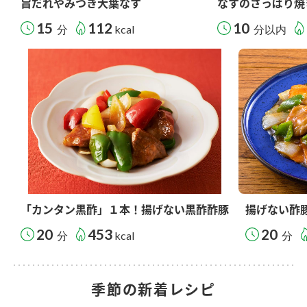
旨だれやみつき大葉なす
なすのさっぱり焼
15
112
10
分
kcal
分以内
「カンタン黒酢」１本！揚げない黒酢酢豚
揚げない酢
20
453
20
分
kcal
分
季節の新着レシピ