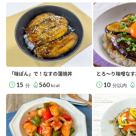
「味ぽん」で！なすの蒲焼丼
とろ～り味噌なす
15
560
10
分
kcal
分以内