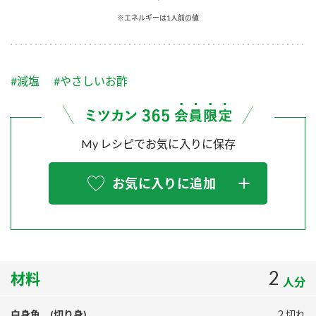
採用情報
環境への取り組み
※エネルギーは1人前の値
かおりの蔵
ミツカンの歴史
クイック調味料
レモン果汁
ニュースリリース
つゆ
水の文化センター（アーカイブ）
鍋なび
#減塩
#やさしいお酢
ふりかけ
おすしの素
お客様相談センター
納豆のサイト
ZENB initiative
PIN印
お客様の声をいかしました
炊き込みご飯の素
米飯用調味液
My レシピでお気に入りに保存
三ツ判山吹
販売終了製品のご案内
千夜
MIM（ミツカンミュージアム）
お気に入りに追加
納豆
Fibee
よくあるご質問
スペシャルサイト
お酢を知ろう！
各部門が大切にしていること
お問い合わせ
すしラボ
地図から取り扱い店舗を探す
2
ぽん酢サワー
材料
人分
おいしさと健康への取り組み
納豆の豆知識
白身魚 (切り身)
２切れ