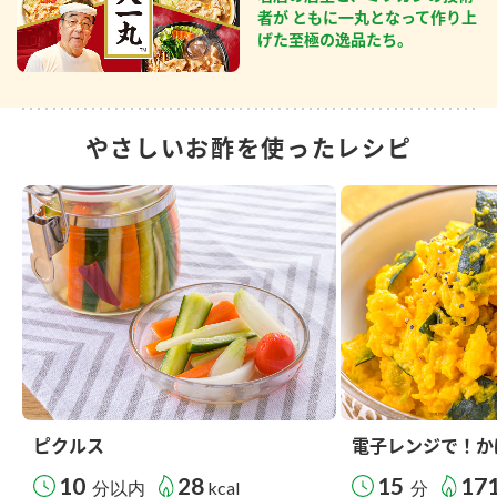
者が ともに一丸となって作り上
げた至極の逸品たち。
やさしいお酢を使ったレシピ
ピクルス
電子レンジで！か
10
28
15
17
分以内
kcal
分