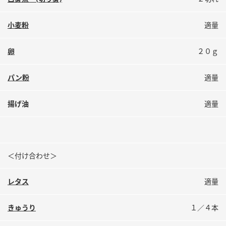
鍋奉行マニュアル
ミツカン公式通販
ミツカンのCM
キッザニア東京「ぽん酢工房」
小麦粉
適量
ロングセラー商品 ＋ おすすめレシピ
卵
２０ｇ
人気商品 ＋ おすすめレシピ
パン粉
適量
検索
揚げ油
適量
業務用サイト
ミツカングループについて
製造所固有記号一覧
＜付け合わせ＞
レタス
適量
きゅうり
１／４本