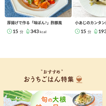
厚揚げで作る「味ぽん?」酢豚風
小あじのカンタン
15
343
15
19
分
kcal
分