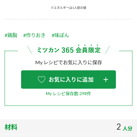
採用情報
環境への取り組み
※エネルギーは1人前の値
かおりの蔵
ミツカンの歴史
クイック調味料
レモン果汁
ニュースリリース
つゆ
水の文化センター（アーカイブ）
鍋なび
#鶏胸
#作りおき
#味ぽん
ふりかけ
おすしの素
お客様相談センター
納豆のサイト
ZENB initiative
PIN印
お客様の声をいかしました
炊き込みご飯の素
米飯用調味液
My レシピでお気に入りに保存
三ツ判山吹
販売終了製品のご案内
千夜
MIM（ミツカンミュージアム）
お気に入りに追加
納豆
Fibee
よくあるご質問
スペシャルサイト
My レシピ保存数:298件
お酢を知ろう！
各部門が大切にしていること
お問い合わせ
すしラボ
地図から取り扱い店舗を探す
ぽん酢サワー
2
材料
おいしさと健康への取り組み
人分
納豆の豆知識