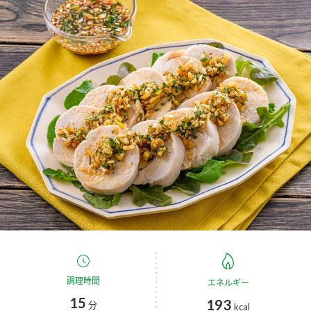
商品カテゴリ
新商品一覧
酢
調味酢
キャンペーン情報
お酢ドリンク
ぽん酢
ブランド・スペシャルサイト
ブランド・スペシャルサイト トップ
みりん風・料理酒
鍋用調味料
商品ブランドサイト
企業情報
Fibee（ファイビー）
国内事業概要
くらしプラ酢
つゆ
たれ
カンタン酢
ミツカングループについて
お酢ドリンク
ミツカンを知る
企業理念
スープ
中華
調理時間
エネルギー
味ぽん
15
193
分
kcal
ぽん酢