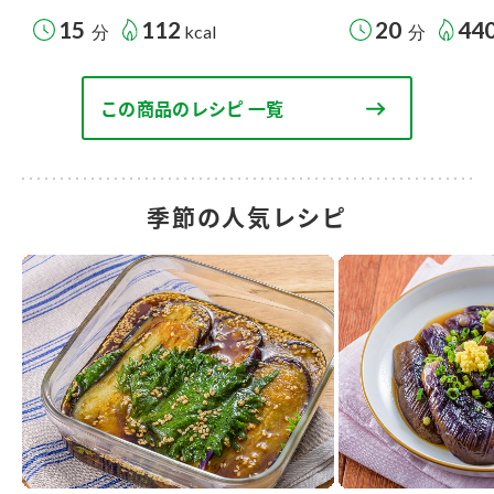
15
112
20
44
分
kcal
分
この商品のレシピ 一覧
季節の人気レシピ