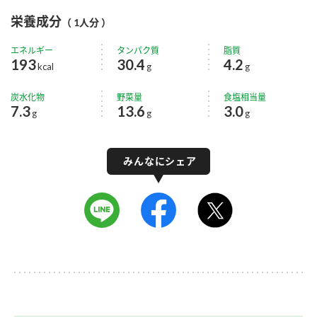
栄養成分
（ 1人分 ）
エネルギー
タンパク質
脂質
193
30.4
4.2
kcal
g
g
炭水化物
野菜量
食塩相当量
7.3
13.6
3.0
g
g
g