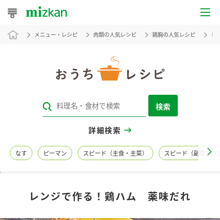
メニュー・レシピ
肉類の人気レシピ
鶏胸の人気レシピ
レ
おうちレシピ
おすすめレシピ
レシピ特集
検索
レシピカテゴリ一覧
詳細検索
商品からレシピを探す
なす
ピーマン
スピード（主食・主菜）
スピード（副菜・つ
レシピ名特集
レンジで作る！鶏ハム 薬味だれ
商品情報