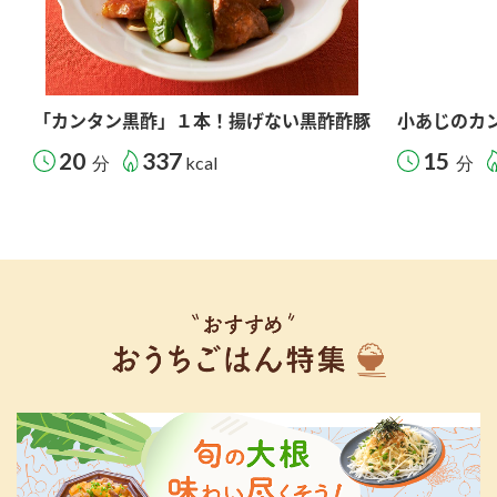
「カンタン黒酢」１本！揚げない黒酢酢豚
小あじのカ
20
337
15
分
kcal
分