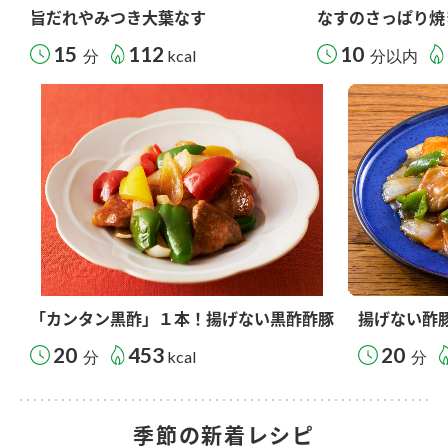
旨だれやみつき大葉なす
なすのさっぱり焼
15
112
10
分
kcal
分以内
「カンタン黒酢」１本！揚げない黒酢酢豚
揚げない酢
20
453
20
分
kcal
分
季節の新着レシピ