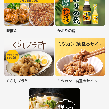
味ぽん
かおりの蔵
くらしプラ酢
ミツカン 納豆のサイト