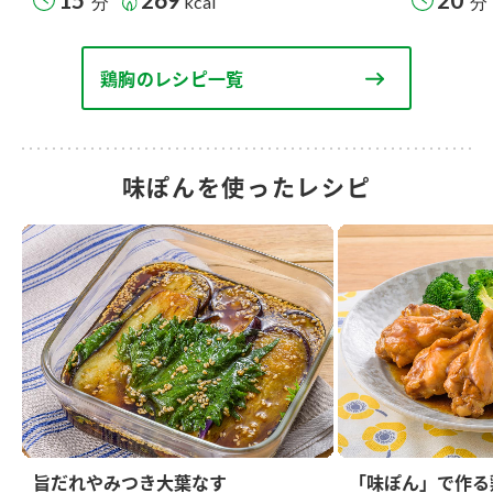
分
kcal
分
鶏胸のレシピ一覧
味ぽんを使ったレシピ
旨だれやみつき大葉なす
「味ぽん」で作る