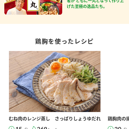
者が ともに一丸となって作り上
げた至極の逸品たち。
鶏胸を使ったレシピ
むね肉のレンジ蒸し さっぱりしょうゆだれ
鶏胸肉の
15
269
20