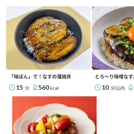
「味ぽん」で！なすの蒲焼丼
とろ～り味噌なす
15
560
10
分
kcal
分以内