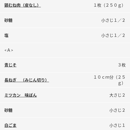
鍋奉行マニュアル
鶏むね肉（皮なし）
１枚（２５０ｇ）
ミツカン公式通販
ミツカンのCM
キッザニア東京「ぽん酢工房」
砂糖
小さじ１／２
ロングセラー商品 ＋ おすすめレシピ
人気商品 ＋ おすすめレシピ
塩
小さじ１／２
<Ａ>
検索
青じそ
３枚
業務用サイト
ミツカングループについて
製造所固有記号一覧
１０ｃｍ分（２５
長ねぎ （みじん切り）
ｇ）
ミツカン 味ぽん
大さじ２
砂糖
小さじ２
白ごま
小さじ１