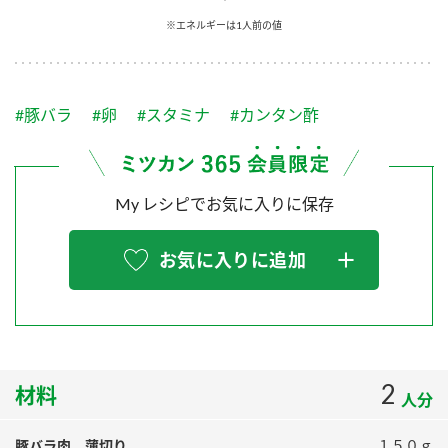
採用情報
環境への取り組み
※エネルギーは1人前の値
かおりの蔵
ミツカンの歴史
クイック調味料
レモン果汁
ニュースリリース
つゆ
水の文化センター（アーカイブ）
鍋なび
#豚バラ
#卵
#スタミナ
#カンタン酢
ふりかけ
おすしの素
お客様相談センター
納豆のサイト
ZENB initiative
PIN印
お客様の声をいかしました
炊き込みご飯の素
米飯用調味液
My レシピでお気に入りに保存
三ツ判山吹
販売終了製品のご案内
千夜
MIM（ミツカンミュージアム）
お気に入りに追加
納豆
Fibee
よくあるご質問
スペシャルサイト
お酢を知ろう！
各部門が大切にしていること
お問い合わせ
すしラボ
地図から取り扱い店舗を探す
2
ぽん酢サワー
材料
人分
おいしさと健康への取り組み
納豆の豆知識
豚バラ肉 薄切り
１５０ｇ