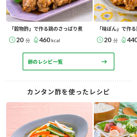
「穀物酢」で作る鶏のさっぱり煮
「味ぽん」で作る
20
460
20
44
分
kcal
分
卵のレシピ一覧
カンタン酢を使ったレシピ