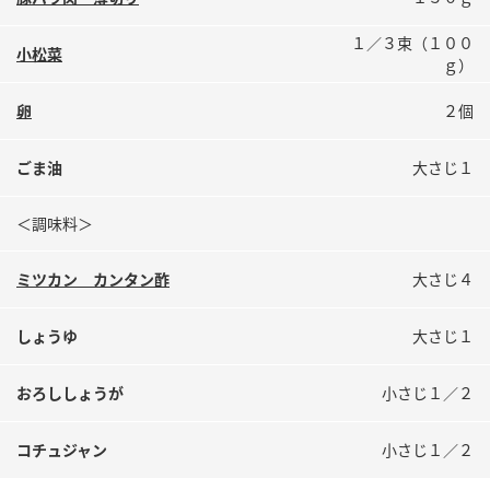
鍋奉行マニュアル
ミツカン公式通販
１／３束（１００
ミツカンのCM
キッザニア東京「ぽん酢工房」
小松菜
ｇ）
ロングセラー商品 ＋ おすすめレシピ
卵
２個
人気商品 ＋ おすすめレシピ
ごま油
大さじ１
検索
＜調味料＞
ミツカン カンタン酢
大さじ４
業務用サイト
ミツカングループについて
製造所固有記号一覧
しょうゆ
大さじ１
おろししょうが
小さじ１／２
コチュジャン
小さじ１／２