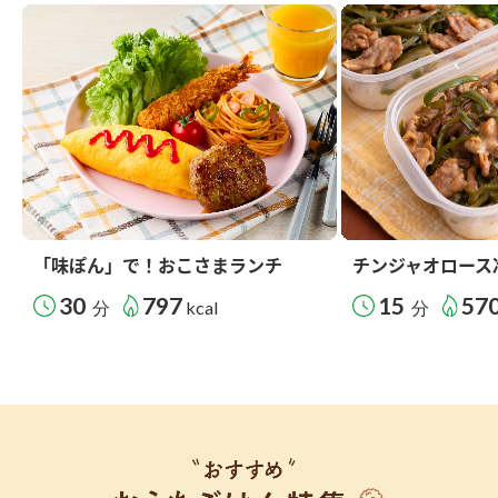
「味ぽん」で！おこさまランチ
チンジャオロース
30
797
15
57
分
kcal
分