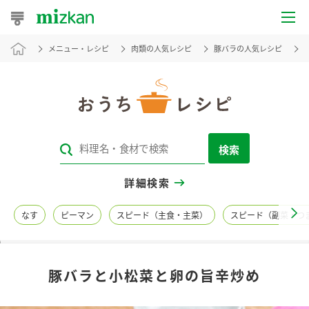
メニュー・レシピ
肉類の人気レシピ
豚バラの人気レシピ
おうちレシピ
おすすめレシピ
レシピ特集
検索
レシピカテゴリ一覧
詳細検索
商品からレシピを探す
なす
ピーマン
スピード（主食・主菜）
スピード（副菜・つ
レシピ名特集
豚バラと小松菜と卵の旨辛炒め
商品情報