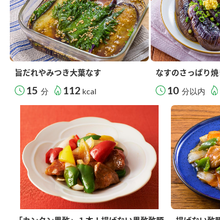
旨だれやみつき大葉なす
なすのさっぱり焼
15
112
10
分
kcal
分以内