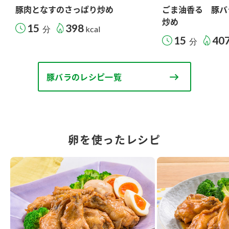
豚肉となすのさっぱり炒め
ごま油香る 豚バ
炒め
15
398
分
kcal
15
40
分
豚バラのレシピ一覧
卵を使ったレシピ