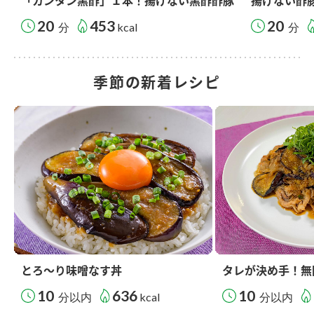
「カンタン黒酢」１本！揚げない黒酢酢豚
揚げない酢
20
453
20
分
kcal
分
季節の新着レシピ
とろ～り味噌なす丼
タレが決め手！無
10
636
10
分以内
kcal
分以内