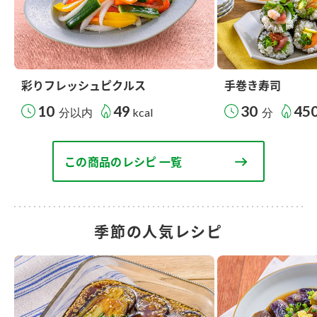
彩りフレッシュピクルス
手巻き寿司
10
49
30
45
分以内
kcal
分
この商品のレシピ 一覧
季節の人気レシピ