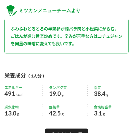
ミツカンメニューチームより
ふわふわとろとろの半熟卵が豚バラ肉と小松菜にからむ、
ごはんが進む旨辛炒めです。辛みが苦手な方はコチュジャン
を同量の味噌に変えても良いです。
栄養成分
（ 1人分 ）
エネルギー
タンパク質
脂質
491
19.0
38.4
kcal
g
g
炭水化物
野菜量
食塩相当量
13.0
42.5
3.1
g
g
g