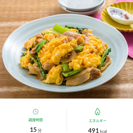
商品カテゴリ
新商品一覧
酢
調味酢
キャンペーン情報
お酢ドリンク
ぽん酢
ブランド・スペシャルサイト
ブランド・スペシャルサイト トップ
みりん風・料理酒
鍋用調味料
商品ブランドサイト
企業情報
Fibee（ファイビー）
国内事業概要
くらしプラ酢
つゆ
たれ
カンタン酢
ミツカングループについて
お酢ドリンク
ミツカンを知る
企業理念
スープ
中華
調理時間
エネルギー
味ぽん
15
491
分
kcal
ぽん酢