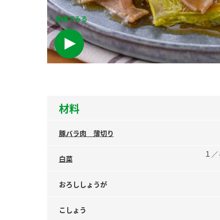
ー
動画でみる
お
材料
豚バラ肉 薄切り
１／
白菜
おろししょうが
こしょう