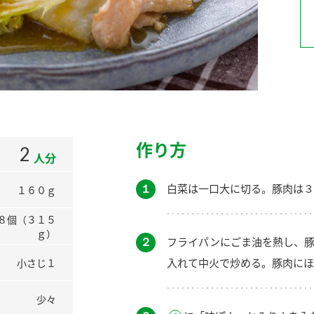
）
酢を知ろう！
すしラボ
ぽん酢サワー
作り方
2
人分
１
白菜は一口大に切る。豚肉は３
１６０ｇ
８個（３１５
ｇ）
２
フライパンにごま油を熱し、豚
入れて中火で炒める。豚肉にほ
小さじ１
少々