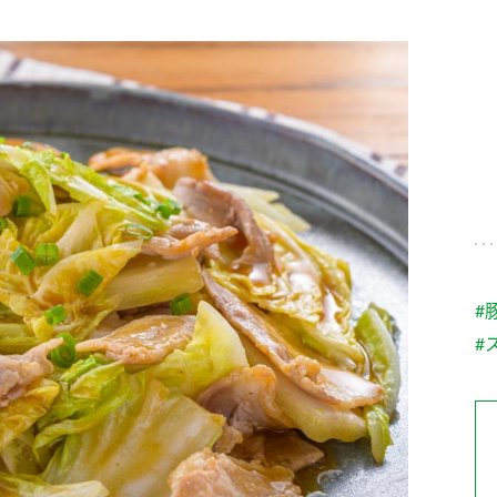
す。
テーマとし
活動を行っ
た。
MIM（ミツカンミュ
各部門が
スープ
中華
クイック調味料
レモン果汁
ふりか
ージアム）
いること
ミツカンの酢づくりの
「未来ビジ
歴史などが学べる体験
実現に向け
型博物館です。
取り組みを
す。
納豆
Fibee
キッザニア東京「ぽ
#
ん酢工房」
#
味ぽんやお酢について
楽しく学べるパビリオ
ンです。
ibee（ファイビ
くらしプラ酢
カンタン酢