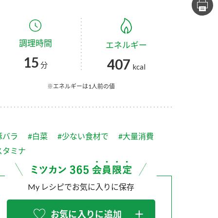
セプトをご紹介しま
た社会貢献
す。
ていまし
調理時間
エネルギー
大切にして
おいしさと健康への
け
おすしの素
炊き込みご飯の素
米飯用調味液
15
407
取り組み
分
kcal
ョン宣言」
ミツカンの研究成果と
た各部門の
おいしさと健康に役立
※エネルギーは1人前の値
ご紹介しま
つ情報をご紹介しま
す。
豚バラ
#白菜
#少ない食材で
#大量消費
スタミナ
My レシピでお気に入りに保存
お酢ドリンク
味ぽん
ぽん酢
お気に入りに追加