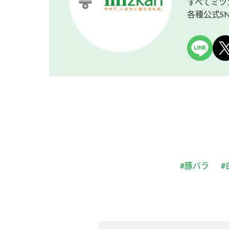
すべてミツ
各種公式S
#豚バラ
#