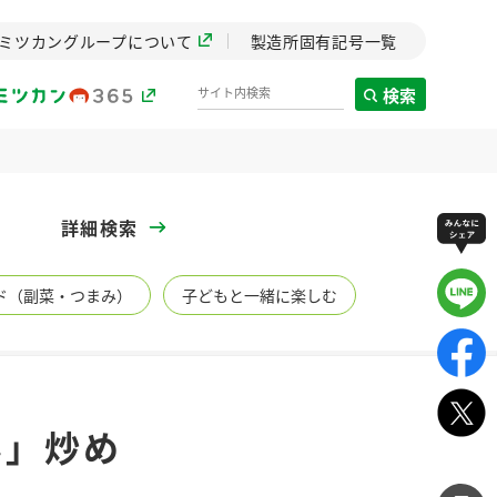
ミツカングループについて
製造所固有記号一覧
検索
製造所固有記号一覧
詳細検索
歴史
ド（副菜・つまみ）
子どもと一緒に楽しむ
までのミ
と挑戦の
します。
センター
ZENB initiative
ん」炒め
イブ）
料理酒
鍋用調味料
つゆ
たれ
植物を可能な限りまる
ごと使ったZENBのコン
設立。「水」を