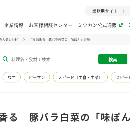
業務用サイト
企業情報
お客様相談センター
ミツカン公式通販
の人気レシピ
ごま油香る 豚バラ白菜の「味ぽん」炒め
ミツカングループについて
検索
企業理念
ミツカンの
なす
ピーマン
スピード（主食・主菜）
スピー
ミツカングループの企
創業から現在
業理念をご紹介しま
ツカンの変革
す。
歴史をご紹介
ご紹介します。
環境への取り組み
水の文化
香る 豚バラ白菜の「味ぽ
（アーカ
酢
調味酢
お酢ドリンク
ぽん酢
みりん風・
ミツカンの環境への取
り組みをご紹介しま
1999年