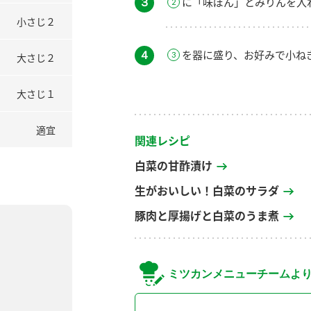
３
に「味ぽん」とみりんを入
小さじ２
４
を器に盛り、お好みで小ね
大さじ２
大さじ１
適宜
関連レシピ
白菜の甘酢漬け
生がおいしい！白菜のサラダ
豚肉と厚揚げと白菜のうま煮
ミツカンメニューチームよ