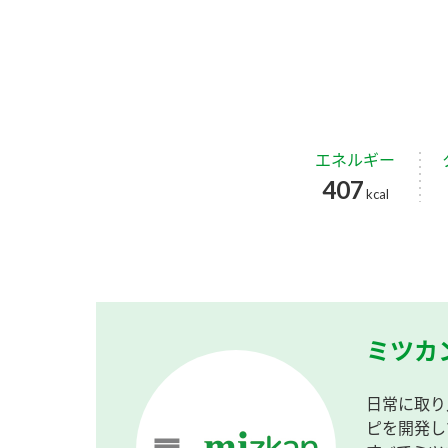
エネルギー
407
kcal
ミツカ
日常に取り
ピを開発し