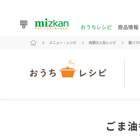
おうちレシピ
商品情報
メニュー・レシピ
肉類の人気レシピ
豚バラ
おうちレシピ
商品情報 トップ
企業情報 トップ
お客様相談センター トップ
ミツカン公式通販
業務用サイト
また食べたいが見つかる。ミツカンからのおすすめレシピを
ごま油
おうちレシピ トップ