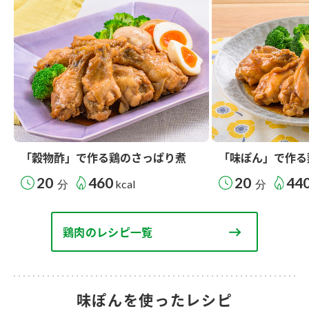
「穀物酢」で作る鶏のさっぱり煮
「味ぽん」で作る
20
460
20
44
分
kcal
分
鶏肉のレシピ一覧
味ぽんを使ったレシピ