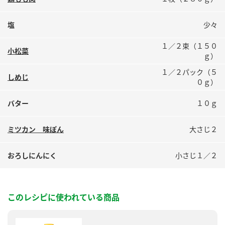
鍋奉行マニュアル
ミツカン公式通販
ミツカンのCM
キッザニア東京「ぽん酢工房」
塩
少々
ロングセラー商品 ＋ おすすめレシピ
１／２束（１５０
小松菜
ｇ）
人気商品 ＋ おすすめレシピ
１／２パック（５
しめじ
０ｇ）
検索
バター
１０ｇ
ミツカン 味ぽん
大さじ２
業務用サイト
ミツカングループについて
製造所固有記号一覧
おろしにんにく
小さじ１／２
このレシピに使われている商品