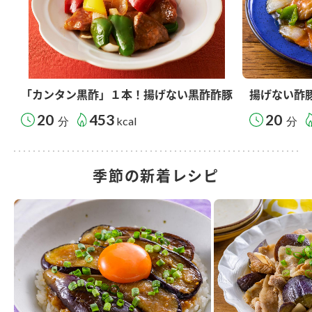
「カンタン黒酢」１本！揚げない黒酢酢豚
揚げない酢
20
453
20
分
kcal
分
季節の新着レシピ