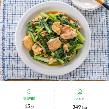
商品カテゴリ
新商品一覧
酢
調味酢
キャンペーン情報
お酢ドリンク
ぽん酢
ブランド・スペシャルサイト
ブランド・スペシャルサイト トップ
みりん風・料理酒
鍋用調味料
商品ブランドサイト
企業情報
Fibee（ファイビー）
国内事業概要
くらしプラ酢
つゆ
たれ
カンタン酢
ミツカングループについて
お酢ドリンク
ミツカンを知る
企業理念
スープ
中華
調理時間
エネルギー
味ぽん
15
349
分
kcal
ぽん酢