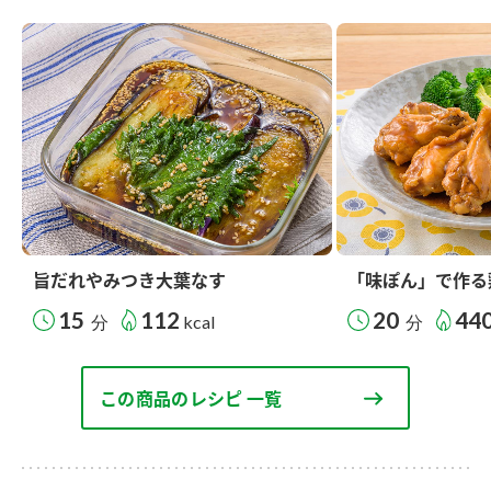
旨だれやみつき大葉なす
「味ぽん」で作る
15
112
20
44
分
kcal
分
この商品のレシピ 一覧