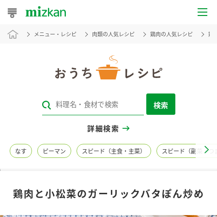
メニュー・レシピ
肉類の人気レシピ
鶏肉の人気レシピ
鶏
おうちレシピ
おすすめレシピ
レシピ特集
検索
レシピカテゴリ一覧
詳細検索
商品からレシピを探す
なす
ピーマン
スピード（主食・主菜）
スピード（副菜・つ
レシピ名特集
鶏肉と小松菜のガーリックバタぽん炒め
商品情報