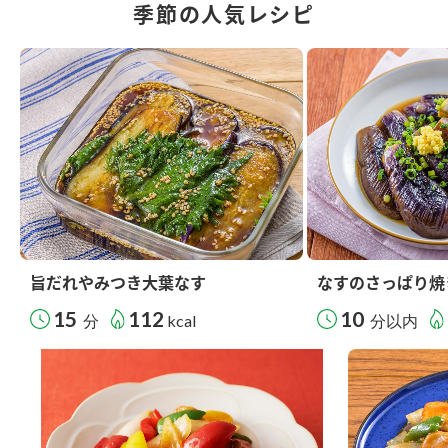
季節の人気レシピ
旨だれやみつき大葉なす
なすのさっぱり焼
15
112
10
分
kcal
分以内