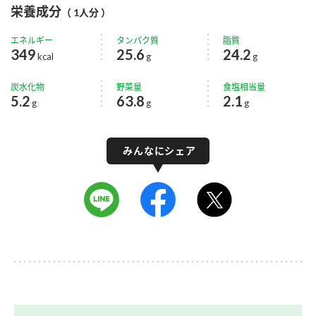
栄養成分
（ 1人分 ）
エネルギー
タンパク質
脂質
349
25.6
24.2
kcal
g
g
炭水化物
野菜量
食塩相当量
5.2
63.8
2.1
g
g
g