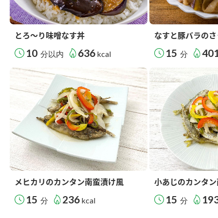
とろ～り味噌なす丼
なすと豚バラのさ
10
636
15
40
分以内
kcal
分
メヒカリのカンタン南蛮漬け風
小あじのカンタン
15
236
15
19
分
kcal
分