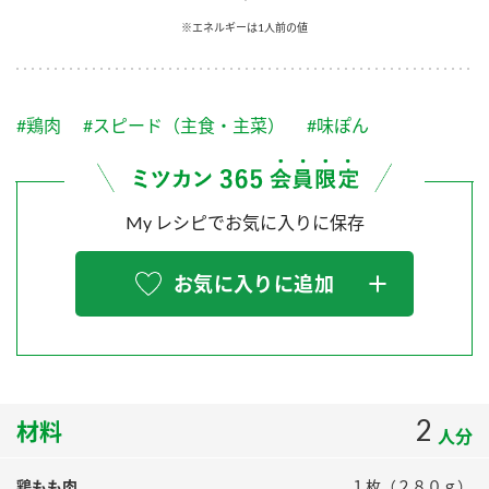
採用情報
環境への取り組み
※エネルギーは1人前の値
かおりの蔵
ミツカンの歴史
クイック調味料
レモン果汁
ニュースリリース
つゆ
水の文化センター（アーカイブ）
鍋なび
#鶏肉
#スピード（主食・主菜）
#味ぽん
ふりかけ
おすしの素
お客様相談センター
納豆のサイト
ZENB initiative
PIN印
お客様の声をいかしました
炊き込みご飯の素
米飯用調味液
My レシピでお気に入りに保存
三ツ判山吹
販売終了製品のご案内
千夜
MIM（ミツカンミュージアム）
お気に入りに追加
納豆
Fibee
よくあるご質問
スペシャルサイト
お酢を知ろう！
各部門が大切にしていること
お問い合わせ
すしラボ
地図から取り扱い店舗を探す
2
ぽん酢サワー
材料
人分
おいしさと健康への取り組み
納豆の豆知識
鶏もも肉
１枚（２８０ｇ）