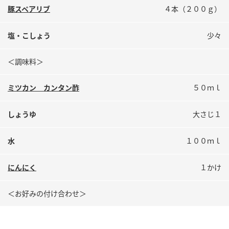
鍋奉行マニュアル
豚スペアリブ
４本（２００ｇ）
ミツカン公式通販
ミツカンのCM
キッザニア東京「ぽん酢工房」
塩・こしょう
少々
ロングセラー商品 ＋ おすすめレシピ
人気商品 ＋ おすすめレシピ
＜調味料＞
ミツカン カンタン酢
５０ｍｌ
検索
しょうゆ
大さじ１
業務用サイト
ミツカングループについて
製造所固有記号一覧
水
１００ｍｌ
にんにく
１かけ
＜お好みの付け合わせ＞