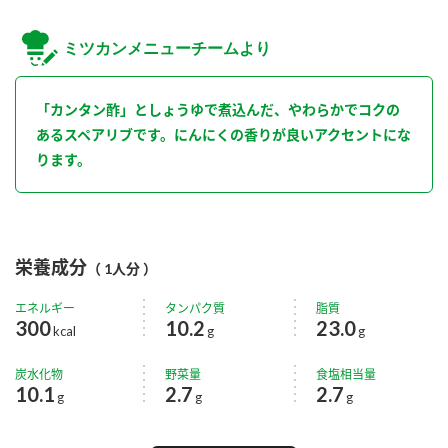
ミツカンメニューチームより
「カンタン酢」としょうゆで煮込んだ、やわらかでコクの
あるスペアリブです。にんにくの香りが良いアクセントにな
ります。
栄養成分
（ 1人分 ）
エネルギー
タンパク質
脂質
300
10.2
23.0
kcal
g
g
炭水化物
野菜量
食塩相当量
10.1
2.7
2.7
g
g
g