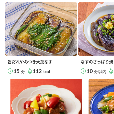
旨だれやみつき大葉なす
なすのさっぱり焼
15
112
10
分
kcal
分以内