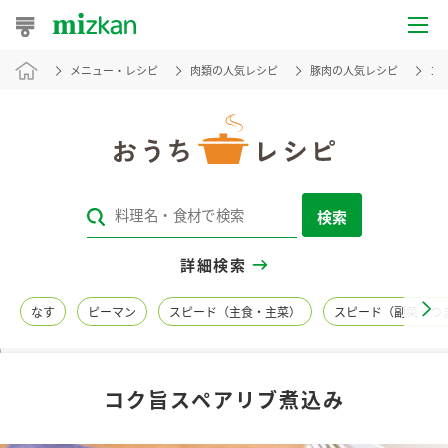
メニュー・レシピ
肉類の人気レシピ
豚肉の人気レシピ
コ
おうちレシピ
おすすめレシピ
レシピ特集
検索
レシピカテゴリ一覧
詳細検索
商品からレシピを探す
なす
ピーマン
スピード（主食・主菜）
スピード（副菜・つ
レシピ名特集
コク旨スペアリブ煮込み
商品情報