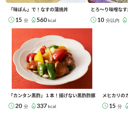
「味ぽん」で！なすの蒲焼丼
とろ～り味噌なす
15
560
10
分
kcal
分以内
「カンタン黒酢」１本！揚げない黒酢酢豚
メヒカリの
20
337
15
分
kcal
分