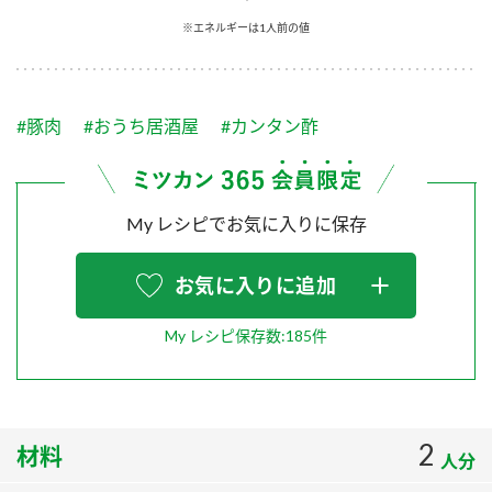
採用情報
環境への取り組み
※エネルギーは1人前の値
かおりの蔵
ミツカンの歴史
クイック調味料
レモン果汁
ニュースリリース
つゆ
水の文化センター（アーカイブ）
鍋なび
#豚肉
#おうち居酒屋
#カンタン酢
ふりかけ
おすしの素
お客様相談センター
納豆のサイト
ZENB initiative
PIN印
お客様の声をいかしました
炊き込みご飯の素
米飯用調味液
My レシピでお気に入りに保存
三ツ判山吹
販売終了製品のご案内
千夜
MIM（ミツカンミュージアム）
お気に入りに追加
納豆
Fibee
よくあるご質問
スペシャルサイト
My レシピ保存数:185件
お酢を知ろう！
各部門が大切にしていること
お問い合わせ
すしラボ
地図から取り扱い店舗を探す
ぽん酢サワー
2
材料
おいしさと健康への取り組み
人分
納豆の豆知識