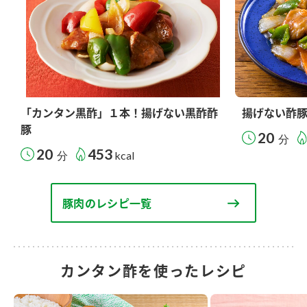
「カンタン黒酢」１本！揚げない黒酢酢
揚げない酢
豚
20
分
20
453
分
kcal
豚肉のレシピ一覧
カンタン酢を使ったレシピ