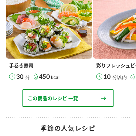
手巻き寿司
彩りフレッシュピ
30
450
10
分
kcal
分以内
この商品のレシピ 一覧
季節の人気レシピ