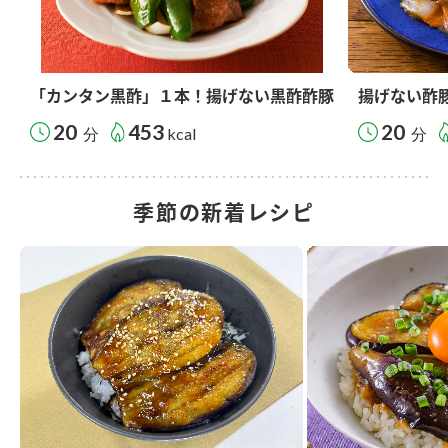
「カンタン黒酢」１本！揚げない黒酢酢豚
揚げない酢
20
453
20
分
kcal
分
季節の新着レシピ