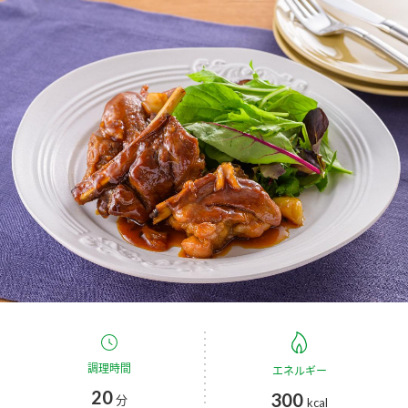
商品カテゴリ
新商品一覧
酢
調味酢
キャンペーン情報
お酢ドリンク
ぽん酢
ブランド・スペシャルサイト
ブランド・スペシャルサイト トップ
みりん風・料理酒
鍋用調味料
商品ブランドサイト
企業情報
Fibee（ファイビー）
国内事業概要
くらしプラ酢
つゆ
たれ
カンタン酢
ミツカングループについて
お酢ドリンク
ミツカンを知る
企業理念
スープ
中華
調理時間
エネルギー
味ぽん
20
300
分
kcal
ぽん酢