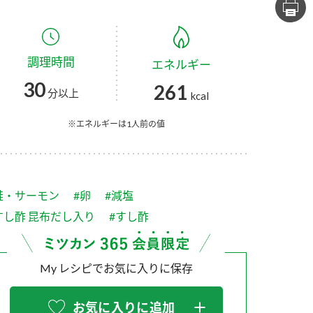
セプトをご紹介しま
た社会貢献
す。
ていまし
調理時間
エネルギー
大切にして
おいしさと健康への
け
おすしの素
炊き込みご飯の素
米飯用調味液
30
261
取り組み
分以上
kcal
ョン宣言」
ミツカンの研究成果と
た各部門の
おいしさと健康に役立
※エネルギーは1人前の値
ご紹介しま
つ情報をご紹介しま
す。
鮭・サーモン
#卵
#減塩
すし酢 昆布だし入り
#すし酢
My レシピでお気に入りに保存
お酢ドリンク
味ぽん
ぽん酢
お気に入りに追加