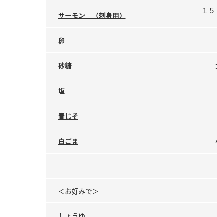
１５
サーモン （刺身用）
卵
砂糖
塩
青じそ
白ごま
＜お好みで＞
しょうゆ