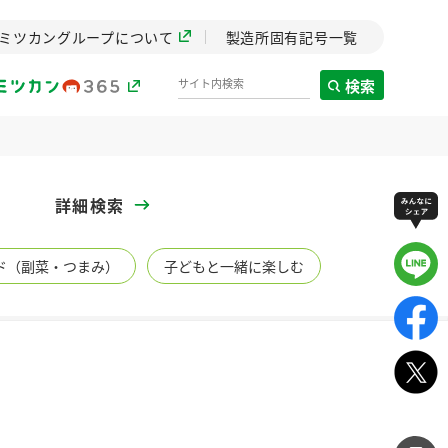
ミツカングループについて
製造所固有記号一覧
検索
製造所固有記号一覧
詳細検索
歴史
ド（副菜・つまみ）
子どもと一緒に楽しむ
までのミ
と挑戦の
します。
センター
ZENB initiative
イブ）
料理酒
鍋用調味料
つゆ
たれ
植物を可能な限りまる
ごと使ったZENBのコン
設立。「水」を