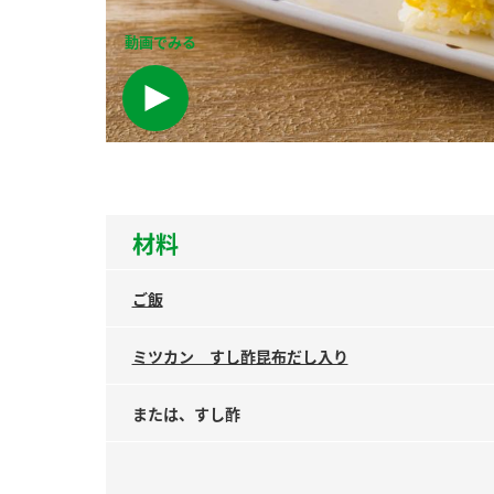
ー
動画でみる
お
材料
ご飯
ミツカン すし酢昆布だし入り
または、すし酢