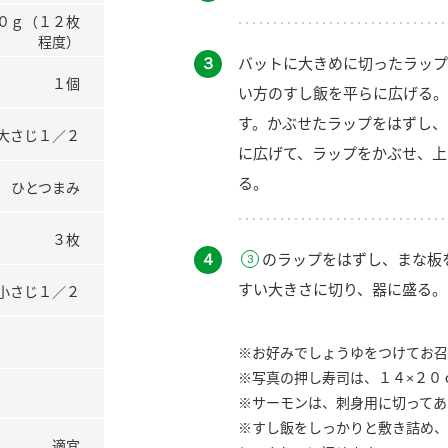
０ｇ（１２枚
程度）
３
バットに大きめに切ったラップ
１個
い方のすし飯を平らに広げる。
す。かぶせたラップをはずし、
大さじ１／２
に広げて、ラップをかぶせ、上
る。
ひとつまみ
３枚
４
のラップをはずし、まな板
すい大きさに切り、器に盛る。
小さじ１／２
※お好みでしょうゆをつけてお召
※写真の押し寿司は、１４×２０
※サーモンは、刺身用に切ってあ
※すし飯をしっかりと敷き詰め、
適宜