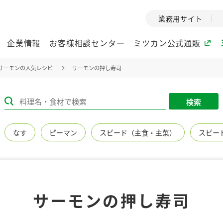
業務用サイト
企業情報
お客様相談センター
ミツカン公式通販
サーモンの人気レシピ
サーモンの押し寿司
ミツカングループについて
検索
企業理念
ミツカンの
なす
ピーマン
スピード（主食・主菜）
スピー
ミツカングループの企
創業から現在
業理念をご紹介しま
ツカンの変革
す。
歴史をご紹介
ご紹介します。
環境への取り組み
水の文化
サーモンの押し寿司
（アーカ
酢
調味酢
お酢ドリンク
ぽん酢
みりん風・
ミツカンの環境への取
り組みをご紹介しま
1999年