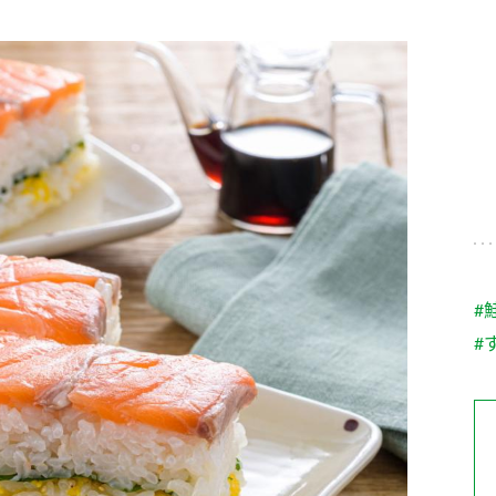
す。
テーマとし
活動を行っ
た。
MIM（ミツカンミュ
各部門が
スープ
中華
クイック調味料
レモン果汁
ふりか
ージアム）
いること
ミツカンの酢づくりの
「未来ビジ
歴史などが学べる体験
実現に向け
型博物館です。
取り組みを
す。
納豆
Fibee
キッザニア東京「ぽ
#
ん酢工房」
#
味ぽんやお酢について
楽しく学べるパビリオ
ンです。
ibee（ファイビ
くらしプラ酢
カンタン酢