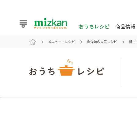
おうちレシピ
商品情報
メニュー・レシピ
魚介類の人気レシピ
鮭・
おうちレシピ
商品情報 トップ
企業情報 トップ
お客様相談センター トップ
ミツカン公式通販
業務用サイト
また食べたいが見つかる。ミツカンからのおすすめレシピを
おうちレシピ トップ