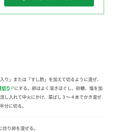
納豆の豆知識
鍋奉行マニュアル
ミツカンのCM
入り」または「すし酢」を加えて切るように混ぜ、
薄切り
にする。卵はよく溶きほぐし、砂糖、塩を加
流し入れて中火にかけ、菜ばし３～４本でかき混ぜ
半分に切る。
に炒り卵を混ぜる。