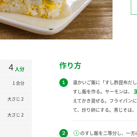
）
酢を知ろう！
すしラボ
ぽん酢サワー
作り方
4
人分
１
温かいご飯に「すし酢昆布だし
１合分
すし飯を作る。サーモンは、
大さじ２
えてかき混ぜる。フライパンに
て、炒り卵にする。青じそは、
大さじ２
２
のすし飯を二等分し、一方